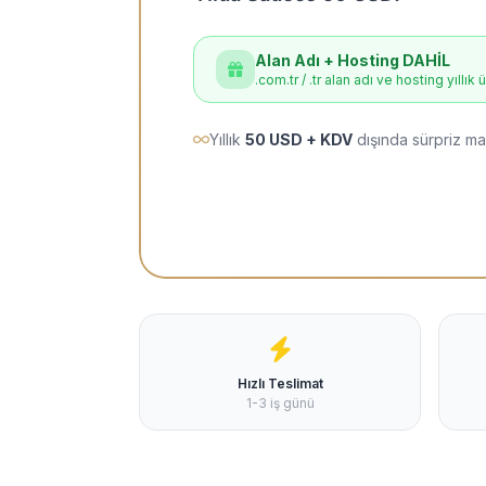
Alan Adı + Hosting DAHİL
.com.tr / .tr alan adı ve hosting yıllık 
Yıllık
50 USD + KDV
dışında sürpriz ma
Hızlı Teslimat
1-3 iş günü