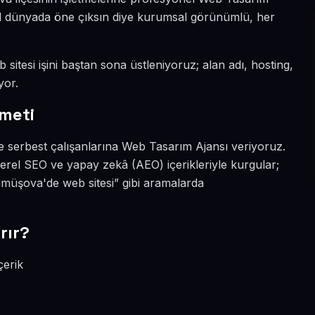
tal dünyada öne çıksın diye kurumsal görünümlü, her
itesi işini baştan sona üstleniyoruz; alan adı, hosting,
yor.
meti
 serbest çalışanlarına Web Tasarım Ajansı veriyoruz.
rel SEO ve yapay zekâ (AEO) içerikleriyle kurgular;
üşova'de web sitesi” gibi aramalarda
rır?
çerik