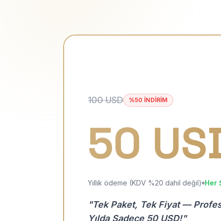
100 USD
%50 İNDİRİM
50 US
Yıllık ödeme (KDV %20 dahil değil)
Her 
"Tek Paket, Tek Fiyat — Profe
Yılda Sadece 50 USD!"