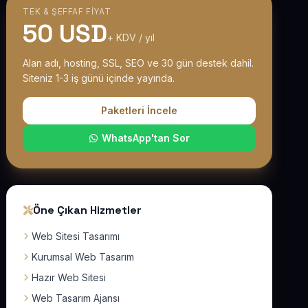
TEK & ŞEFFAF FIYAT
50 USD
+ KDV / yıl
Alan adı, hosting, SSL, SEO ve 30 gün destek dahil.
Siteniz 1-3 iş günü içinde yayında.
Paketleri İncele
WhatsApp'tan Sor
Öne Çıkan Hizmetler
Web Sitesi Tasarımı
Kurumsal Web Tasarım
Hazır Web Sitesi
Web Tasarım Ajansı