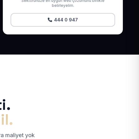
Sektörünüze en uygun web çözümünü birlikte
belirleyelim.
444 0 947
i.
il.
tra maliyet yok