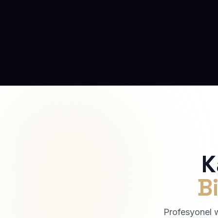
K
Bi
Profesyonel we