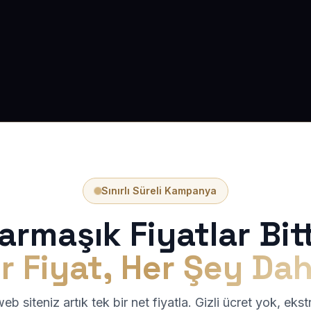
Sınırlı Süreli Kampanya
armaşık Fiyatlar Bitt
r Fiyat, Her Şey Dah
b siteniz artık tek bir net fiyatla. Gizli ücret yok, eks