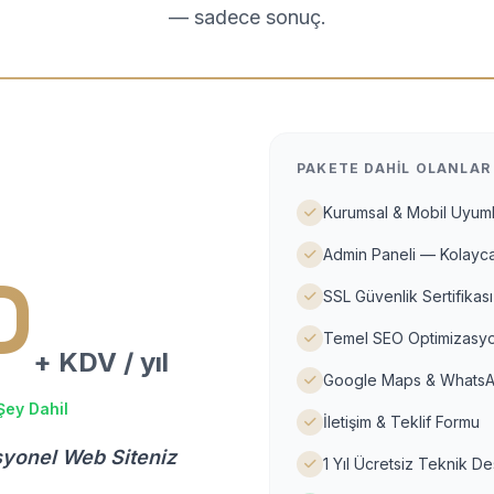
— sadece sonuç.
PAKETE DAHIL OLANLAR
Kurumsal & Mobil Uyuml
Admin Paneli — Kolayca
D
SSL Güvenlik Sertifikası
Temel SEO Optimizasyo
+ KDV / yıl
Google Maps & WhatsA
Şey Dahil
İletişim & Teklif Formu
syonel Web Siteniz
1 Yıl Ücretsiz Teknik D