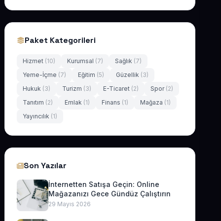
Paket Kategorileri
Hizmet
(10)
Kurumsal
(7)
Sağlık
(7)
Yeme-İçme
(7)
Eğitim
(5)
Güzellik
(3)
Hukuk
(3)
Turizm
(3)
E-Ticaret
(2)
Spor
(2)
Tanıtım
(2)
Emlak
(1)
Finans
(1)
Mağaza
(1)
Yayıncılık
(1)
Son Yazılar
İnternetten Satışa Geçin: Online
Mağazanızı Gece Gündüz Çalıştırın
29 Mayıs 2026