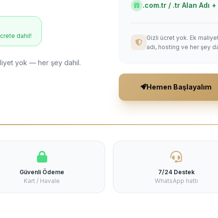
.com.tr / .tr Alan Adı
ücrete dahil!
Gizli ücret yok. Ek maliy
adı, hosting ve her şey da
liyet yok — her şey dahil.
Hemen Başlayalım
Güvenli Ödeme
7/24 Destek
Kart / Havale
WhatsApp hattı