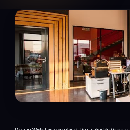
Dizayn Web Tasarım
olarak Düzce ilindeki Gümüşov