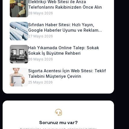
Elektrikçi Web Sitesi ile Arıza
Telefonlarını Rakibinizden Önce Alın
28 Mayıs 2026
Sıfırdan Haber Sitesi: Hızlı Yayın,
Google Haberler Uyumu ve Reklam
Geliri
27 Mayıs 2026
Halı Yıkamada Online Talep: Sokak
Sokak İş Büyütme Rehberi
26 Mayıs 2026
Sigorta Acentesi İçin Web Sitesi: Teklif
Talebini Müşteriye Çevirin
25 Mayıs 2026
Sorunuz mu var?