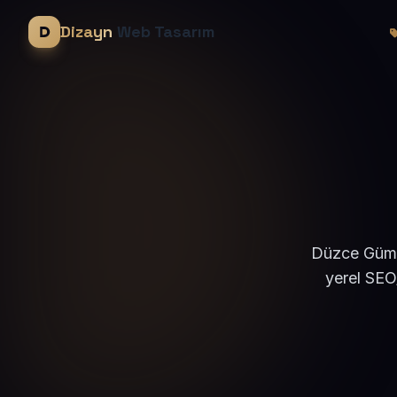
Dizayn
Web Tasarım
Düzce Gümüş
yerel SEO