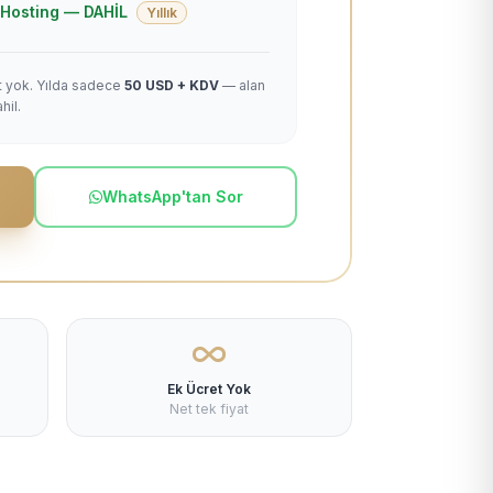
 + Hosting — DAHİL
Yıllık
et yok. Yılda sadece
50 USD + KDV
— alan
hil.
WhatsApp'tan Sor
Ek Ücret Yok
Net tek fiyat