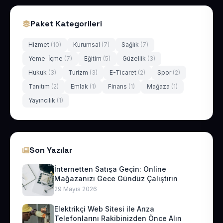
Paket Kategorileri
Hizmet
(10)
Kurumsal
(7)
Sağlık
(7)
Yeme-İçme
(7)
Eğitim
(5)
Güzellik
(3)
Hukuk
(3)
Turizm
(3)
E-Ticaret
(2)
Spor
(2)
Tanıtım
(2)
Emlak
(1)
Finans
(1)
Mağaza
(1)
Yayıncılık
(1)
Son Yazılar
İnternetten Satışa Geçin: Online
Mağazanızı Gece Gündüz Çalıştırın
29 Mayıs 2026
Elektrikçi Web Sitesi ile Arıza
Telefonlarını Rakibinizden Önce Alın