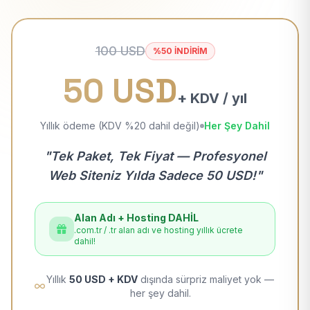
100 USD
%50 İNDİRİM
50 USD
+ KDV / yıl
Yıllık ödeme (KDV %20 dahil değil)
Her Şey Dahil
"Tek Paket, Tek Fiyat — Profesyonel
Web Siteniz Yılda Sadece 50 USD!"
Alan Adı + Hosting DAHİL
.com.tr / .tr alan adı ve hosting yıllık ücrete
dahil!
Yıllık
50 USD + KDV
dışında sürpriz maliyet yok —
her şey dahil.