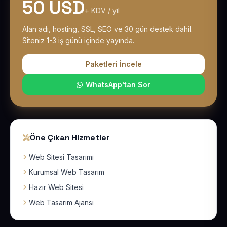
50 USD
+ KDV / yıl
Alan adı, hosting, SSL, SEO ve 30 gün destek dahil.
Siteniz 1-3 iş günü içinde yayında.
Paketleri İncele
WhatsApp'tan Sor
Öne Çıkan Hizmetler
Web Sitesi Tasarımı
Kurumsal Web Tasarım
Hazır Web Sitesi
Web Tasarım Ajansı