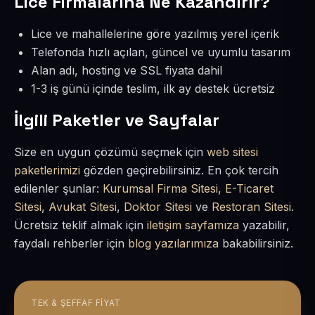
Lice Firmalarına Ne Kazandırır?
Lice ve mahallelerine göre yazılmış yerel içerik
Telefonda hızlı açılan, güncel ve uyumlu tasarım
Alan adı, hosting ve SSL fiyata dahil
1-3 iş günü içinde teslim, ilk ay destek ücretsiz
İlgili Paketler ve Sayfalar
Size en uygun çözümü seçmek için
web sitesi
paketlerimizi
gözden geçirebilirsiniz. En çok tercih
edilenler şunlar:
Kurumsal Firma Sitesi
,
E-Ticaret
Sitesi
,
Avukat Sitesi
,
Doktor Sitesi
ve
Restoran Sitesi
.
Ücretsiz teklif almak için
iletişim sayfamıza
yazabilir,
faydalı rehberler için
blog yazılarımıza
bakabilirsiniz.
TEK & ŞEFFAF FIYAT