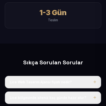
1-3 Gün
Teslim
Sıkça Sorulan Sorular
Lice Web Tasarım Ajansı fiyatı nedir?
Tek fiyat uygulanır: yıllık 50 USD + KDV. Bu bedele alan
adı, hosting, SSL ve temel SEO da dahildir.
Lice bölgesinde siteniz kaç günde hazır olur?