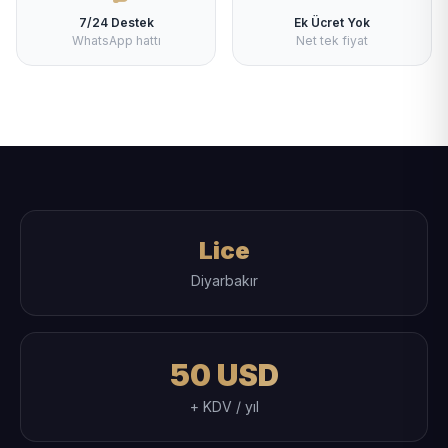
7/24 Destek
Ek Ücret Yok
WhatsApp hattı
Net tek fiyat
Lice
Diyarbakır
50 USD
+ KDV / yıl