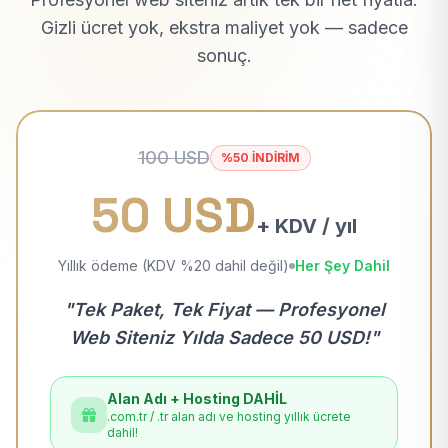
Gizli ücret yok, ekstra maliyet yok — sadece
sonuç.
100 USD
%50 İNDİRİM
50 USD
+ KDV / yıl
Yıllık ödeme (KDV %20 dahil değil)
Her Şey Dahil
"Tek Paket, Tek Fiyat — Profesyonel
Web Siteniz Yılda Sadece 50 USD!"
Alan Adı + Hosting DAHİL
.com.tr / .tr alan adı ve hosting yıllık ücrete
dahil!