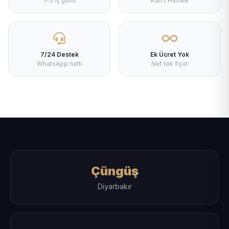
1-3 iş günü
Kart / Havale
7/24 Destek
Ek Ücret Yok
WhatsApp hattı
Net tek fiyat
Çüngüş
Diyarbakır