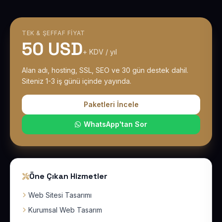
TEK & ŞEFFAF FIYAT
50 USD
+ KDV / yıl
Alan adı, hosting, SSL, SEO ve 30 gün destek dahil.
Siteniz 1-3 iş günü içinde yayında.
Paketleri İncele
WhatsApp'tan Sor
Öne Çıkan Hizmetler
Web Sitesi Tasarımı
Kurumsal Web Tasarım