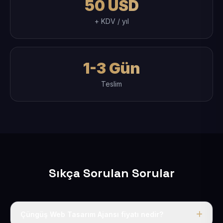
50 USD
+ KDV / yıl
1-3 Gün
Teslim
Sıkça Sorulan Sorular
Çüngüş Web Tasarım Ajansı fiyatı nedir?