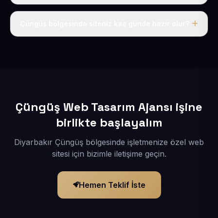
Tek fiyat uygulanır: yıllık 50 USD + KDV. Bu bedele alan
adı, hosting, SSL ve temel SEO da dahildir.
Çüngüş bölgesinde siteniz kaç günde hazır olur?
İçerikleriniz elimize geçtikten sonra siteniz 1-3 iş günü
içerisinde yayına alınır.
Çüngüş Web Tasarım Ajansı işine
birlikte başlayalım
Diyarbakır Çüngüş bölgesinde işletmenize özel web
sitesi için bizimle iletişime geçin.
Hemen Teklif İste