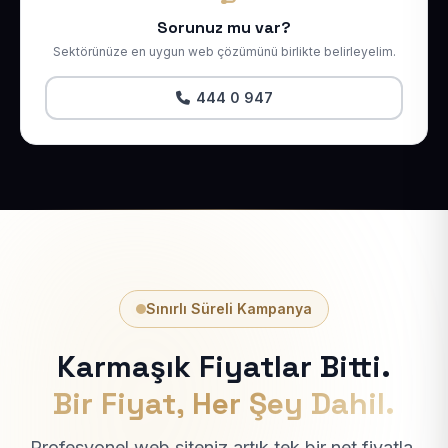
Sorunuz mu var?
Sektörünüze en uygun web çözümünü birlikte belirleyelim.
444 0 947
Sınırlı Süreli Kampanya
Karmaşık Fiyatlar Bitti.
Bir Fiyat, Her Şey Dahil.
Profesyonel web siteniz artık tek bir net fiyatla.