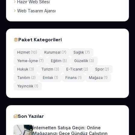
Hazır Web Sitesi
Web Tasarım Ajansı
Paket Kategorileri
Hizmet
(10)
Kurumsal
(7)
Sağlık
(7)
Yeme-İçme
(7)
Eğitim
(5)
Güzellik
(3)
Hukuk
(3)
Turizm
(3)
E-Ticaret
(2)
Spor
(2)
Tanıtım
(2)
Emlak
(1)
Finans
(1)
Mağaza
(1)
Yayıncılık
(1)
Son Yazılar
İnternetten Satışa Geçin: Online
Mağazanızı Gece Gündüz Çalıştırın