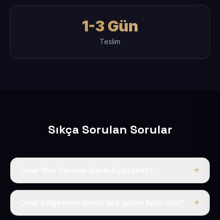
1-3 Gün
Teslim
Sıkça Sorulan Sorular
Çınar Web Tasarım Ajansı fiyatı nedir?
Tek fiyat uygulanır: yıllık 50 USD + KDV. Bu bedele alan
adı, hosting, SSL ve temel SEO da dahildir.
Çınar bölgesinde siteniz kaç günde hazır olur?