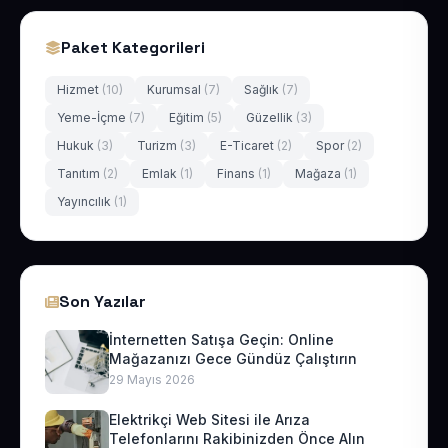
Paket Kategorileri
Hizmet
(10)
Kurumsal
(7)
Sağlık
(7)
Yeme-İçme
(7)
Eğitim
(5)
Güzellik
(3)
Hukuk
(3)
Turizm
(3)
E-Ticaret
(2)
Spor
(2)
Tanıtım
(2)
Emlak
(1)
Finans
(1)
Mağaza
(1)
Yayıncılık
(1)
Son Yazılar
İnternetten Satışa Geçin: Online
Mağazanızı Gece Gündüz Çalıştırın
29 Mayıs 2026
Elektrikçi Web Sitesi ile Arıza
Telefonlarını Rakibinizden Önce Alın