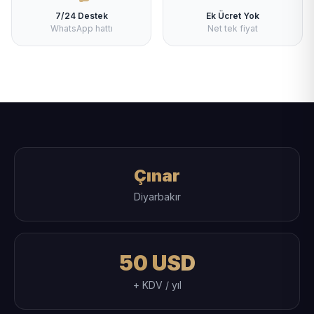
7/24 Destek
Ek Ücret Yok
WhatsApp hattı
Net tek fiyat
Çınar
Diyarbakır
50 USD
+ KDV / yıl