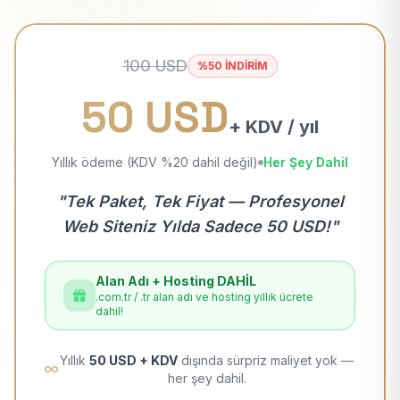
100 USD
%50 İNDİRİM
50 USD
+ KDV / yıl
Yıllık ödeme (KDV %20 dahil değil)
Her Şey Dahil
"Tek Paket, Tek Fiyat — Profesyonel
Web Siteniz Yılda Sadece 50 USD!"
Alan Adı + Hosting DAHİL
.com.tr / .tr alan adı ve hosting yıllık ücrete
dahil!
Yıllık
50 USD + KDV
dışında sürpriz maliyet yok —
her şey dahil.