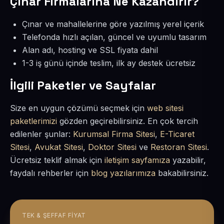
Çınar Firmalarına Ne Kazandırır?
Çınar ve mahallelerine göre yazılmış yerel içerik
Telefonda hızlı açılan, güncel ve uyumlu tasarım
Alan adı, hosting ve SSL fiyata dahil
1-3 iş günü içinde teslim, ilk ay destek ücretsiz
İlgili Paketler ve Sayfalar
Size en uygun çözümü seçmek için
web sitesi
paketlerimizi
gözden geçirebilirsiniz. En çok tercih
edilenler şunlar:
Kurumsal Firma Sitesi
,
E-Ticaret
Sitesi
,
Avukat Sitesi
,
Doktor Sitesi
ve
Restoran Sitesi
.
Ücretsiz teklif almak için
iletişim sayfamıza
yazabilir,
faydalı rehberler için
blog yazılarımıza
bakabilirsiniz.
TEK & ŞEFFAF FIYAT