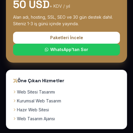
50 USD
+ KDV / yıl
Alan adı, hosting, SSL, SEO ve 30 gün destek dahil.
Siteniz 1-3 iş günü içinde yayında.
Paketleri İncele
WhatsApp'tan Sor
Öne Çıkan Hizmetler
Web Sitesi Tasarımı
Kurumsal Web Tasarım
Hazır Web Sitesi
Web Tasarım Ajansı