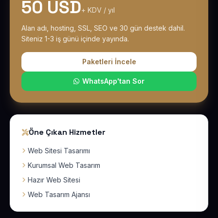
50 USD
+ KDV / yıl
Alan adı, hosting, SSL, SEO ve 30 gün destek dahil.
Siteniz 1-3 iş günü içinde yayında.
Paketleri İncele
WhatsApp'tan Sor
Öne Çıkan Hizmetler
Web Sitesi Tasarımı
Kurumsal Web Tasarım
Hazır Web Sitesi
Web Tasarım Ajansı