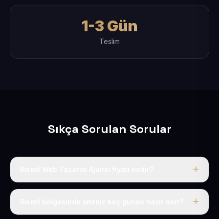
1-3 Gün
Teslim
Sıkça Sorulan Sorular
Bismil Web Tasarım Ajansı fiyatı nedir?
Tek fiyat uygulanır: yıllık 50 USD + KDV. Bu bedele alan
adı, hosting, SSL ve temel SEO da dahildir.
Bismil bölgesinde siteniz kaç günde hazır olur?