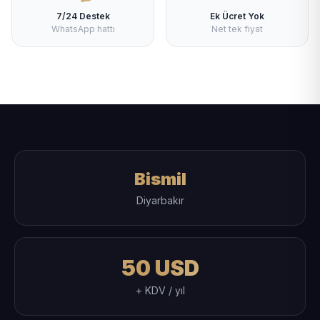
7/24 Destek
Ek Ücret Yok
WhatsApp hattı
Net tek fiyat
Bismil
Diyarbakır
50 USD
+ KDV / yıl