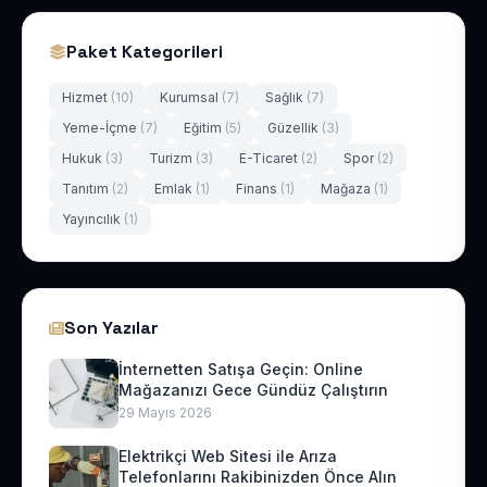
Paket Kategorileri
Hizmet
(10)
Kurumsal
(7)
Sağlık
(7)
Yeme-İçme
(7)
Eğitim
(5)
Güzellik
(3)
Hukuk
(3)
Turizm
(3)
E-Ticaret
(2)
Spor
(2)
Tanıtım
(2)
Emlak
(1)
Finans
(1)
Mağaza
(1)
Yayıncılık
(1)
Son Yazılar
İnternetten Satışa Geçin: Online
Mağazanızı Gece Gündüz Çalıştırın
29 Mayıs 2026
Elektrikçi Web Sitesi ile Arıza
Telefonlarını Rakibinizden Önce Alın