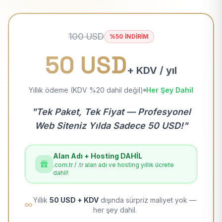
100 USD
%50 İNDİRİM
50 USD
+ KDV / yıl
Yıllık ödeme (KDV %20 dahil değil)
Her Şey Dahil
"Tek Paket, Tek Fiyat — Profesyonel
Web Siteniz Yılda Sadece 50 USD!"
Alan Adı + Hosting DAHİL
.com.tr / .tr alan adı ve hosting yıllık ücrete
dahil!
Yıllık
50 USD + KDV
dışında sürpriz maliyet yok —
her şey dahil.