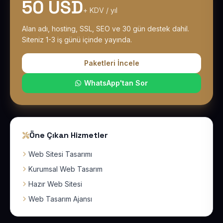
50 USD
+ KDV / yıl
Alan adı, hosting, SSL, SEO ve 30 gün destek dahil.
Siteniz 1-3 iş günü içinde yayında.
Paketleri İncele
WhatsApp'tan Sor
Öne Çıkan Hizmetler
Web Sitesi Tasarımı
Kurumsal Web Tasarım
Hazır Web Sitesi
Web Tasarım Ajansı