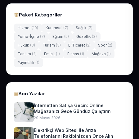
Paket Kategorileri
Hizmet
(10)
Kurumsal
(7)
Sağlık
(7)
Yeme-İçme
(7)
Eğitim
(5)
Güzellik
(3)
Hukuk
(3)
Turizm
(3)
E-Ticaret
(2)
Spor
(2)
Tanıtım
(2)
Emlak
(1)
Finans
(1)
Mağaza
(1)
Yayıncılık
(1)
Son Yazılar
İnternetten Satışa Geçin: Online
Mağazanızı Gece Gündüz Çalıştırın
29 Mayıs 2026
Elektrikçi Web Sitesi ile Arıza
Telefonlarını Rakibinizden Önce Alın