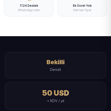
7/24 Destek
Ek Ücret Yok
WhatsApp hattı
Net tek fiyat
Bekilli
Denizli
50 USD
+ KDV / yıl