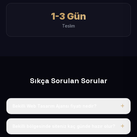
1-3 Gün
Teslim
Sıkça Sorulan Sorular
Bekilli Web Tasarım Ajansı fiyatı nedir?
Tek fiyat uygulanır: yıllık 50 USD + KDV. Bu bedele alan
adı, hosting, SSL ve temel SEO da dahildir.
Bekilli bölgesinde siteniz kaç günde hazır olur?