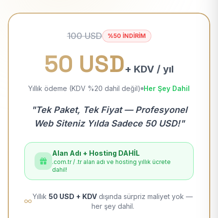
100 USD
%50 İNDİRİM
50 USD
+ KDV / yıl
Yıllık ödeme (KDV %20 dahil değil)
Her Şey Dahil
"Tek Paket, Tek Fiyat — Profesyonel
Web Siteniz Yılda Sadece 50 USD!"
Alan Adı + Hosting DAHİL
.com.tr / .tr alan adı ve hosting yıllık ücrete
dahil!
Yıllık
50 USD + KDV
dışında sürpriz maliyet yok —
her şey dahil.