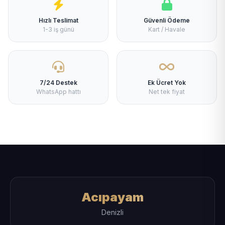
Hızlı Teslimat
Güvenli Ödeme
1-3 iş günü
Kart / Havale
7/24 Destek
Ek Ücret Yok
WhatsApp hattı
Net tek fiyat
Acıpayam
Denizli