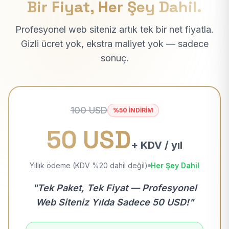
Bir Fiyat, Her Şey Dahil.
Profesyonel web siteniz artık tek bir net fiyatla.
Gizli ücret yok, ekstra maliyet yok — sadece
sonuç.
100 USD
%50 İNDİRİM
50 USD
+ KDV / yıl
Yıllık ödeme (KDV %20 dahil değil)
Her Şey Dahil
"Tek Paket, Tek Fiyat — Profesyonel
Web Siteniz Yılda Sadece 50 USD!"