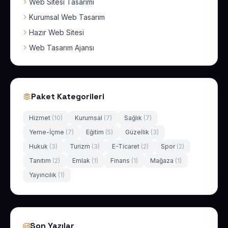
Web Sitesi Tasarımı
Kurumsal Web Tasarım
Hazır Web Sitesi
Web Tasarım Ajansı
Paket Kategorileri
Hizmet
(10)
Kurumsal
(7)
Sağlık
(7)
Yeme-İçme
(7)
Eğitim
(5)
Güzellik
(3)
Hukuk
(3)
Turizm
(3)
E-Ticaret
(2)
Spor
(2)
Tanıtım
(2)
Emlak
(1)
Finans
(1)
Mağaza
(1)
Yayıncılık
(1)
Son Yazılar