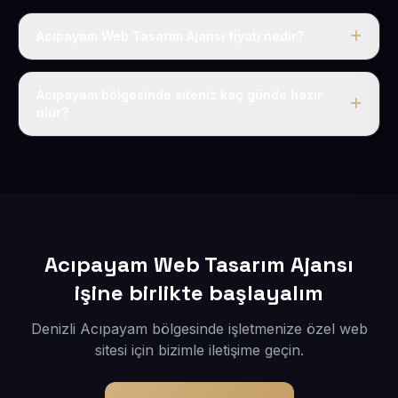
Acıpayam Web Tasarım Ajansı fiyatı nedir?
Tek fiyat uygulanır: yıllık 50 USD + KDV. Bu bedele alan
adı, hosting, SSL ve temel SEO da dahildir.
Acıpayam bölgesinde siteniz kaç günde hazır
olur?
İçerikleriniz elimize geçtikten sonra siteniz 1-3 iş günü
içerisinde yayına alınır.
Acıpayam Web Tasarım Ajansı
işine birlikte başlayalım
Denizli Acıpayam bölgesinde işletmenize özel web
sitesi için bizimle iletişime geçin.