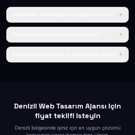
Denizli Web Tasarım Ajansı için fiyat ne kadar?
Denizli dahil Türkiye’nin her yerinde geçerli yıllık tek
fiyatımız 50 USD + KDV’dir. Alan adı, hosting, SSL ve
Denizli ilçelerinde de çalışıyor musunuz?
temel SEO bu fiyatın içindedir.
Elbette; Denizli iline bağlı bütün ilçelere uzaktan ve
eksiksiz şekilde hizmet sunuyoruz.
Denizli aramalarında üst sıralara çıkabilir miyim?
Sitenizi Denizli odaklı yerel SEO ve AEO içerikleriyle
kuruyoruz; böylece bölgesel aramalarda daha kolay
bulunur hale gelirsiniz.
Denizli Web Tasarım Ajansı için
fiyat teklifi isteyin
Denizli bölgesinde işiniz için en uygun çözümü