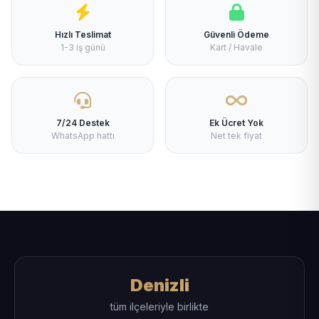
Hızlı Teslimat
Güvenli Ödeme
1-3 iş günü
Kart / Havale
7/24 Destek
Ek Ücret Yok
WhatsApp hattı
Net tek fiyat
Denizli
tüm ilçeleriyle birlikte