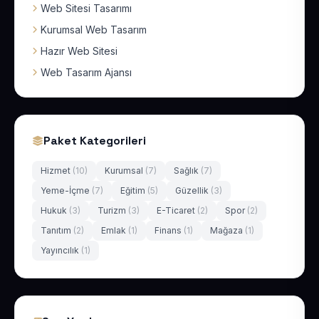
Web Sitesi Tasarımı
Kurumsal Web Tasarım
Hazır Web Sitesi
Web Tasarım Ajansı
Paket Kategorileri
Hizmet
(10)
Kurumsal
(7)
Sağlık
(7)
Yeme-İçme
(7)
Eğitim
(5)
Güzellik
(3)
Hukuk
(3)
Turizm
(3)
E-Ticaret
(2)
Spor
(2)
Tanıtım
(2)
Emlak
(1)
Finans
(1)
Mağaza
(1)
Yayıncılık
(1)