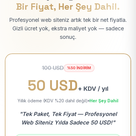
Bir Fiyat, Her Şey Dahil.
Profesyonel web siteniz artık tek bir net fiyatla.
Gizli ücret yok, ekstra maliyet yok — sadece
sonuç.
100 USD
%50 İNDİRİM
50 USD
+ KDV / yıl
Yıllık ödeme (KDV %20 dahil değil)
Her Şey Dahil
"Tek Paket, Tek Fiyat — Profesyonel
Web Siteniz Yılda Sadece 50 USD!"