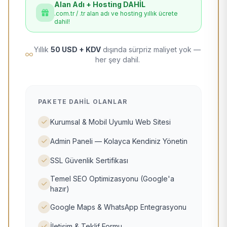
Alan Adı + Hosting DAHİL
.com.tr / .tr alan adı ve hosting yıllık ücrete
dahil!
Yıllık
50 USD + KDV
dışında sürpriz maliyet yok —
her şey dahil.
PAKETE DAHIL OLANLAR
Kurumsal & Mobil Uyumlu Web Sitesi
Admin Paneli — Kolayca Kendiniz Yönetin
SSL Güvenlik Sertifikası
Temel SEO Optimizasyonu (Google'a
hazır)
Google Maps & WhatsApp Entegrasyonu
İletişim & Teklif Formu