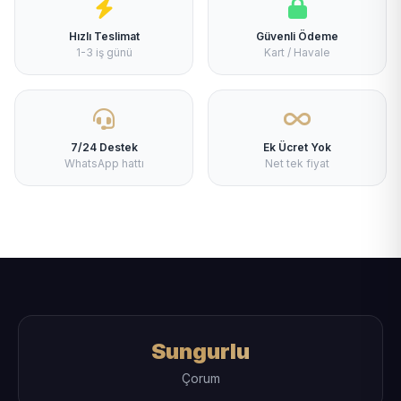
Hızlı Teslimat
Güvenli Ödeme
1-3 iş günü
Kart / Havale
7/24 Destek
Ek Ücret Yok
WhatsApp hattı
Net tek fiyat
Sungurlu
Çorum