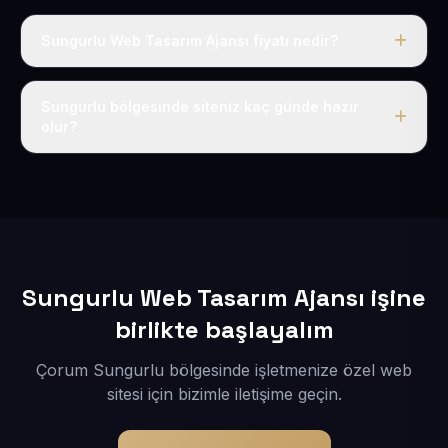
Sungurlu Web Tasarım Ajansı fiyatı nedir?
Tek fiyat uygulanır: yıllık 50 USD + KDV. Bu bedele alan
adı, hosting, SSL ve temel SEO da dahildir.
Sungurlu bölgesinde siteniz kaç günde hazır
olur?
İçerikleriniz elimize geçtikten sonra siteniz 1-3 iş günü
içerisinde yayına alınır.
Sungurlu Web Tasarım Ajansı işine
birlikte başlayalım
Çorum Sungurlu bölgesinde işletmenize özel web
sitesi için bizimle iletişime geçin.