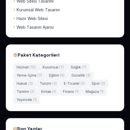
Web Sitesi Tasarımı
Kurumsal Web Tasarım
Hazır Web Sitesi
Web Tasarım Ajansı
Paket Kategorileri
Hizmet
(10)
Kurumsal
(7)
Sağlık
(7)
Yeme-İçme
(7)
Eğitim
(5)
Güzellik
(3)
Hukuk
(3)
Turizm
(3)
E-Ticaret
(2)
Spor
(2)
Tanıtım
(2)
Emlak
(1)
Finans
(1)
Mağaza
(1)
Yayıncılık
(1)
Son Yazılar