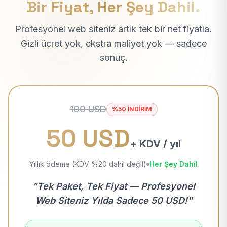
Bir Fiyat, Her Şey Dahil.
Profesyonel web siteniz artık tek bir net fiyatla.
Gizli ücret yok, ekstra maliyet yok — sadece
sonuç.
100 USD
%50 İNDİRİM
50 USD
+ KDV / yıl
Yıllık ödeme (KDV %20 dahil değil)
Her Şey Dahil
"Tek Paket, Tek Fiyat — Profesyonel
Web Siteniz Yılda Sadece 50 USD!"