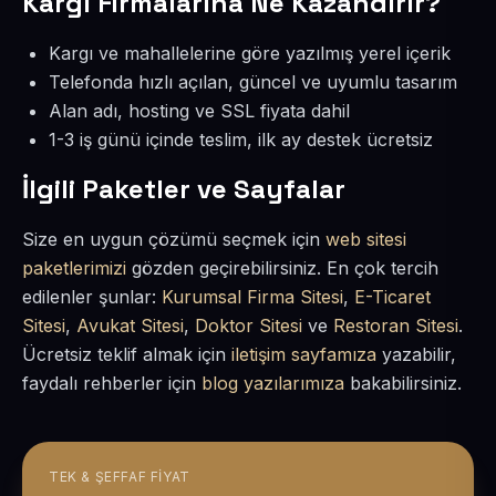
Kargı Firmalarına Ne Kazandırır?
Kargı ve mahallelerine göre yazılmış yerel içerik
Telefonda hızlı açılan, güncel ve uyumlu tasarım
Alan adı, hosting ve SSL fiyata dahil
1-3 iş günü içinde teslim, ilk ay destek ücretsiz
İlgili Paketler ve Sayfalar
Size en uygun çözümü seçmek için
web sitesi
paketlerimizi
gözden geçirebilirsiniz. En çok tercih
edilenler şunlar:
Kurumsal Firma Sitesi
,
E-Ticaret
Sitesi
,
Avukat Sitesi
,
Doktor Sitesi
ve
Restoran Sitesi
.
Ücretsiz teklif almak için
iletişim sayfamıza
yazabilir,
faydalı rehberler için
blog yazılarımıza
bakabilirsiniz.
TEK & ŞEFFAF FIYAT