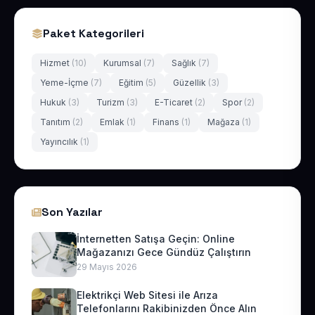
Paket Kategorileri
Hizmet
(10)
Kurumsal
(7)
Sağlık
(7)
Yeme-İçme
(7)
Eğitim
(5)
Güzellik
(3)
Hukuk
(3)
Turizm
(3)
E-Ticaret
(2)
Spor
(2)
Tanıtım
(2)
Emlak
(1)
Finans
(1)
Mağaza
(1)
Yayıncılık
(1)
Son Yazılar
İnternetten Satışa Geçin: Online
Mağazanızı Gece Gündüz Çalıştırın
29 Mayıs 2026
Elektrikçi Web Sitesi ile Arıza
Telefonlarını Rakibinizden Önce Alın