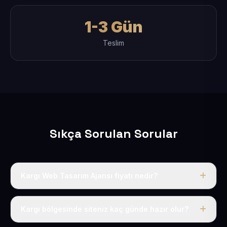
1-3 Gün
Teslim
Sıkça Sorulan Sorular
Kargı Web Tasarım Ajansı fiyatı nedir?
Tek fiyat uygulanır: yıllık 50 USD + KDV. Bu bedele alan
adı, hosting, SSL ve temel SEO da dahildir.
Kargı bölgesinde siteniz kaç günde hazır olur?