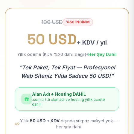
100 USD
%50 İNDİRİM
50 USD
+ KDV / yıl
Yıllık ödeme (KDV %20 dahil değil)
Her Şey Dahil
"Tek Paket, Tek Fiyat — Profesyonel
Web Siteniz Yılda Sadece 50 USD!"
Alan Adı + Hosting DAHİL
.com.tr / .tr alan adı ve hosting yıllık ücrete
dahil!
Yıllık
50 USD + KDV
dışında sürpriz maliyet yok —
her şey dahil.