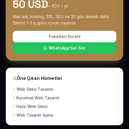
50 USD
+ KDV / yıl
Alan adı, hosting, SSL, SEO ve 30 gün destek dahil.
Siteniz 1-3 iş günü içinde yayında.
Paketleri İncele
WhatsApp'tan Sor
Öne Çıkan Hizmetler
Web Sitesi Tasarımı
Kurumsal Web Tasarım
Hazır Web Sitesi
Web Tasarım Ajansı