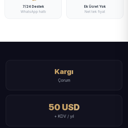
7/24 Destek
Ek Ücret Yok
WhatsApp hattı
Net tek fiyat
Kargı
Çorum
50 USD
+ KDV / yıl