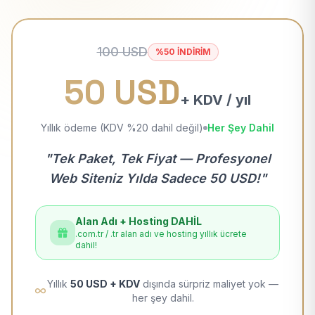
100 USD
%50 İNDİRİM
50 USD
+ KDV / yıl
Yıllık ödeme (KDV %20 dahil değil)
Her Şey Dahil
"Tek Paket, Tek Fiyat — Profesyonel
Web Siteniz Yılda Sadece 50 USD!"
Alan Adı + Hosting DAHİL
.com.tr / .tr alan adı ve hosting yıllık ücrete
dahil!
Yıllık
50 USD + KDV
dışında sürpriz maliyet yok —
her şey dahil.