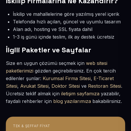
İskilip Firmalarına Ne Kazandırır?
İskilip ve mahallelerine göre yazılmış yerel içerik
Telefonda hızlı açılan, güncel ve uyumlu tasarım
Alan adı, hosting ve SSL fiyata dahil
1-3 iş günü içinde teslim, ilk ay destek ücretsiz
İlgili Paketler ve Sayfalar
Size en uygun çözümü seçmek için
web sitesi
paketlerimizi
gözden geçirebilirsiniz. En çok tercih
edilenler şunlar:
Kurumsal Firma Sitesi
,
E-Ticaret
Sitesi
,
Avukat Sitesi
,
Doktor Sitesi
ve
Restoran Sitesi
.
Ücretsiz teklif almak için
iletişim sayfamıza
yazabilir,
faydalı rehberler için
blog yazılarımıza
bakabilirsiniz.
TEK & ŞEFFAF FIYAT