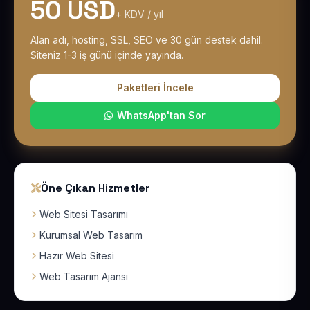
50 USD
+ KDV / yıl
Alan adı, hosting, SSL, SEO ve 30 gün destek dahil.
Siteniz 1-3 iş günü içinde yayında.
Paketleri İncele
WhatsApp'tan Sor
Öne Çıkan Hizmetler
Web Sitesi Tasarımı
Kurumsal Web Tasarım
Hazır Web Sitesi
Web Tasarım Ajansı