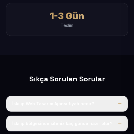
1-3 Gün
Teslim
Sıkça Sorulan Sorular
İskilip Web Tasarım Ajansı fiyatı nedir?
Tek fiyat uygulanır: yıllık 50 USD + KDV. Bu bedele alan
adı, hosting, SSL ve temel SEO da dahildir.
İskilip bölgesinde siteniz kaç günde hazır olur?