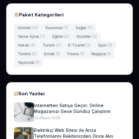
Paket Kategorileri
Hizmet
(10)
Kurumsal
(7)
Sağlık
(7)
Yeme-İçme
(7)
Eğitim
(5)
Güzellik
(3)
Hukuk
(3)
Turizm
(3)
E-Ticaret
(2)
Spor
(2)
Tanıtım
(2)
Emlak
(1)
Finans
(1)
Mağaza
(1)
Yayıncılık
(1)
Son Yazılar
İnternetten Satışa Geçin: Online
Mağazanızı Gece Gündüz Çalıştırın
29 Mayıs 2026
Elektrikçi Web Sitesi ile Arıza
Telefonlarını Rakibinizden Önce Alın