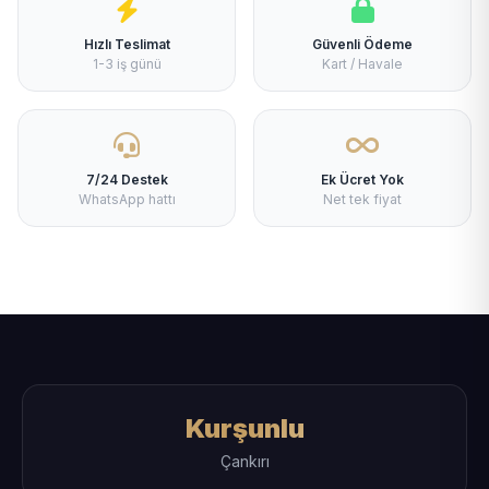
Hızlı Teslimat
Güvenli Ödeme
1-3 iş günü
Kart / Havale
7/24 Destek
Ek Ücret Yok
WhatsApp hattı
Net tek fiyat
Kurşunlu
Çankırı