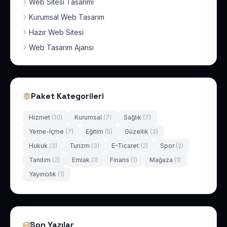
Web Sitesi Tasarımı
Kurumsal Web Tasarım
Hazır Web Sitesi
Web Tasarım Ajansı
Paket Kategorileri
Hizmet
(10)
Kurumsal
(7)
Sağlık
(7)
Yeme-İçme
(7)
Eğitim
(5)
Güzellik
(3)
Hukuk
(3)
Turizm
(3)
E-Ticaret
(2)
Spor
(2)
Tanıtım
(2)
Emlak
(1)
Finans
(1)
Mağaza
(1)
Yayıncılık
(1)
Son Yazılar