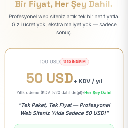
Bir Fiyat, Her Şey Dahil.
Profesyonel web siteniz artık tek bir net fiyatla.
Gizli ücret yok, ekstra maliyet yok — sadece
sonuç.
100 USD
%50 İNDİRİM
50 USD
+ KDV / yıl
Yıllık ödeme (KDV %20 dahil değil)
Her Şey Dahil
"Tek Paket, Tek Fiyat — Profesyonel
Web Siteniz Yılda Sadece 50 USD!"