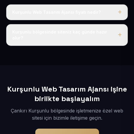
Kurşunlu Web Tasarım Ajansı fiyatı nedir?
Tek fiyat uygulanır: yıllık 50 USD + KDV. Bu bedele alan
adı, hosting, SSL ve temel SEO da dahildir.
Kurşunlu bölgesinde siteniz kaç günde hazır
olur?
İçerikleriniz elimize geçtikten sonra siteniz 1-3 iş günü
içerisinde yayına alınır.
Kurşunlu Web Tasarım Ajansı işine
birlikte başlayalım
Çankırı Kurşunlu bölgesinde işletmenize özel web
sitesi için bizimle iletişime geçin.