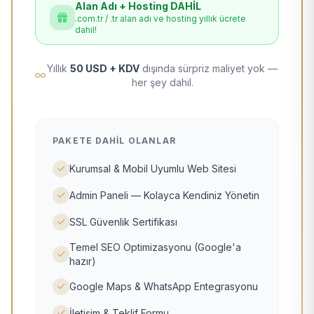
Alan Adı + Hosting DAHİL
.com.tr / .tr alan adı ve hosting yıllık ücrete
dahil!
Yıllık
50 USD + KDV
dışında sürpriz maliyet yok —
her şey dahil.
PAKETE DAHIL OLANLAR
Kurumsal & Mobil Uyumlu Web Sitesi
Admin Paneli — Kolayca Kendiniz Yönetin
SSL Güvenlik Sertifikası
Temel SEO Optimizasyonu (Google'a
hazır)
Google Maps & WhatsApp Entegrasyonu
İletişim & Teklif Formu