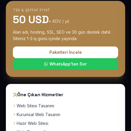
TEK & ŞEFFAF FIYAT
50 USD
+ KDV / yıl
Alan adı, hosting, SSL, SEO ve 30 gün destek dahil.
Siteniz 1-3 iş günü içinde yayında.
Paketleri İncele
WhatsApp'tan Sor
Öne Çıkan Hizmetler
Web Sitesi Tasarımı
Kurumsal Web Tasarım
Hazır Web Sitesi