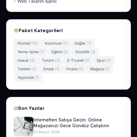
Web Tasarım Ajansı
Paket Kategorileri
Hizmet
(10)
Kurumsal
(7)
Sağlık
(7)
Yeme-İçme
(7)
Eğitim
(5)
Güzellik
(3)
Hukuk
(3)
Turizm
(3)
E-Ticaret
(2)
Spor
(2)
Tanıtım
(2)
Emlak
(1)
Finans
(1)
Mağaza
(1)
Yayıncılık
(1)
Son Yazılar
İnternetten Satışa Geçin: Online
Mağazanızı Gece Gündüz Çalıştırın
29 Mayıs 2026