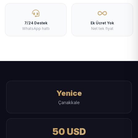
7/24 Destek
Ek Ücret Yok
WhatsApp hattı
Net tek fiyat
Yenice
Çanakkale
50 USD