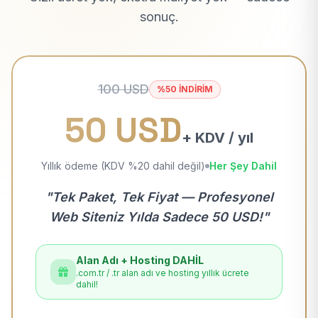
sonuç.
100 USD
%50 İNDİRİM
50 USD
+ KDV / yıl
Yıllık ödeme (KDV %20 dahil değil)
Her Şey Dahil
"Tek Paket, Tek Fiyat — Profesyonel
Web Siteniz Yılda Sadece 50 USD!"
Alan Adı + Hosting DAHİL
.com.tr / .tr alan adı ve hosting yıllık ücrete
dahil!