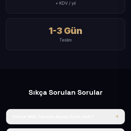
+ KDV / yıl
1-3 Gün
Teslim
Sıkça Sorulan Sorular
Yenice Web Tasarım Ajansı fiyatı nedir?
Tek fiyat uygulanır: yıllık 50 USD + KDV. Bu bedele alan