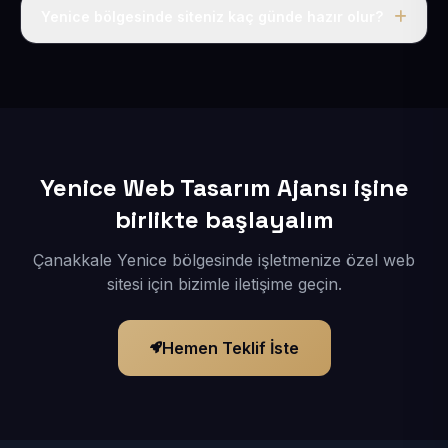
adı, hosting, SSL ve temel SEO da dahildir.
Yenice bölgesinde siteniz kaç günde hazır olur?
İçerikleriniz elimize geçtikten sonra siteniz 1-3 iş günü
içerisinde yayına alınır.
Yenice Web Tasarım Ajansı işine
birlikte başlayalım
Çanakkale Yenice bölgesinde işletmenize özel web
sitesi için bizimle iletişime geçin.
Hemen Teklif İste