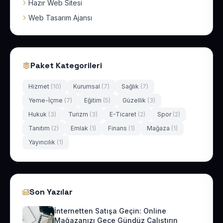
Hazır Web Sitesi
Web Tasarım Ajansı
Paket Kategorileri
Hizmet
(10)
Kurumsal
(7)
Sağlık
(7)
Yeme-İçme
(7)
Eğitim
(5)
Güzellik
(3)
Hukuk
(3)
Turizm
(3)
E-Ticaret
(2)
Spor
(2)
Tanıtım
(2)
Emlak
(1)
Finans
(1)
Mağaza
(1)
Yayıncılık
(1)
Son Yazılar
İnternetten Satışa Geçin: Online
Mağazanızı Gece Gündüz Çalıştırın