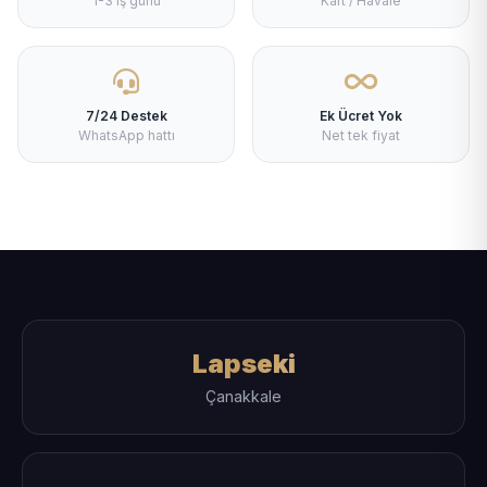
1-3 iş günü
Kart / Havale
7/24 Destek
Ek Ücret Yok
WhatsApp hattı
Net tek fiyat
Lapseki
Çanakkale