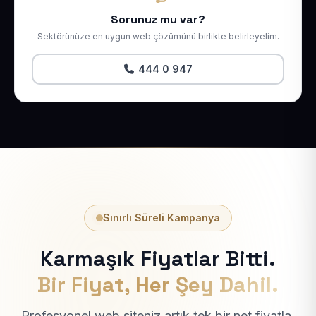
Sorunuz mu var?
Sektörünüze en uygun web çözümünü birlikte belirleyelim.
444 0 947
Sınırlı Süreli Kampanya
Karmaşık Fiyatlar Bitti.
Bir Fiyat, Her Şey Dahil.
Profesyonel web siteniz artık tek bir net fiyatla.