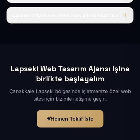
Tek fiyat uygulanır: yıllık 50 USD + KDV. Bu bedele alan
adı, hosting, SSL ve temel SEO da dahildir.
Lapseki bölgesinde siteniz kaç günde hazır olur?
İçerikleriniz elimize geçtikten sonra siteniz 1-3 iş günü
içerisinde yayına alınır.
Lapseki Web Tasarım Ajansı işine
birlikte başlayalım
Çanakkale Lapseki bölgesinde işletmenize özel web
sitesi için bizimle iletişime geçin.
Hemen Teklif İste