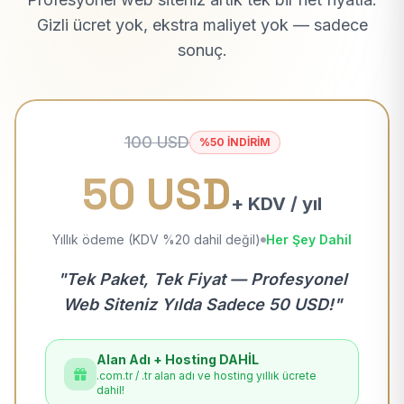
Gizli ücret yok, ekstra maliyet yok — sadece
sonuç.
100 USD
%50 İNDİRİM
50 USD
+ KDV / yıl
Yıllık ödeme (KDV %20 dahil değil)
Her Şey Dahil
"Tek Paket, Tek Fiyat — Profesyonel
Web Siteniz Yılda Sadece 50 USD!"
Alan Adı + Hosting DAHİL
.com.tr / .tr alan adı ve hosting yıllık ücrete
dahil!