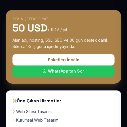
TEK & ŞEFFAF FIYAT
50 USD
+ KDV / yıl
Alan adı, hosting, SSL, SEO ve 30 gün destek dahil.
Siteniz 1-3 iş günü içinde yayında.
Paketleri İncele
WhatsApp'tan Sor
Öne Çıkan Hizmetler
Web Sitesi Tasarımı
Kurumsal Web Tasarım