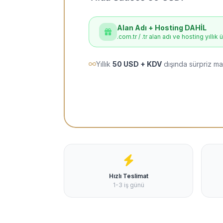
Alan Adı + Hosting DAHİL
.com.tr / .tr alan adı ve hosting yıllık 
Yıllık
50 USD + KDV
dışında sürpriz ma
Hızlı Teslimat
1-3 iş günü