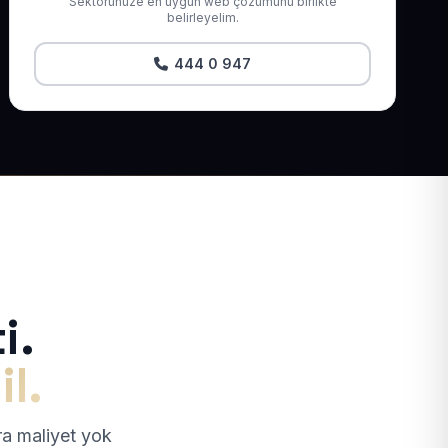
Sektörünüze en uygun web çözümünü birlikte
belirleyelim.
444 0 947
i.
il.
tra maliyet yok