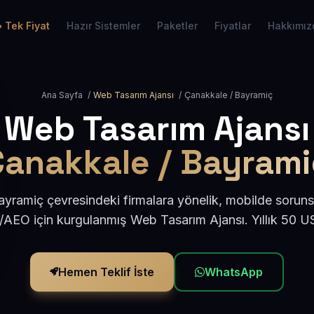
Tek Fiyat
Hazır Sistemler
Paketler
Fiyatlar
Hakkımız
Ana Sayfa
/
Web Tasarım Ajansı
/
Çanakkale / Bayramiç
Web Tasarım Ajansı
Çanakkale / Bayrami
yramiç çevresindeki firmalara yönelik, mobilde soruns
/AEO için kurgulanmış Web Tasarım Ajansı. Yıllık 50 
Hemen Teklif İste
WhatsApp