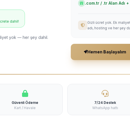
.com.tr / .tr Alan Adı
ücrete dahil!
Gizli ücret yok. Ek maliy
adı, hosting ve her şey da
liyet yok — her şey dahil.
Hemen Başlayalım
Güvenli Ödeme
7/24 Destek
Kart / Havale
WhatsApp hattı