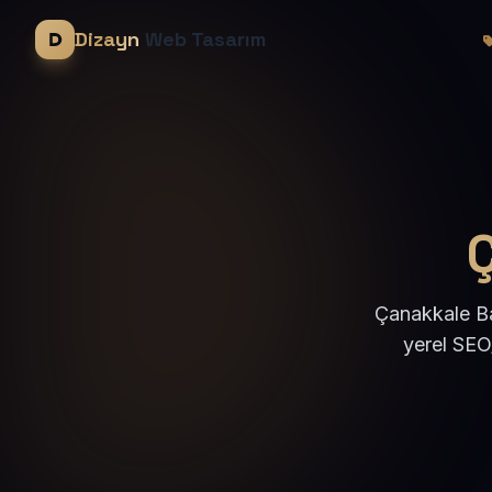
Dizayn
Web Tasarım
Çanakkale Ba
yerel SEO