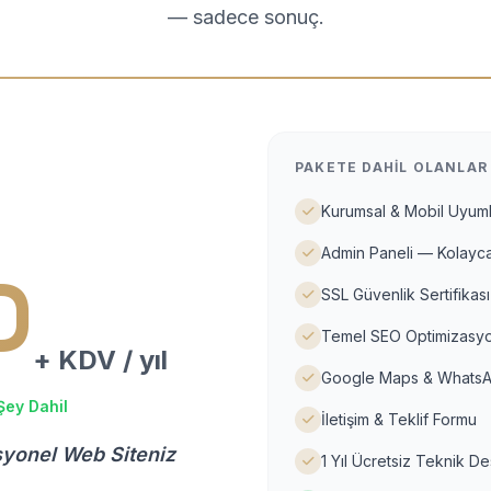
— sadece sonuç.
PAKETE DAHIL OLANLAR
Kurumsal & Mobil Uyuml
Admin Paneli — Kolayca
D
SSL Güvenlik Sertifikası
Temel SEO Optimizasyo
+ KDV / yıl
Google Maps & WhatsA
Şey Dahil
İletişim & Teklif Formu
syonel Web Siteniz
1 Yıl Ücretsiz Teknik D