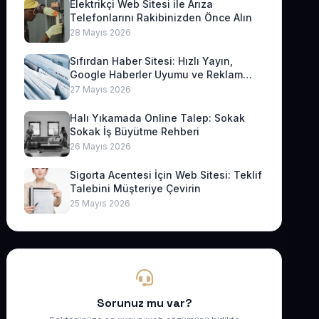
Elektrikçi Web Sitesi ile Arıza
Telefonlarını Rakibinizden Önce Alın
28 Mayıs 2026
Sıfırdan Haber Sitesi: Hızlı Yayın,
Google Haberler Uyumu ve Reklam
Geliri
27 Mayıs 2026
Halı Yıkamada Online Talep: Sokak
Sokak İş Büyütme Rehberi
26 Mayıs 2026
Sigorta Acentesi İçin Web Sitesi: Teklif
Talebini Müşteriye Çevirin
25 Mayıs 2026
Sorunuz mu var?