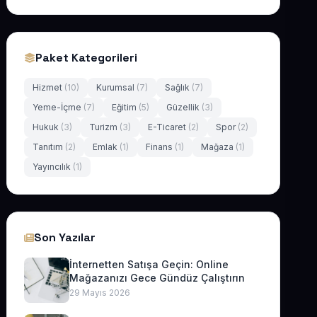
Paket Kategorileri
Hizmet
(10)
Kurumsal
(7)
Sağlık
(7)
Yeme-İçme
(7)
Eğitim
(5)
Güzellik
(3)
Hukuk
(3)
Turizm
(3)
E-Ticaret
(2)
Spor
(2)
Tanıtım
(2)
Emlak
(1)
Finans
(1)
Mağaza
(1)
Yayıncılık
(1)
Son Yazılar
İnternetten Satışa Geçin: Online
Mağazanızı Gece Gündüz Çalıştırın
29 Mayıs 2026