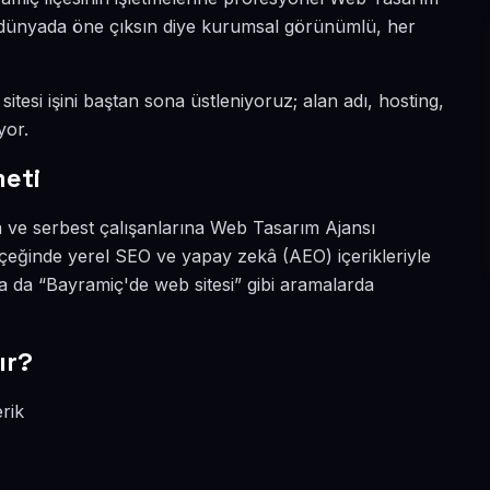
al dünyada öne çıksın diye kurumsal görünümlü, her
itesi işini baştan sona üstleniyoruz; alan adı, hosting,
yor.
eti
a ve serbest çalışanlarına Web Tasarım Ajansı
çeğinde yerel SEO ve yapay zekâ (AEO) içerikleriyle
 da “Bayramiç'de web sitesi” gibi aramalarda
ır?
rik