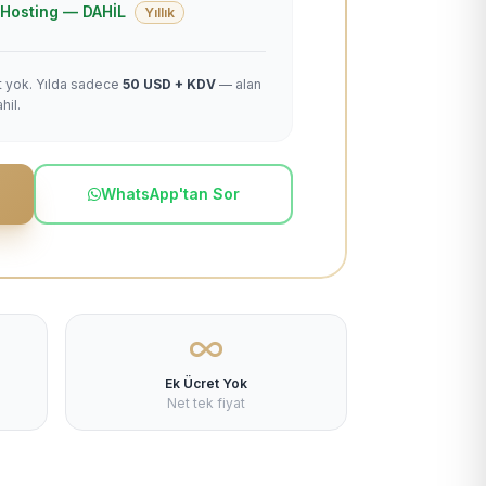
 + Hosting — DAHİL
Yıllık
et yok. Yılda sadece
50 USD + KDV
— alan
hil.
WhatsApp'tan Sor
Ek Ücret Yok
Net tek fiyat