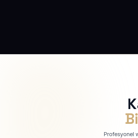
K
Bi
Profesyonel we