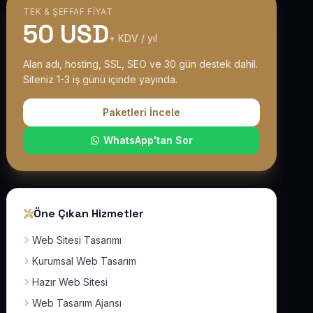
TEK & ŞEFFAF FIYAT
50 USD
+ KDV / yıl
Alan adı, hosting, SSL, SEO ve 30 gün destek dahil.
Siteniz 1-3 iş günü içinde yayında.
Paketleri İncele
WhatsApp'tan Sor
Öne Çıkan Hizmetler
Web Sitesi Tasarımı
Kurumsal Web Tasarım
Hazır Web Sitesi
Web Tasarım Ajansı