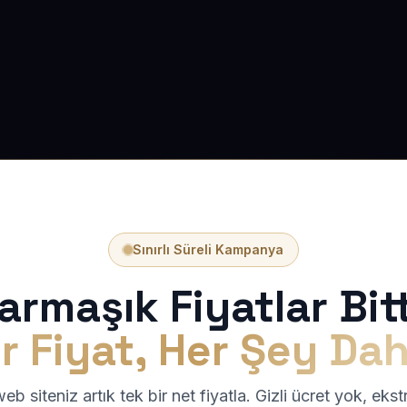
Sınırlı Süreli Kampanya
armaşık Fiyatlar Bitt
r Fiyat, Her Şey Dah
b siteniz artık tek bir net fiyatla. Gizli ücret yok, eks