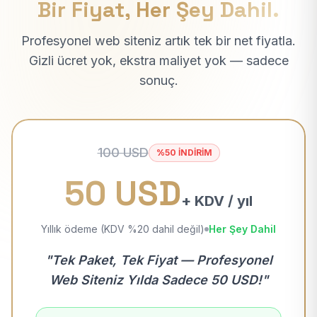
Bir Fiyat, Her Şey Dahil.
Profesyonel web siteniz artık tek bir net fiyatla.
Gizli ücret yok, ekstra maliyet yok — sadece
sonuç.
100 USD
%50 İNDİRİM
50 USD
+ KDV / yıl
Yıllık ödeme (KDV %20 dahil değil)
Her Şey Dahil
"Tek Paket, Tek Fiyat — Profesyonel
Web Siteniz Yılda Sadece 50 USD!"