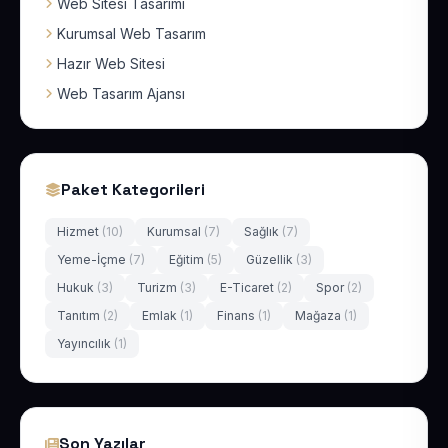
Web Sitesi Tasarımı
Kurumsal Web Tasarım
Hazır Web Sitesi
Web Tasarım Ajansı
Paket Kategorileri
Hizmet
(10)
Kurumsal
(7)
Sağlık
(7)
Yeme-İçme
(7)
Eğitim
(5)
Güzellik
(3)
Hukuk
(3)
Turizm
(3)
E-Ticaret
(2)
Spor
(2)
Tanıtım
(2)
Emlak
(1)
Finans
(1)
Mağaza
(1)
Yayıncılık
(1)
Son Yazılar