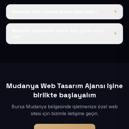
Mudanya Web Tasarım Ajansı fiyatı nedir?
Tek fiyat uygulanır: yıllık 50 USD + KDV. Bu bedele alan
adı, hosting, SSL ve temel SEO da dahildir.
Mudanya bölgesinde siteniz kaç günde hazır
olur?
İçerikleriniz elimize geçtikten sonra siteniz 1-3 iş günü
içerisinde yayına alınır.
Mudanya Web Tasarım Ajansı işine
birlikte başlayalım
Bursa Mudanya bölgesinde işletmenize özel web
sitesi için bizimle iletişime geçin.