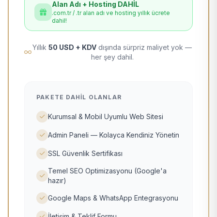
Alan Adı + Hosting DAHİL
.com.tr / .tr alan adı ve hosting yıllık ücrete
dahil!
Yıllık
50 USD + KDV
dışında sürpriz maliyet yok —
her şey dahil.
PAKETE DAHIL OLANLAR
Kurumsal & Mobil Uyumlu Web Sitesi
Admin Paneli — Kolayca Kendiniz Yönetin
SSL Güvenlik Sertifikası
Temel SEO Optimizasyonu (Google'a
hazır)
Google Maps & WhatsApp Entegrasyonu
İletişim & Teklif Formu