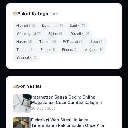
Paket Kategorileri
Hizmet
(10)
Kurumsal
(7)
Sağlık
(7)
Yeme-İçme
(7)
Eğitim
(5)
Güzellik
(3)
Hukuk
(3)
Turizm
(3)
E-Ticaret
(2)
Spor
(2)
Tanıtım
(2)
Emlak
(1)
Finans
(1)
Mağaza
(1)
Yayıncılık
(1)
Son Yazılar
İnternetten Satışa Geçin: Online
Mağazanızı Gece Gündüz Çalıştırın
29 Mayıs 2026
Elektrikçi Web Sitesi ile Arıza
Telefonlarını Rakibinizden Önce Alın