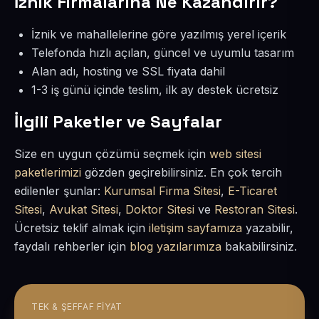
İznik Firmalarına Ne Kazandırır?
İznik ve mahallelerine göre yazılmış yerel içerik
Telefonda hızlı açılan, güncel ve uyumlu tasarım
Alan adı, hosting ve SSL fiyata dahil
1-3 iş günü içinde teslim, ilk ay destek ücretsiz
İlgili Paketler ve Sayfalar
Size en uygun çözümü seçmek için
web sitesi
paketlerimizi
gözden geçirebilirsiniz. En çok tercih
edilenler şunlar:
Kurumsal Firma Sitesi
,
E-Ticaret
Sitesi
,
Avukat Sitesi
,
Doktor Sitesi
ve
Restoran Sitesi
.
Ücretsiz teklif almak için
iletişim sayfamıza
yazabilir,
faydalı rehberler için
blog yazılarımıza
bakabilirsiniz.
TEK & ŞEFFAF FIYAT