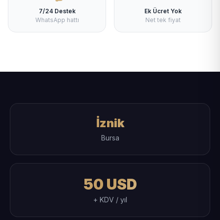
7/24 Destek
Ek Ücret Yok
WhatsApp hattı
Net tek fiyat
İznik
Bursa
50 USD
+ KDV / yıl