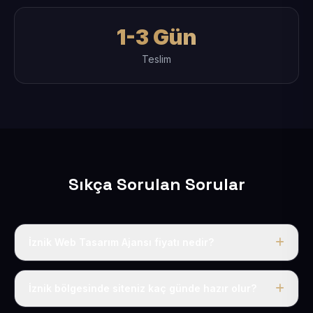
1-3 Gün
Teslim
Sıkça Sorulan Sorular
İznik Web Tasarım Ajansı fiyatı nedir?
Tek fiyat uygulanır: yıllık 50 USD + KDV. Bu bedele alan
adı, hosting, SSL ve temel SEO da dahildir.
İznik bölgesinde siteniz kaç günde hazır olur?