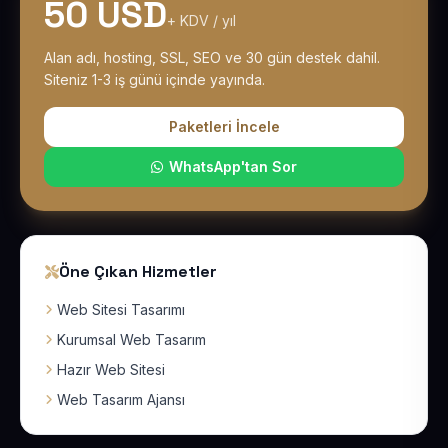
50 USD
+ KDV / yıl
Alan adı, hosting, SSL, SEO ve 30 gün destek dahil.
Siteniz 1-3 iş günü içinde yayında.
Paketleri İncele
WhatsApp'tan Sor
Öne Çıkan Hizmetler
Web Sitesi Tasarımı
Kurumsal Web Tasarım
Hazır Web Sitesi
Web Tasarım Ajansı