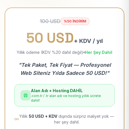
100 USD
%50 İNDİRİM
50 USD
+ KDV / yıl
Yıllık ödeme (KDV %20 dahil değil)
Her Şey Dahil
"Tek Paket, Tek Fiyat — Profesyonel
Web Siteniz Yılda Sadece 50 USD!"
Alan Adı + Hosting DAHİL
.com.tr / .tr alan adı ve hosting yıllık ücrete
dahil!
Yıllık
50 USD + KDV
dışında sürpriz maliyet yok —
her şey dahil.