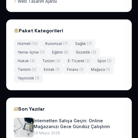
Web Tasarım Ajansı
Paket Kategorileri
Hizmet
(10)
Kurumsal
(7)
Sağlık
(7)
Yeme-İçme
(7)
Eğitim
(5)
Güzellik
(3)
Hukuk
(3)
Turizm
(3)
E-Ticaret
(2)
Spor
(2)
Tanıtım
(2)
Emlak
(1)
Finans
(1)
Mağaza
(1)
Yayıncılık
(1)
Son Yazılar
İnternetten Satışa Geçin: Online
Mağazanızı Gece Gündüz Çalıştırın
29 Mayıs 2026