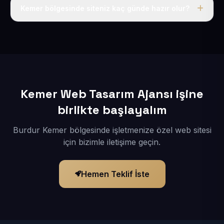
adı, hosting, SSL ve temel SEO da dahildir.
Kemer bölgesinde siteniz kaç günde hazır olur?
İçerikleriniz elimize geçtikten sonra siteniz 1-3 iş günü
içerisinde yayına alınır.
Kemer Web Tasarım Ajansı işine
birlikte başlayalım
Burdur Kemer bölgesinde işletmenize özel web sitesi
için bizimle iletişime geçin.
Hemen Teklif İste