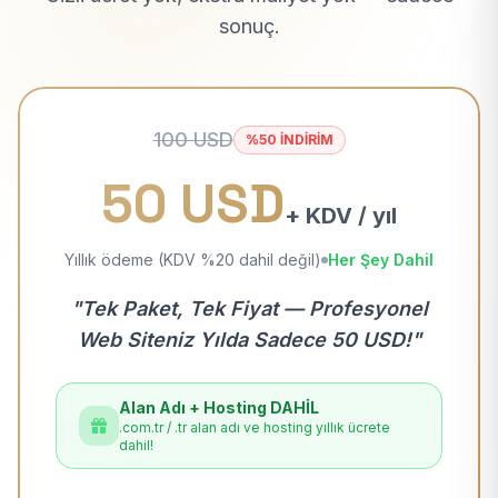
sonuç.
100 USD
%50 İNDİRİM
50 USD
+ KDV / yıl
Yıllık ödeme (KDV %20 dahil değil)
Her Şey Dahil
"Tek Paket, Tek Fiyat — Profesyonel
Web Siteniz Yılda Sadece 50 USD!"
Alan Adı + Hosting DAHİL
.com.tr / .tr alan adı ve hosting yıllık ücrete
dahil!