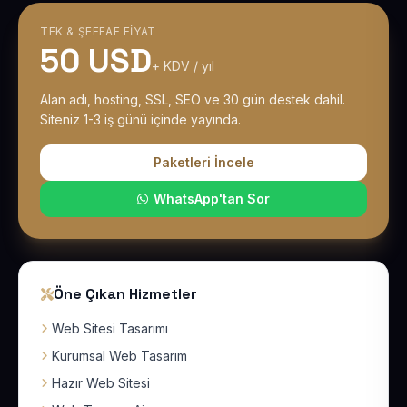
TEK & ŞEFFAF FIYAT
50 USD
+ KDV / yıl
Alan adı, hosting, SSL, SEO ve 30 gün destek dahil.
Siteniz 1-3 iş günü içinde yayında.
Paketleri İncele
WhatsApp'tan Sor
Öne Çıkan Hizmetler
Web Sitesi Tasarımı
Kurumsal Web Tasarım
Hazır Web Sitesi