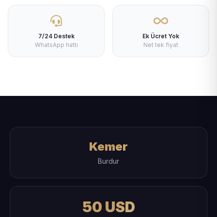
7/24 Destek
Ek Ücret Yok
WhatsApp hattı
Net tek fiyat
Kemer
Burdur
50 USD