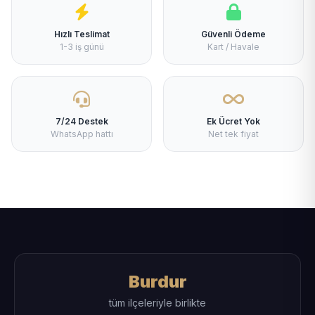
Hızlı Teslimat
Güvenli Ödeme
1-3 iş günü
Kart / Havale
7/24 Destek
Ek Ücret Yok
WhatsApp hattı
Net tek fiyat
Burdur
tüm ilçeleriyle birlikte