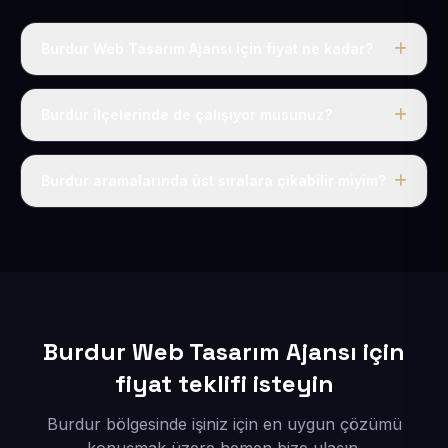
Burdur Web Tasarım Ajansı için fiyat ne kadar?
Burdur dahil Türkiye’nin her yerinde geçerli yıllık tek
fiyatımız 50 USD + KDV’dir. Alan adı, hosting, SSL ve
Burdur ilçelerinde de çalışıyor musunuz?
temel SEO bu fiyatın içindedir.
Elbette; Burdur iline bağlı bütün ilçelere uzaktan ve
eksiksiz şekilde hizmet sunuyoruz.
Burdur aramalarında üst sıralara çıkabilir miyim?
Sitenizi Burdur odaklı yerel SEO ve AEO içerikleriyle
kuruyoruz; böylece bölgesel aramalarda daha kolay
bulunur hale gelirsiniz.
Burdur Web Tasarım Ajansı için
fiyat teklifi isteyin
Burdur bölgesinde işiniz için en uygun çözümü