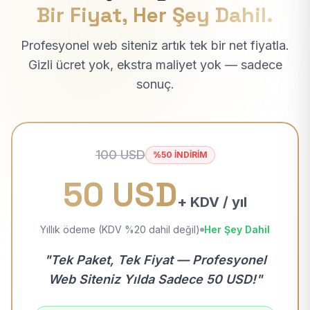
Bir Fiyat, Her Şey Dahil.
Profesyonel web siteniz artık tek bir net fiyatla.
Gizli ücret yok, ekstra maliyet yok — sadece
sonuç.
100 USD
%50 İNDİRİM
50 USD
+ KDV / yıl
Yıllık ödeme (KDV %20 dahil değil)
Her Şey Dahil
"Tek Paket, Tek Fiyat — Profesyonel
Web Siteniz Yılda Sadece 50 USD!"