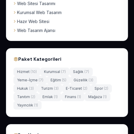
Web Sitesi Tasarımı
Kurumsal Web Tasarım
Hazır Web Sitesi
Web Tasarım Ajansı
Paket Kategorileri
Hizmet
(10)
Kurumsal
(7)
Sağlık
(7)
Yeme-İçme
(7)
Eğitim
(5)
Güzellik
(3)
Hukuk
(3)
Turizm
(3)
E-Ticaret
(2)
Spor
(2)
Tanıtım
(2)
Emlak
(1)
Finans
(1)
Mağaza
(1)
Yayıncılık
(1)