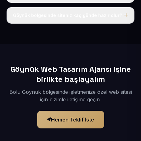
Tek fiyat uygulanır: yıllık 50 USD + KDV. Bu bedele alan
adı, hosting, SSL ve temel SEO da dahildir.
Göynük bölgesinde siteniz kaç günde hazır olur?
İçerikleriniz elimize geçtikten sonra siteniz 1-3 iş günü
içerisinde yayına alınır.
Göynük Web Tasarım Ajansı işine
birlikte başlayalım
Bolu Göynük bölgesinde işletmenize özel web sitesi
için bizimle iletişime geçin.
Hemen Teklif İste