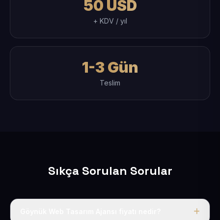
50 USD
+ KDV / yıl
1-3 Gün
Teslim
Sıkça Sorulan Sorular
Göynük Web Tasarım Ajansı fiyatı nedir?