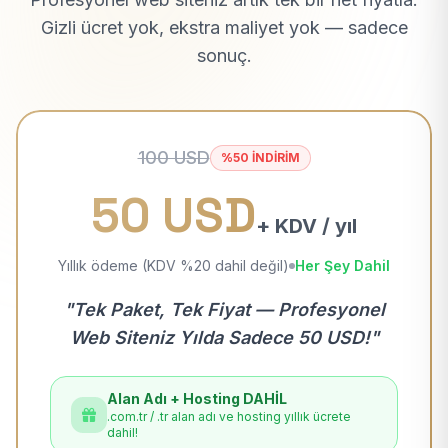
Gizli ücret yok, ekstra maliyet yok — sadece
sonuç.
100 USD
%50 İNDİRİM
50 USD
+ KDV / yıl
Yıllık ödeme (KDV %20 dahil değil)
Her Şey Dahil
"Tek Paket, Tek Fiyat — Profesyonel
Web Siteniz Yılda Sadece 50 USD!"
Alan Adı + Hosting DAHİL
.com.tr / .tr alan adı ve hosting yıllık ücrete
dahil!