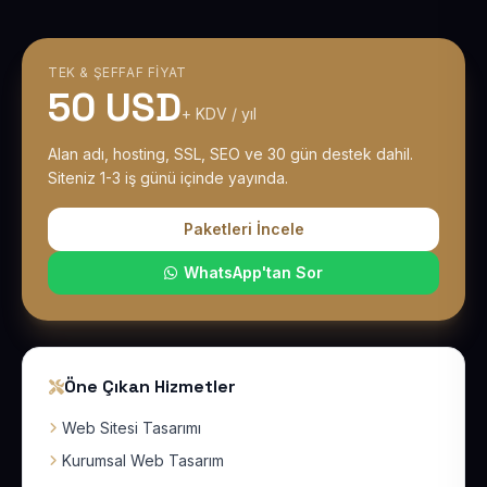
TEK & ŞEFFAF FIYAT
50 USD
+ KDV / yıl
Alan adı, hosting, SSL, SEO ve 30 gün destek dahil.
Siteniz 1-3 iş günü içinde yayında.
Paketleri İncele
WhatsApp'tan Sor
Öne Çıkan Hizmetler
Web Sitesi Tasarımı
Kurumsal Web Tasarım