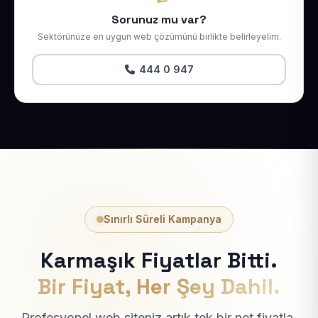
Sorunuz mu var?
Sektörünüze en uygun web çözümünü birlikte belirleyelim.
444 0 947
Sınırlı Süreli Kampanya
Karmaşık Fiyatlar Bitti.
Bir Fiyat, Her Şey Dahil.
Profesyonel web siteniz artık tek bir net fiyatla.