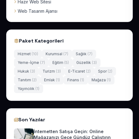
Hazır Web Sitesi
Web Tasarım Ajansı
Paket Kategorileri
Hizmet
(10)
Kurumsal
(7)
Sağlık
(7)
Yeme-İçme
(7)
Eğitim
(5)
Güzellik
(3)
Hukuk
(3)
Turizm
(3)
E-Ticaret
(2)
Spor
(2)
Tanıtım
(2)
Emlak
(1)
Finans
(1)
Mağaza
(1)
Yayıncılık
(1)
Son Yazılar
İnternetten Satışa Geçin: Online
Mağazanızı Gece Gündüz Çalıştırın