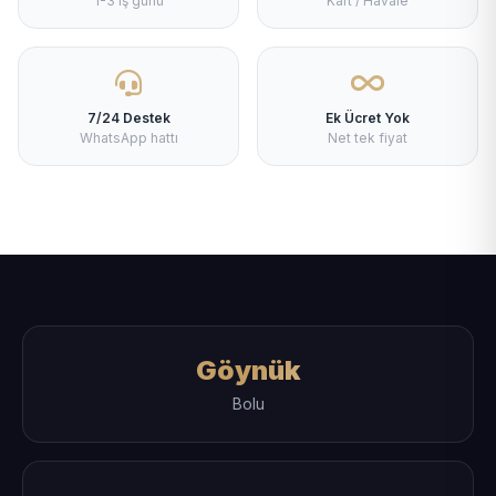
1-3 iş günü
Kart / Havale
7/24 Destek
Ek Ücret Yok
WhatsApp hattı
Net tek fiyat
Göynük
Bolu