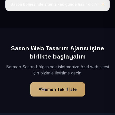
adı, hosting, SSL ve temel SEO da dahildir.
Sason bölgesinde siteniz kaç günde hazır olur?
İçerikleriniz elimize geçtikten sonra siteniz 1-3 iş günü
içerisinde yayına alınır.
Sason Web Tasarım Ajansı işine
birlikte başlayalım
Batman Sason bölgesinde işletmenize özel web sitesi
için bizimle iletişime geçin.
Hemen Teklif İste