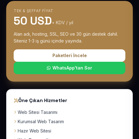
TEK & ŞEFFAF FIYAT
50 USD
+ KDV / yıl
Alan adı, hosting, SSL, SEO ve 30 gün destek dahil.
Siteniz 1-3 iş günü içinde yayında.
Paketleri İncele
WhatsApp'tan Sor
Öne Çıkan Hizmetler
Web Sitesi Tasarımı
Kurumsal Web Tasarım
Hazır Web Sitesi