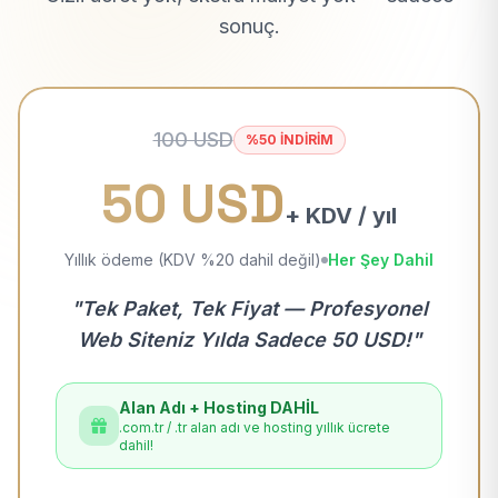
sonuç.
100 USD
%50 İNDİRİM
50 USD
+ KDV / yıl
Yıllık ödeme (KDV %20 dahil değil)
Her Şey Dahil
"Tek Paket, Tek Fiyat — Profesyonel
Web Siteniz Yılda Sadece 50 USD!"
Alan Adı + Hosting DAHİL
.com.tr / .tr alan adı ve hosting yıllık ücrete
dahil!