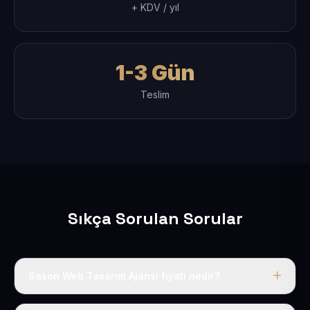
+ KDV / yıl
1-3 Gün
Teslim
Sıkça Sorulan Sorular
Sason Web Tasarım Ajansı fiyatı nedir?
Tek fiyat uygulanır: yıllık 50 USD + KDV. Bu bedele alan