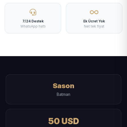
7/24 Destek
Ek Ücret Yok
WhatsApp hattı
Net tek fiyat
Sason
Batman
50 USD