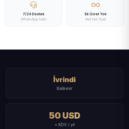
7/24 Destek
Ek Ücret Yok
WhatsApp hattı
Net tek fiyat
İvrindi
Balıkesir
50 USD
+ KDV / yıl