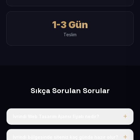
1-3 Gün
Teslim
Sıkça Sorulan Sorular
İvrindi Web Tasarım Ajansı fiyatı nedir?
Tek fiyat uygulanır: yıllık 50 USD + KDV. Bu bedele alan
adı, hosting, SSL ve temel SEO da dahildir.
İvrindi bölgesinde siteniz kaç günde hazır olur?