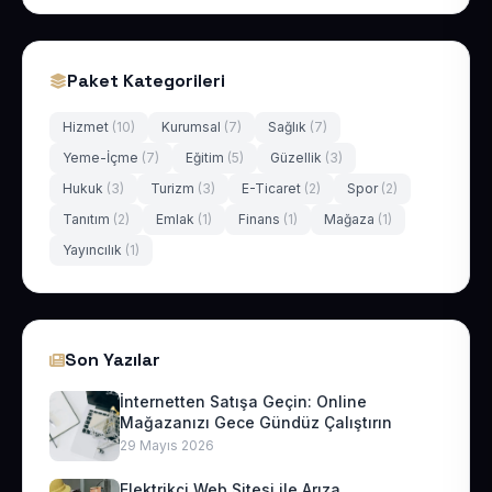
Paket Kategorileri
Hizmet
(10)
Kurumsal
(7)
Sağlık
(7)
Yeme-İçme
(7)
Eğitim
(5)
Güzellik
(3)
Hukuk
(3)
Turizm
(3)
E-Ticaret
(2)
Spor
(2)
Tanıtım
(2)
Emlak
(1)
Finans
(1)
Mağaza
(1)
Yayıncılık
(1)
Son Yazılar
İnternetten Satışa Geçin: Online
Mağazanızı Gece Gündüz Çalıştırın
29 Mayıs 2026
Elektrikçi Web Sitesi ile Arıza