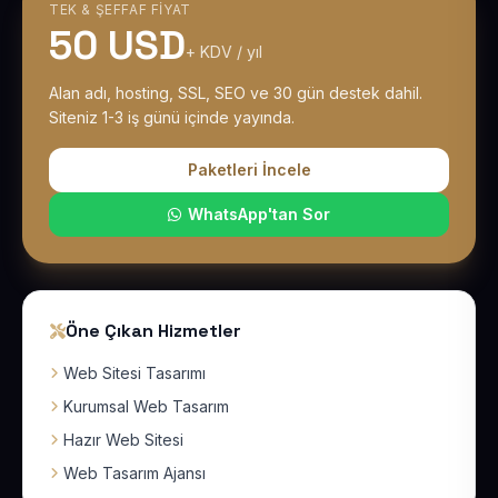
TEK & ŞEFFAF FIYAT
50 USD
+ KDV / yıl
Alan adı, hosting, SSL, SEO ve 30 gün destek dahil.
Siteniz 1-3 iş günü içinde yayında.
Paketleri İncele
WhatsApp'tan Sor
Öne Çıkan Hizmetler
Web Sitesi Tasarımı
Kurumsal Web Tasarım
Hazır Web Sitesi
Web Tasarım Ajansı