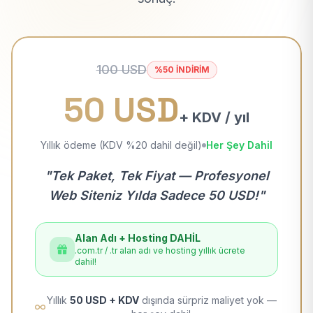
100 USD
%50 İNDİRİM
50 USD
+ KDV / yıl
Yıllık ödeme (KDV %20 dahil değil)
Her Şey Dahil
"Tek Paket, Tek Fiyat — Profesyonel
Web Siteniz Yılda Sadece 50 USD!"
Alan Adı + Hosting DAHİL
.com.tr / .tr alan adı ve hosting yıllık ücrete
dahil!
Yıllık
50 USD + KDV
dışında sürpriz maliyet yok —