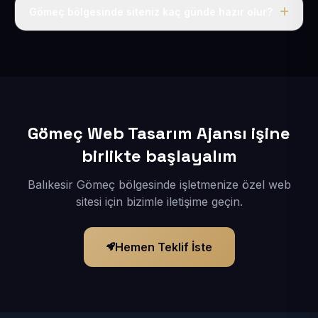
adı, hosting, SSL ve temel SEO da dahildir.
Gömeç bölgesinde siteniz kaç günde hazır olur?
İçerikleriniz elimize geçtikten sonra siteniz 1-3 iş günü
içerisinde yayına alınır.
Gömeç Web Tasarım Ajansı işine
birlikte başlayalım
Balıkesir Gömeç bölgesinde işletmenize özel web
sitesi için bizimle iletişime geçin.
Hemen Teklif İste