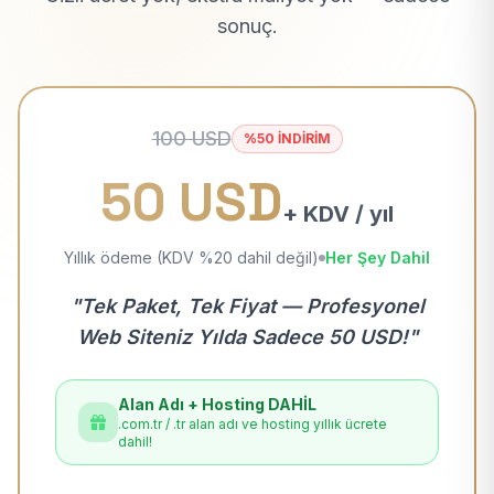
sonuç.
100 USD
%50 İNDİRİM
50 USD
+ KDV / yıl
Yıllık ödeme (KDV %20 dahil değil)
Her Şey Dahil
"Tek Paket, Tek Fiyat — Profesyonel
Web Siteniz Yılda Sadece 50 USD!"
Alan Adı + Hosting DAHİL
.com.tr / .tr alan adı ve hosting yıllık ücrete
dahil!