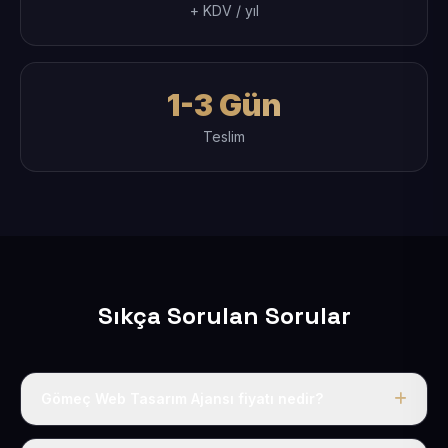
+ KDV / yıl
1-3 Gün
Teslim
Sıkça Sorulan Sorular
Gömeç Web Tasarım Ajansı fiyatı nedir?
Tek fiyat uygulanır: yıllık 50 USD + KDV. Bu bedele alan