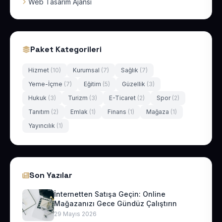
Web Tasarım Ajansı
Paket Kategorileri
Hizmet
(10)
Kurumsal
(7)
Sağlık
(7)
Yeme-İçme
(7)
Eğitim
(5)
Güzellik
(3)
Hukuk
(3)
Turizm
(3)
E-Ticaret
(2)
Spor
(2)
Tanıtım
(2)
Emlak
(1)
Finans
(1)
Mağaza
(1)
Yayıncılık
(1)
Son Yazılar
İnternetten Satışa Geçin: Online
Mağazanızı Gece Gündüz Çalıştırın
29 Mayıs 2026