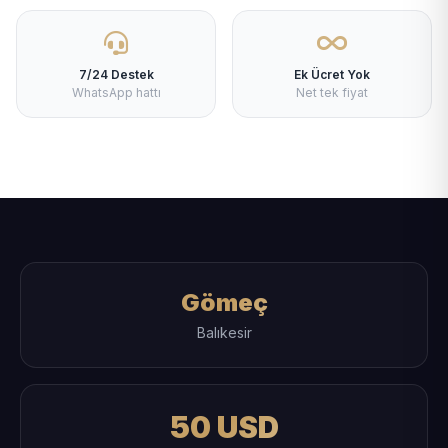
7/24 Destek
Ek Ücret Yok
WhatsApp hattı
Net tek fiyat
Gömeç
Balıkesir
50 USD