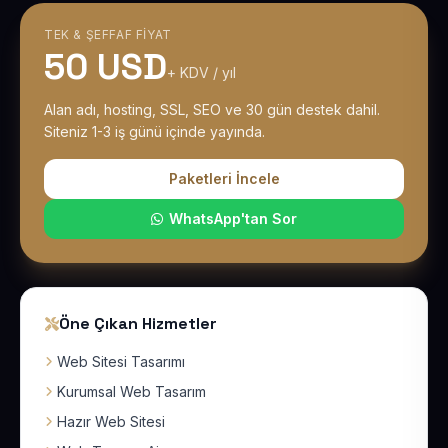
TEK & ŞEFFAF FIYAT
50 USD
+ KDV / yıl
Alan adı, hosting, SSL, SEO ve 30 gün destek dahil.
Siteniz 1-3 iş günü içinde yayında.
Paketleri İncele
WhatsApp'tan Sor
Öne Çıkan Hizmetler
Web Sitesi Tasarımı
Kurumsal Web Tasarım
Hazır Web Sitesi