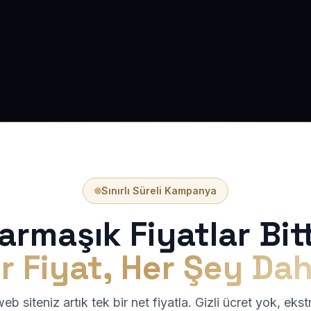
Sınırlı Süreli Kampanya
armaşık Fiyatlar Bitt
r Fiyat, Her Şey Dah
b siteniz artık tek bir net fiyatla. Gizli ücret yok, eks