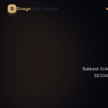
Dizayn
Web Tasarım
Balıkesir Erd
SEO/AE