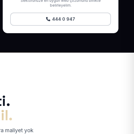
Sektörünüze en uygun web çözümünü birlikte
belirleyelim.
444 0 947
i.
il.
tra maliyet yok