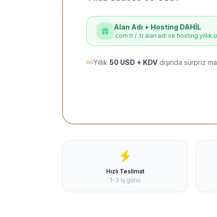
Alan Adı + Hosting DAHİL
.com.tr / .tr alan adı ve hosting yıllık 
Yıllık
50 USD + KDV
dışında sürpriz ma
Hızlı Teslimat
1-3 iş günü