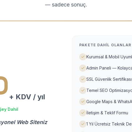
— sadece sonuç.
PAKETE DAHIL OLANLAR
Kurumsal & Mobil Uyuml
Admin Paneli — Kolayca
D
SSL Güvenlik Sertifikası
Temel SEO Optimizasyo
+ KDV / yıl
Google Maps & WhatsA
Şey Dahil
İletişim & Teklif Formu
syonel Web Siteniz
1 Yıl Ücretsiz Teknik D