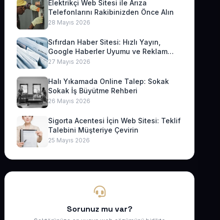
Elektrikçi Web Sitesi ile Arıza
Telefonlarını Rakibinizden Önce Alın
28 Mayıs 2026
Sıfırdan Haber Sitesi: Hızlı Yayın,
Google Haberler Uyumu ve Reklam
Geliri
27 Mayıs 2026
Halı Yıkamada Online Talep: Sokak
Sokak İş Büyütme Rehberi
26 Mayıs 2026
Sigorta Acentesi İçin Web Sitesi: Teklif
Talebini Müşteriye Çevirin
25 Mayıs 2026
Sorunuz mu var?