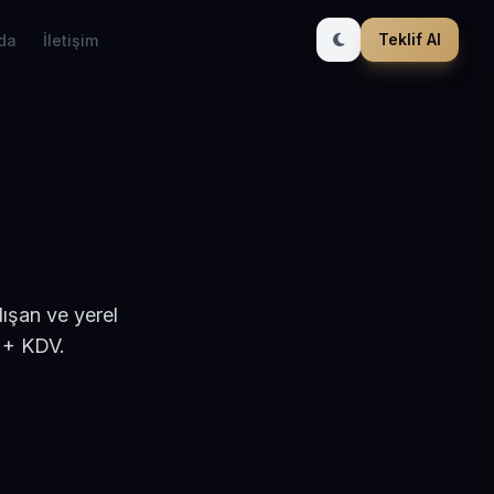
Teklif Al
da
İletişim
lışan ve yerel
 + KDV.