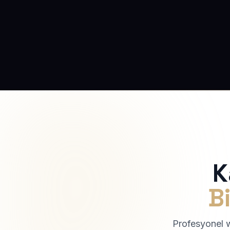
K
Bi
Profesyonel we