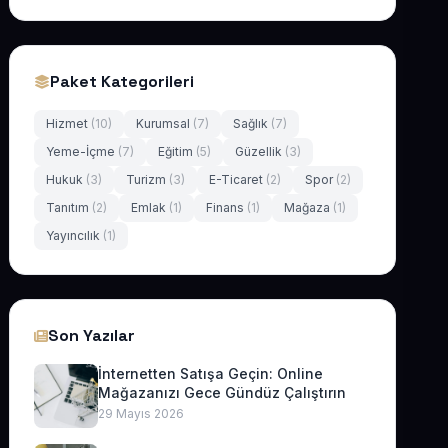
Paket Kategorileri
Hizmet
(10)
Kurumsal
(7)
Sağlık
(7)
Yeme-İçme
(7)
Eğitim
(5)
Güzellik
(3)
Hukuk
(3)
Turizm
(3)
E-Ticaret
(2)
Spor
(2)
Tanıtım
(2)
Emlak
(1)
Finans
(1)
Mağaza
(1)
Yayıncılık
(1)
Son Yazılar
İnternetten Satışa Geçin: Online
Mağazanızı Gece Gündüz Çalıştırın
29 Mayıs 2026