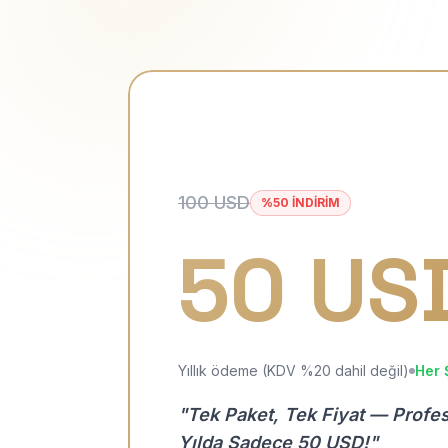
100 USD
%50 İNDİRİM
50 US
Yıllık ödeme (KDV %20 dahil değil)
Her 
"Tek Paket, Tek Fiyat — Profe
Yılda Sadece 50 USD!"