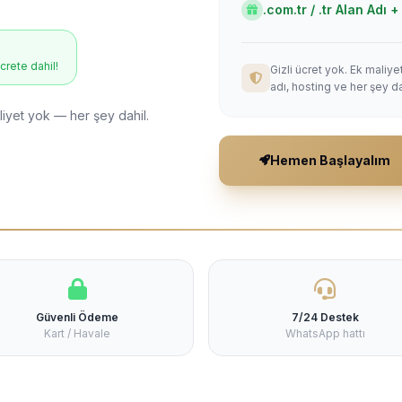
.com.tr / .tr Alan Adı
ücrete dahil!
Gizli ücret yok. Ek maliy
adı, hosting ve her şey da
liyet yok — her şey dahil.
Hemen Başlayalım
Güvenli Ödeme
7/24 Destek
Kart / Havale
WhatsApp hattı