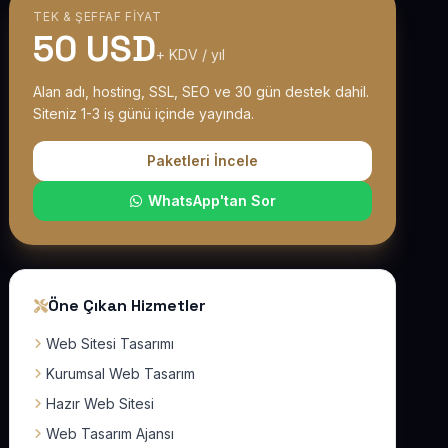
TEK & ŞEFFAF FIYAT
50 USD
+ KDV / yıl
Alan adı, hosting, SSL, SEO ve 30 gün destek dahil.
Siteniz 1-3 iş günü içinde yayında.
Paketleri İncele
WhatsApp'tan Sor
Öne Çıkan Hizmetler
Web Sitesi Tasarımı
Kurumsal Web Tasarım
Hazır Web Sitesi
Web Tasarım Ajansı