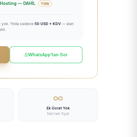
 + Hosting — DAHİL
Yıllık
et yok. Yılda sadece
50 USD + KDV
— alan
hil.
WhatsApp'tan Sor
Ek Ücret Yok
Net tek fiyat