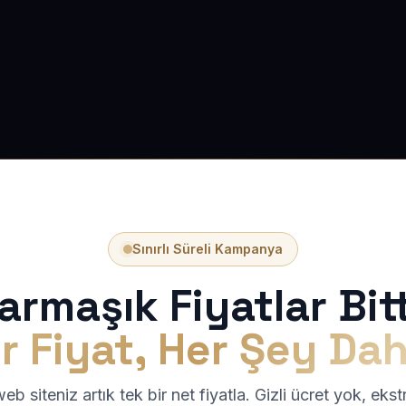
Sınırlı Süreli Kampanya
armaşık Fiyatlar Bitt
r Fiyat, Her Şey Dah
b siteniz artık tek bir net fiyatla. Gizli ücret yok, eks