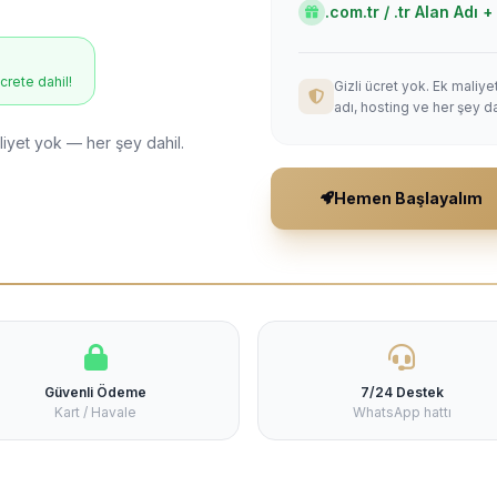
.com.tr / .tr Alan Adı
ücrete dahil!
Gizli ücret yok. Ek maliy
adı, hosting ve her şey da
liyet yok — her şey dahil.
Hemen Başlayalım
Güvenli Ödeme
7/24 Destek
Kart / Havale
WhatsApp hattı