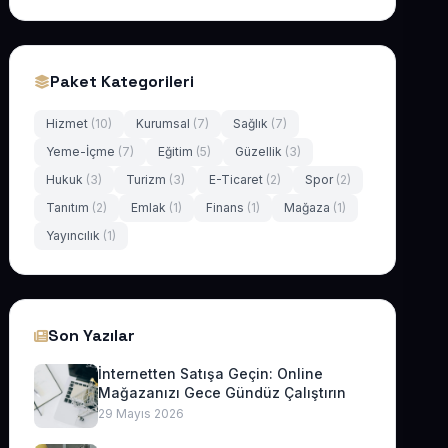
Paket Kategorileri
Hizmet
(10)
Kurumsal
(7)
Sağlık
(7)
Yeme-İçme
(7)
Eğitim
(5)
Güzellik
(3)
Hukuk
(3)
Turizm
(3)
E-Ticaret
(2)
Spor
(2)
Tanıtım
(2)
Emlak
(1)
Finans
(1)
Mağaza
(1)
Yayıncılık
(1)
Son Yazılar
İnternetten Satışa Geçin: Online
Mağazanızı Gece Gündüz Çalıştırın
29 Mayıs 2026