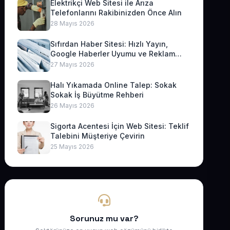
Elektrikçi Web Sitesi ile Arıza
Telefonlarını Rakibinizden Önce Alın
28 Mayıs 2026
Sıfırdan Haber Sitesi: Hızlı Yayın,
Google Haberler Uyumu ve Reklam
Geliri
27 Mayıs 2026
Halı Yıkamada Online Talep: Sokak
Sokak İş Büyütme Rehberi
26 Mayıs 2026
Sigorta Acentesi İçin Web Sitesi: Teklif
Talebini Müşteriye Çevirin
25 Mayıs 2026
Sorunuz mu var?