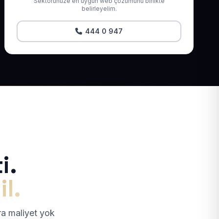
Sektörünüze en uygun web çözümünü birlikte
belirleyelim.
444 0 947
i.
il.
tra maliyet yok