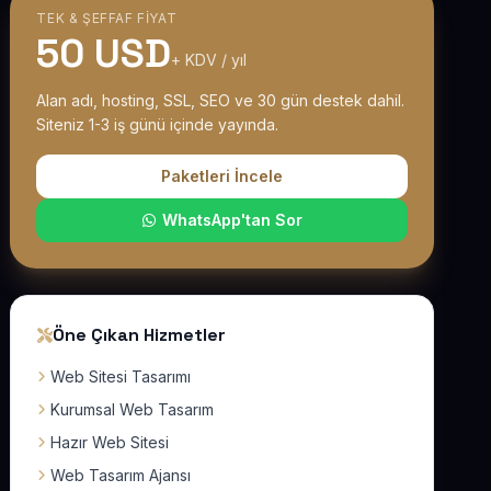
TEK & ŞEFFAF FIYAT
50 USD
+ KDV / yıl
Alan adı, hosting, SSL, SEO ve 30 gün destek dahil.
Siteniz 1-3 iş günü içinde yayında.
Paketleri İncele
WhatsApp'tan Sor
Öne Çıkan Hizmetler
Web Sitesi Tasarımı
Kurumsal Web Tasarım
Hazır Web Sitesi
Web Tasarım Ajansı