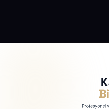
K
Bi
Profesyonel we