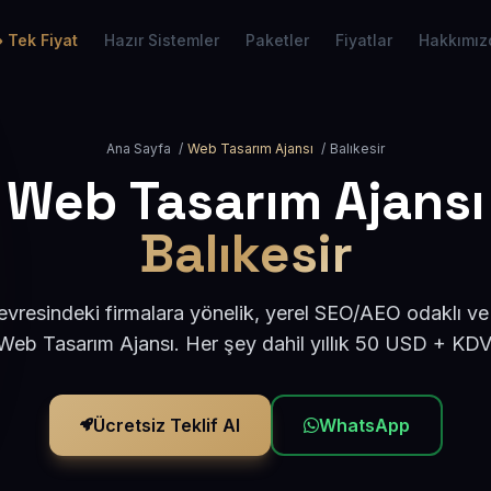
Tek Fiyat
Hazır Sistemler
Paketler
Fiyatlar
Hakkımız
Ana Sayfa
/
Web Tasarım Ajansı
/
Balıkesir
Web Tasarım Ajansı
Balıkesir
çevresindeki firmalara yönelik, yerel SEO/AEO odaklı v
Web Tasarım Ajansı. Her şey dahil yıllık 50 USD + KDV
Ücretsiz Teklif Al
WhatsApp