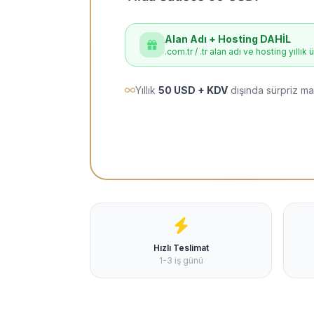
Alan Adı + Hosting DAHİL
.com.tr / .tr alan adı ve hosting yıllık 
Yıllık
50 USD + KDV
dışında sürpriz ma
Hızlı Teslimat
1-3 iş günü