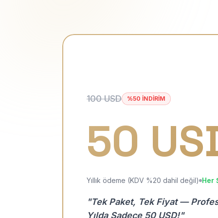
100 USD
%50 İNDİRİM
50 US
Yıllık ödeme (KDV %20 dahil değil)
Her 
"Tek Paket, Tek Fiyat — Profe
Yılda Sadece 50 USD!"