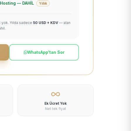
 + Hosting — DAHİL
Yıllık
et yok. Yılda sadece
50 USD + KDV
— alan
hil.
WhatsApp'tan Sor
Ek Ücret Yok
Net tek fiyat