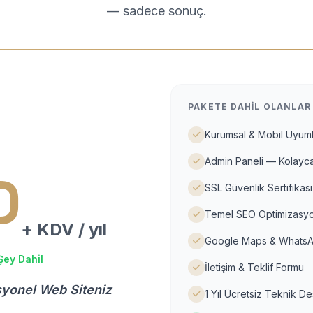
— sadece sonuç.
PAKETE DAHIL OLANLAR
Kurumsal & Mobil Uyuml
Admin Paneli — Kolayca
D
SSL Güvenlik Sertifikası
Temel SEO Optimizasyo
+ KDV / yıl
Google Maps & WhatsA
Şey Dahil
İletişim & Teklif Formu
syonel Web Siteniz
1 Yıl Ücretsiz Teknik D