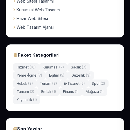
Web Sitesi Tasarımı
Kurumsal Web Tasarım
Hazır Web Sitesi
Web Tasarım Ajansı
Paket Kategorileri
Hizmet
(10)
Kurumsal
(7)
Sağlık
(7)
Yeme-İçme
(7)
Eğitim
(5)
Güzellik
(3)
Hukuk
(3)
Turizm
(3)
E-Ticaret
(2)
Spor
(2)
Tanıtım
(2)
Emlak
(1)
Finans
(1)
Mağaza
(1)
Yayıncılık
(1)
Son Yazılar