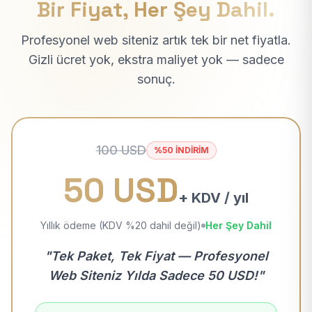
Bir Fiyat, Her Şey Dahil.
Profesyonel web siteniz artık tek bir net fiyatla.
Gizli ücret yok, ekstra maliyet yok — sadece
sonuç.
100 USD
%50 İNDİRİM
50 USD
+ KDV / yıl
Yıllık ödeme (KDV %20 dahil değil)
Her Şey Dahil
"Tek Paket, Tek Fiyat — Profesyonel
Web Siteniz Yılda Sadece 50 USD!"