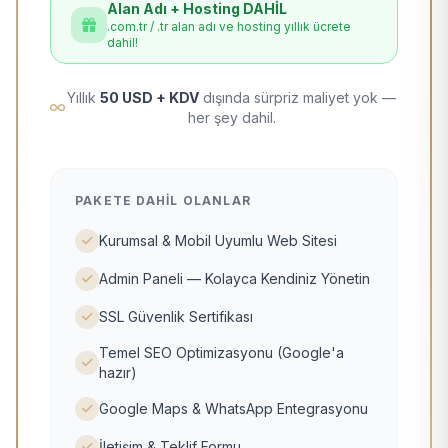
Alan Adı + Hosting DAHİL
.com.tr / .tr alan adı ve hosting yıllık ücrete
dahil!
Yıllık
50 USD + KDV
dışında sürpriz maliyet yok —
her şey dahil.
PAKETE DAHIL OLANLAR
Kurumsal & Mobil Uyumlu Web Sitesi
Admin Paneli — Kolayca Kendiniz Yönetin
SSL Güvenlik Sertifikası
Temel SEO Optimizasyonu (Google'a
hazır)
Google Maps & WhatsApp Entegrasyonu
İletişim & Teklif Formu