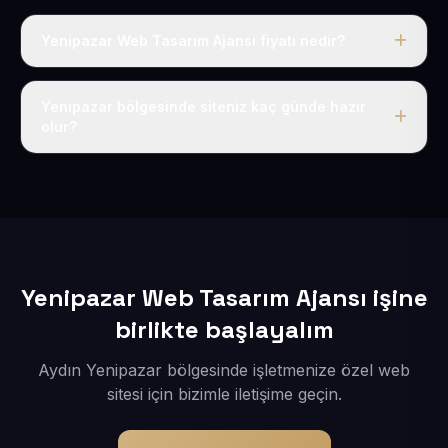
Yenipazar Web Tasarım Ajansı fiyatı nedir?
Tek fiyat uygulanır: yıllık 50 USD + KDV. Bu bedele alan
adı, hosting, SSL ve temel SEO da dahildir.
Yenipazar bölgesinde siteniz kaç günde hazır
olur?
İçerikleriniz elimize geçtikten sonra siteniz 1-3 iş günü
içerisinde yayına alınır.
Yenipazar Web Tasarım Ajansı işine
birlikte başlayalım
Aydın Yenipazar bölgesinde işletmenize özel web
sitesi için bizimle iletişime geçin.