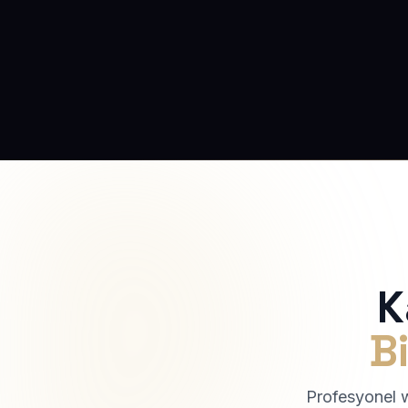
K
Bi
Profesyonel we