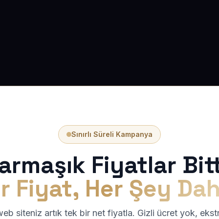
Sınırlı Süreli Kampanya
armaşık Fiyatlar Bitt
r Fiyat, Her Şey Dah
b siteniz artık tek bir net fiyatla. Gizli ücret yok, eks