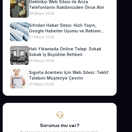
Elektrikçi Web Sitesi ile Arıza
Telefonlarını Rakibinizden Önce Alın
28 Mayıs 2026
Sıfırdan Haber Sitesi: Hızlı Yayın,
Google Haberler Uyumu ve Reklam
Geliri
27 Mayıs 2026
Halı Yıkamada Online Talep: Sokak
Sokak İş Büyütme Rehberi
26 Mayıs 2026
Sigorta Acentesi İçin Web Sitesi: Teklif
Talebini Müşteriye Çevirin
25 Mayıs 2026
Sorunuz mu var?