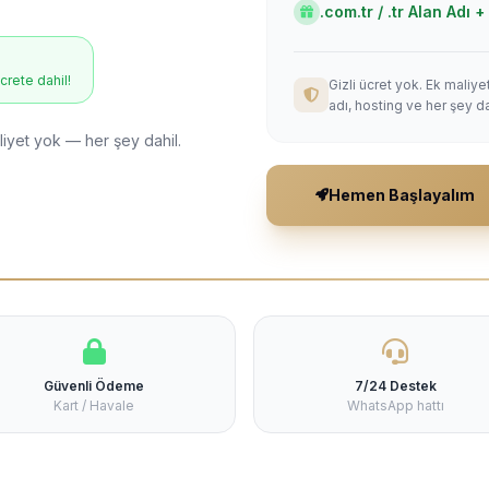
.com.tr / .tr Alan Adı
ücrete dahil!
Gizli ücret yok. Ek maliy
adı, hosting ve her şey da
liyet yok — her şey dahil.
Hemen Başlayalım
Güvenli Ödeme
7/24 Destek
Kart / Havale
WhatsApp hattı