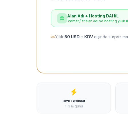
Alan Adı + Hosting DAHİL
.com.tr / .tr alan adı ve hosting yıllık 
Yıllık
50 USD + KDV
dışında sürpriz ma
Hızlı Teslimat
1-3 iş günü