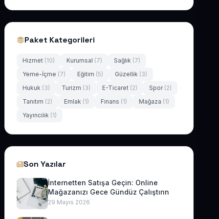
Paket Kategorileri
Hizmet
(10)
Kurumsal
(7)
Sağlık
(7)
Yeme-İçme
(7)
Eğitim
(5)
Güzellik
(3)
Hukuk
(3)
Turizm
(3)
E-Ticaret
(2)
Spor
(2)
Tanıtım
(2)
Emlak
(1)
Finans
(1)
Mağaza
(1)
Yayıncılık
(1)
Son Yazılar
İnternetten Satışa Geçin: Online
Mağazanızı Gece Gündüz Çalıştırın
29 Mayıs 2026