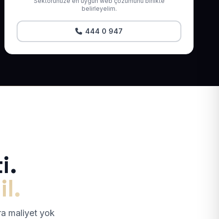
Sektörünüze en uygun web çözümünü birlikte
belirleyelim.
444 0 947
i.
il.
tra maliyet yok