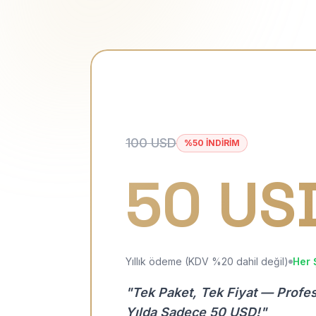
100 USD
%50 İNDİRİM
50 US
Yıllık ödeme (KDV %20 dahil değil)
Her 
"Tek Paket, Tek Fiyat — Profe
Yılda Sadece 50 USD!"