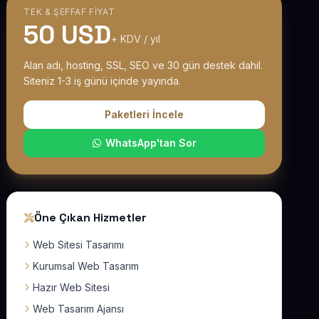
TEK & ŞEFFAF FIYAT
50 USD
+ KDV / yıl
Alan adı, hosting, SSL, SEO ve 30 gün destek dahil.
Siteniz 1-3 iş günü içinde yayında.
Paketleri İncele
WhatsApp'tan Sor
Öne Çıkan Hizmetler
Web Sitesi Tasarımı
Kurumsal Web Tasarım
Hazır Web Sitesi
Web Tasarım Ajansı