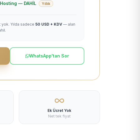
 + Hosting — DAHİL
Yıllık
et yok. Yılda sadece
50 USD + KDV
— alan
hil.
WhatsApp'tan Sor
Ek Ücret Yok
Net tek fiyat