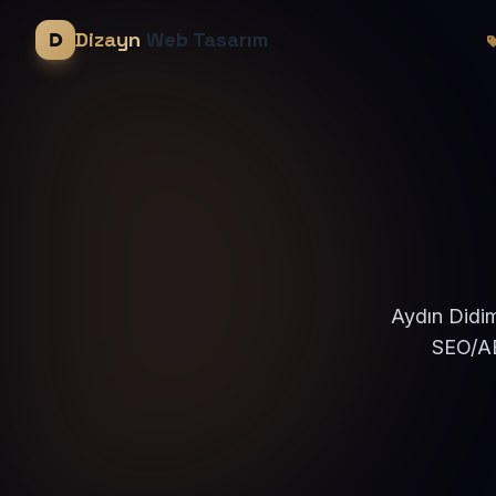
Dizayn
Web Tasarım
Aydın Didim
SEO/AE