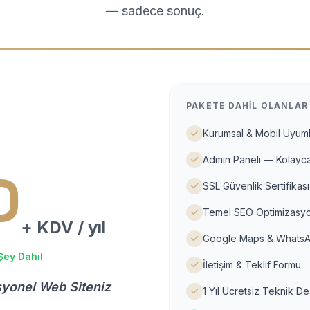
— sadece sonuç.
PAKETE DAHIL OLANLAR
Kurumsal & Mobil Uyuml
Admin Paneli — Kolayca
D
SSL Güvenlik Sertifikası
Temel SEO Optimizasyo
+ KDV / yıl
Google Maps & WhatsA
Şey Dahil
İletişim & Teklif Formu
syonel Web Siteniz
1 Yıl Ücretsiz Teknik D