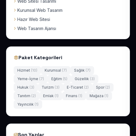
Web Sitesi Tasarımı
Kurumsal Web Tasarım
Hazır Web Sitesi
Web Tasarım Ajansı
Paket Kategorileri
Hizmet
(10)
Kurumsal
(7)
Sağlık
(7)
Yeme-İçme
(7)
Eğitim
(5)
Güzellik
(3)
Hukuk
(3)
Turizm
(3)
E-Ticaret
(2)
Spor
(2)
Tanıtım
(2)
Emlak
(1)
Finans
(1)
Mağaza
(1)
Yayıncılık
(1)
Son Yazılar