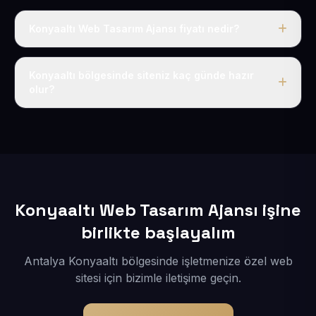
Konyaaltı Web Tasarım Ajansı fiyatı nedir?
Tek fiyat uygulanır: yıllık 50 USD + KDV. Bu bedele alan
adı, hosting, SSL ve temel SEO da dahildir.
Konyaaltı bölgesinde siteniz kaç günde hazır
olur?
İçerikleriniz elimize geçtikten sonra siteniz 1-3 iş günü
içerisinde yayına alınır.
Konyaaltı Web Tasarım Ajansı işine
birlikte başlayalım
Antalya Konyaaltı bölgesinde işletmenize özel web
sitesi için bizimle iletişime geçin.