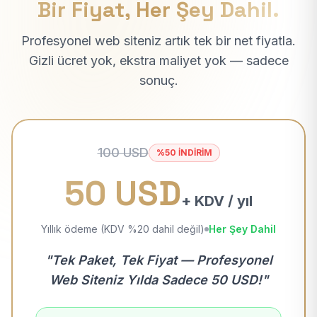
Bir Fiyat, Her Şey Dahil.
Profesyonel web siteniz artık tek bir net fiyatla.
Gizli ücret yok, ekstra maliyet yok — sadece
sonuç.
100 USD
%50 İNDİRİM
50 USD
+ KDV / yıl
Yıllık ödeme (KDV %20 dahil değil)
Her Şey Dahil
"Tek Paket, Tek Fiyat — Profesyonel
Web Siteniz Yılda Sadece 50 USD!"