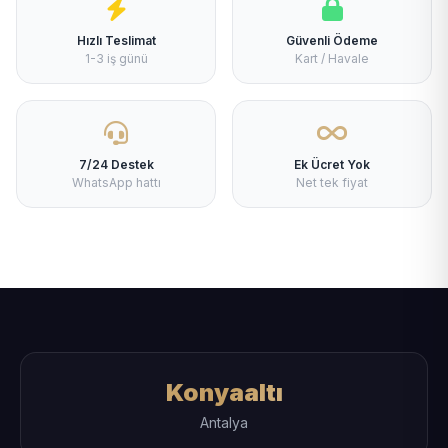
Hızlı Teslimat
Güvenli Ödeme
1-3 iş günü
Kart / Havale
7/24 Destek
Ek Ücret Yok
WhatsApp hattı
Net tek fiyat
Konyaaltı
Antalya