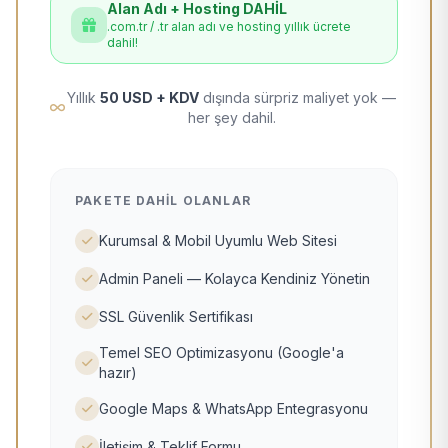
Alan Adı + Hosting DAHİL
.com.tr / .tr alan adı ve hosting yıllık ücrete
dahil!
Yıllık
50 USD + KDV
dışında sürpriz maliyet yok —
her şey dahil.
PAKETE DAHIL OLANLAR
Kurumsal & Mobil Uyumlu Web Sitesi
Admin Paneli — Kolayca Kendiniz Yönetin
SSL Güvenlik Sertifikası
Temel SEO Optimizasyonu (Google'a
hazır)
Google Maps & WhatsApp Entegrasyonu
İletişim & Teklif Formu