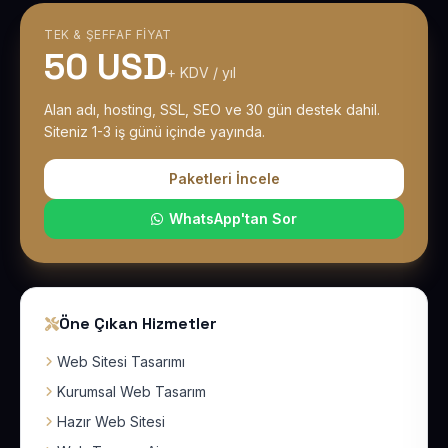
TEK & ŞEFFAF FIYAT
50 USD
+ KDV / yıl
Alan adı, hosting, SSL, SEO ve 30 gün destek dahil.
Siteniz 1-3 iş günü içinde yayında.
Paketleri İncele
WhatsApp'tan Sor
Öne Çıkan Hizmetler
Web Sitesi Tasarımı
Kurumsal Web Tasarım
Hazır Web Sitesi