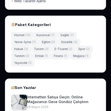
Web Tasarım Ajansı
Paket Kategorileri
Hizmet
(10)
Kurumsal
(7)
Sağlık
(7)
Yeme-İçme
(7)
Eğitim
(5)
Güzellik
(3)
Hukuk
(3)
Turizm
(3)
E-Ticaret
(2)
Spor
(2)
Tanıtım
(2)
Emlak
(1)
Finans
(1)
Mağaza
(1)
Yayıncılık
(1)
Son Yazılar
İnternetten Satışa Geçin: Online
Mağazanızı Gece Gündüz Çalıştırın
29 Mayıs 2026