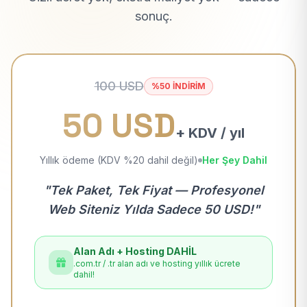
sonuç.
100 USD
%50 İNDİRİM
50 USD
+ KDV / yıl
Yıllık ödeme (KDV %20 dahil değil)
Her Şey Dahil
"Tek Paket, Tek Fiyat — Profesyonel
Web Siteniz Yılda Sadece 50 USD!"
Alan Adı + Hosting DAHİL
.com.tr / .tr alan adı ve hosting yıllık ücrete
dahil!