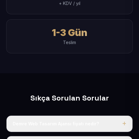
+ KDV / yıl
1-3 Gün
Teslim
Sıkça Sorulan Sorular
Demre Web Tasarım Ajansı fiyatı nedir?
Tek fiyat uygulanır: yıllık 50 USD + KDV. Bu bedele alan