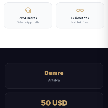
7/24 Destek
Ek Ücret Yok
WhatsApp hattı
Net tek fiyat
Demre
Antalya
50 USD