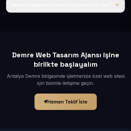
adı, hosting, SSL ve temel SEO da dahildir.
Demre bölgesinde siteniz kaç günde hazır olur?
İçerikleriniz elimize geçtikten sonra siteniz 1-3 iş günü
içerisinde yayına alınır.
Demre Web Tasarım Ajansı işine
birlikte başlayalım
Antalya Demre bölgesinde işletmenize özel web sitesi
için bizimle iletişime geçin.
Hemen Teklif İste