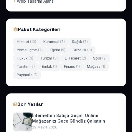
Web Tasarım Ajansı
Paket Kategorileri
Hizmet
(10)
Kurumsal
(7)
Sağlık
(7)
Yeme-İçme
(7)
Eğitim
(5)
Güzellik
(3)
Hukuk
(3)
Turizm
(3)
E-Ticaret
(2)
Spor
(2)
Tanıtım
(2)
Emlak
(1)
Finans
(1)
Mağaza
(1)
Yayıncılık
(1)
Son Yazılar
İnternetten Satışa Geçin: Online
Mağazanızı Gece Gündüz Çalıştırın
29 Mayıs 2026