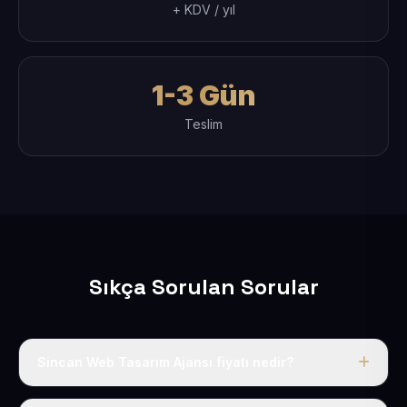
+ KDV / yıl
1-3 Gün
Teslim
Sıkça Sorulan Sorular
Sincan Web Tasarım Ajansı fiyatı nedir?
Tek fiyat uygulanır: yıllık 50 USD + KDV. Bu bedele alan