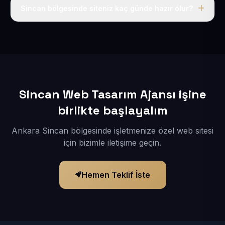
adı, hosting, SSL ve temel SEO da dahildir.
Sincan bölgesinde siteniz kaç günde hazır olur?
İçerikleriniz elimize geçtikten sonra siteniz 1-3 iş günü
içerisinde yayına alınır.
Sincan Web Tasarım Ajansı işine
birlikte başlayalım
Ankara Sincan bölgesinde işletmenize özel web sitesi
için bizimle iletişime geçin.
Hemen Teklif İste