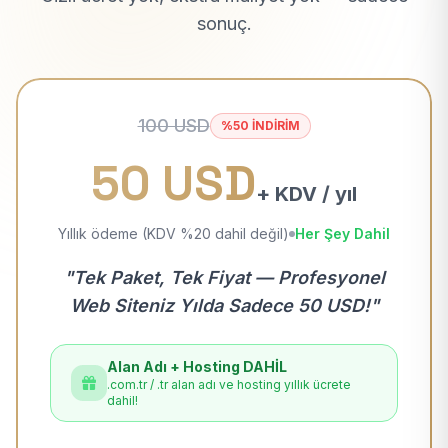
sonuç.
100 USD
%50 İNDİRİM
50 USD
+ KDV / yıl
Yıllık ödeme (KDV %20 dahil değil)
Her Şey Dahil
"Tek Paket, Tek Fiyat — Profesyonel
Web Siteniz Yılda Sadece 50 USD!"
Alan Adı + Hosting DAHİL
.com.tr / .tr alan adı ve hosting yıllık ücrete
dahil!