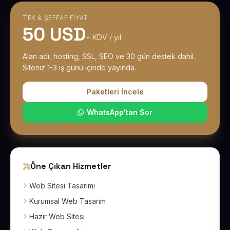
TEK & ŞEFFAF FIYAT
50 USD
+ KDV / yıl
Alan adı, hosting, SSL, SEO ve 30 gün destek dahil.
Siteniz 1-3 iş günü içinde yayında.
Paketleri İncele
WhatsApp'tan Sor
Öne Çıkan Hizmetler
Web Sitesi Tasarımı
Kurumsal Web Tasarım
Hazır Web Sitesi