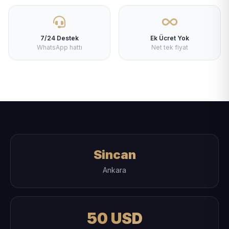
7/24 Destek
Ek Ücret Yok
WhatsApp hattı
Net tek fiyat
Sincan
Ankara
50 USD