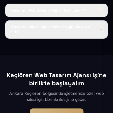
Keçiören Web Tasarım Ajansı fiyatı nedir?
Tek fiyat uygulanır: yıllık 50 USD + KDV. Bu bedele alan
adı, hosting, SSL ve temel SEO da dahildir.
Keçiören bölgesinde siteniz kaç günde hazır
olur?
İçerikleriniz elimize geçtikten sonra siteniz 1-3 iş günü
içerisinde yayına alınır.
Keçiören Web Tasarım Ajansı işine
birlikte başlayalım
Ankara Keçiören bölgesinde işletmenize özel web
sitesi için bizimle iletişime geçin.