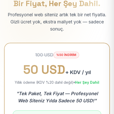
Bir Fiyat, Her Şey Dahil.
Profesyonel web siteniz artık tek bir net fiyatla.
Gizli ücret yok, ekstra maliyet yok — sadece
sonuç.
100 USD
%50 İNDİRİM
50 USD
+ KDV / yıl
Yıllık ödeme (KDV %20 dahil değil)
Her Şey Dahil
"Tek Paket, Tek Fiyat — Profesyonel
Web Siteniz Yılda Sadece 50 USD!"