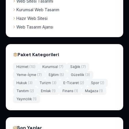
Web Sitesi Tasarımı
Kurumsal Web Tasarım
Hazır Web Sitesi
Web Tasarım Ajansı
Paket Kategorileri
Hizmet
(10)
Kurumsal
(7)
Sağlık
(7)
Yeme-İçme
(7)
Eğitim
(5)
Güzellik
(3)
Hukuk
(3)
Turizm
(3)
E-Ticaret
(2)
Spor
(2)
Tanıtım
(2)
Emlak
(1)
Finans
(1)
Mağaza
(1)
Yayıncılık
(1)
Son Yazılar