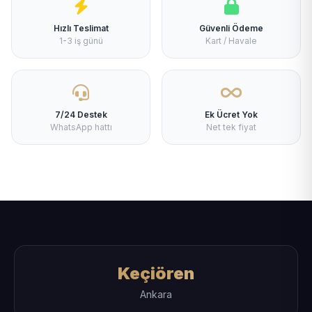
Hızlı Teslimat
Güvenli Ödeme
1-3 iş günü
Kart / Havale
7/24 Destek
Ek Ücret Yok
WhatsApp hattı
Net tek fiyat
Keçiören
Ankara