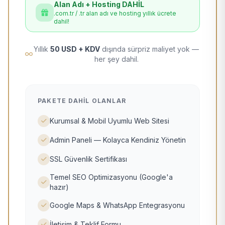
Alan Adı + Hosting DAHİL
.com.tr / .tr alan adı ve hosting yıllık ücrete
dahil!
Yıllık
50 USD + KDV
dışında sürpriz maliyet yok —
her şey dahil.
PAKETE DAHIL OLANLAR
Kurumsal & Mobil Uyumlu Web Sitesi
Admin Paneli — Kolayca Kendiniz Yönetin
SSL Güvenlik Sertifikası
Temel SEO Optimizasyonu (Google'a
hazır)
Google Maps & WhatsApp Entegrasyonu
İletişim & Teklif Formu