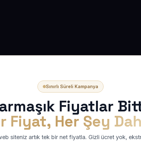
Sınırlı Süreli Kampanya
armaşık Fiyatlar Bitt
r Fiyat, Her Şey Dah
b siteniz artık tek bir net fiyatla. Gizli ücret yok, eks