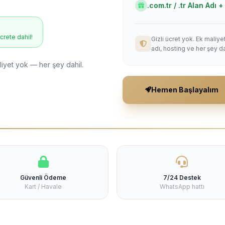
.com.tr / .tr Alan Adı
ücrete dahil!
Gizli ücret yok. Ek maliy
adı, hosting ve her şey da
liyet yok — her şey dahil.
Hemen Başlayalım
Güvenli Ödeme
7/24 Destek
Kart / Havale
WhatsApp hattı