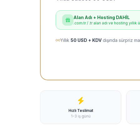
Alan Adı + Hosting DAHİL
.com.tr / .tr alan adı ve hosting yıllık 
Yıllık
50 USD + KDV
dışında sürpriz ma
Hızlı Teslimat
1-3 iş günü