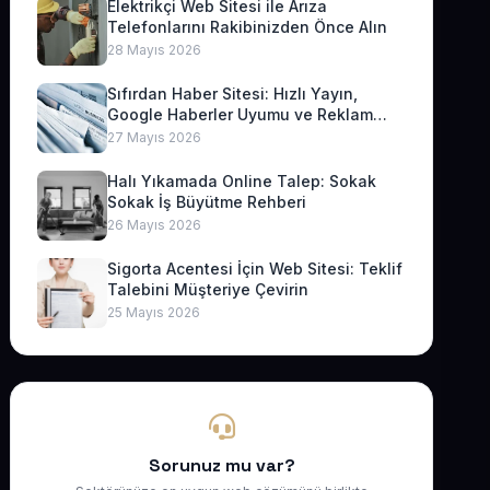
Elektrikçi Web Sitesi ile Arıza
Telefonlarını Rakibinizden Önce Alın
28 Mayıs 2026
Sıfırdan Haber Sitesi: Hızlı Yayın,
Google Haberler Uyumu ve Reklam
Geliri
27 Mayıs 2026
Halı Yıkamada Online Talep: Sokak
Sokak İş Büyütme Rehberi
26 Mayıs 2026
Sigorta Acentesi İçin Web Sitesi: Teklif
Talebini Müşteriye Çevirin
25 Mayıs 2026
Sorunuz mu var?