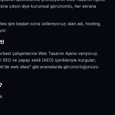
ada öne çıksın diye kurumsal görünümlü, her ekrana
esi işini baştan sona üstleniyoruz; alan adı, hosting,
yor.
ti
erbest çalışanlarına Web Tasarım Ajansı veriyoruz.
l SEO ve yapay zekâ (AEO) içerikleriyle kurgular;
tı'de web sitesi” gibi aramalarda görünürlüğünüzü
?
ik