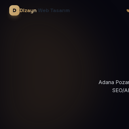
Dizayn
Web Tasarım
Adana Pozant
SEO/AE