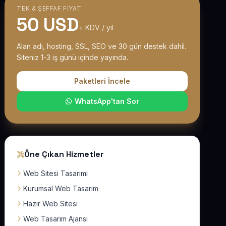
TEK & ŞEFFAF FIYAT
50 USD
+ KDV / yıl
Alan adı, hosting, SSL, SEO ve 30 gün destek dahil.
Siteniz 1-3 iş günü içinde yayında.
Paketleri İncele
WhatsApp'tan Sor
Öne Çıkan Hizmetler
Web Sitesi Tasarımı
Kurumsal Web Tasarım
Hazır Web Sitesi
Web Tasarım Ajansı