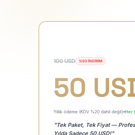
100 USD
%50 İNDİRİM
50 US
Yıllık ödeme (KDV %20 dahil değil)
Her 
"Tek Paket, Tek Fiyat — Profe
Yılda Sadece 50 USD!"