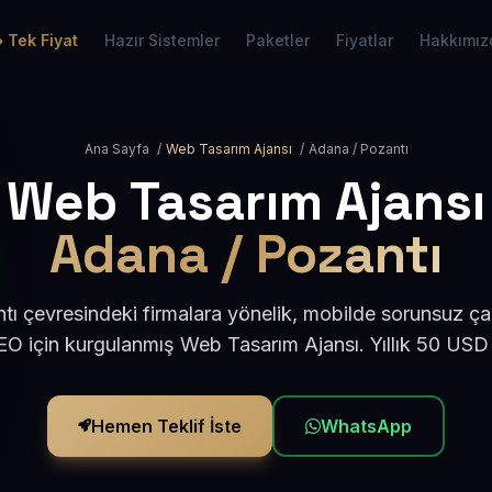
Tek Fiyat
Hazır Sistemler
Paketler
Fiyatlar
Hakkımız
Ana Sayfa
/
Web Tasarım Ajansı
/
Adana / Pozantı
Web Tasarım Ajansı
Adana / Pozantı
ı çevresindeki firmalara yönelik, mobilde sorunsuz çal
O için kurgulanmış Web Tasarım Ajansı. Yıllık 50 USD
Hemen Teklif İste
WhatsApp