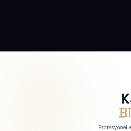
K
Bi
Profesyonel we