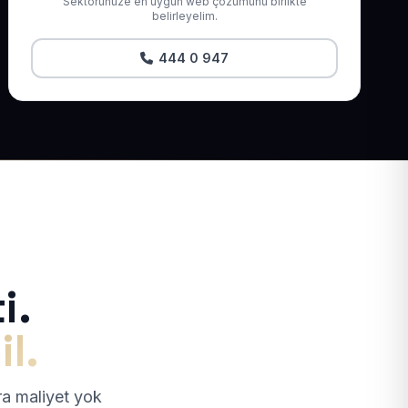
Sektörünüze en uygun web çözümünü birlikte
belirleyelim.
444 0 947
i.
il.
tra maliyet yok