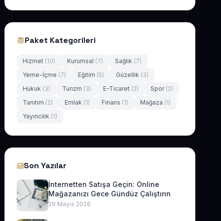
Paket Kategorileri
Hizmet
(10)
Kurumsal
(7)
Sağlık
(7)
Yeme-İçme
(7)
Eğitim
(5)
Güzellik
(3)
Hukuk
(3)
Turizm
(3)
E-Ticaret
(2)
Spor
(2)
Tanıtım
(2)
Emlak
(1)
Finans
(1)
Mağaza
(1)
Yayıncılık
(1)
Son Yazılar
İnternetten Satışa Geçin: Online
Mağazanızı Gece Gündüz Çalıştırın
29 Mayıs 2026