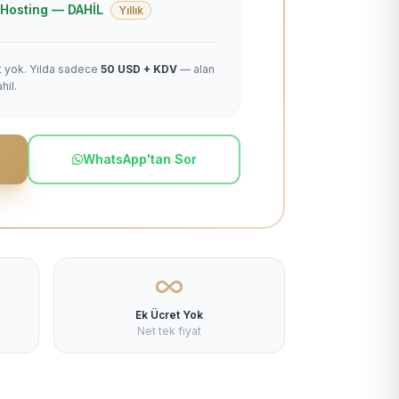
 + Hosting — DAHİL
Yıllık
et yok. Yılda sadece
50 USD + KDV
— alan
hil.
WhatsApp'tan Sor
Ek Ücret Yok
Net tek fiyat