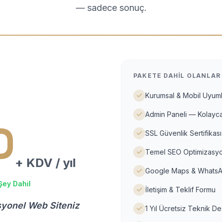
— sadece sonuç.
PAKETE DAHIL OLANLAR
Kurumsal & Mobil Uyuml
Admin Paneli — Kolayca
D
SSL Güvenlik Sertifikası
Temel SEO Optimizasyo
+ KDV / yıl
Google Maps & WhatsA
Şey Dahil
İletişim & Teklif Formu
syonel Web Siteniz
1 Yıl Ücretsiz Teknik D