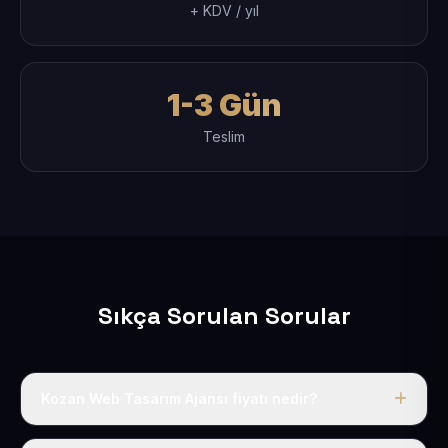
+ KDV / yıl
1-3 Gün
Teslim
Sıkça Sorulan Sorular
Kozan Web Tasarım Ajansı fiyatı nedir?
Tek fiyat uygulanır: yıllık 50 USD + KDV. Bu bedele alan