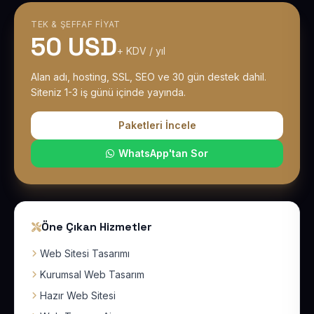
TEK & ŞEFFAF FIYAT
50 USD
+ KDV / yıl
Alan adı, hosting, SSL, SEO ve 30 gün destek dahil.
Siteniz 1-3 iş günü içinde yayında.
Paketleri İncele
WhatsApp'tan Sor
Öne Çıkan Hizmetler
Web Sitesi Tasarımı
Kurumsal Web Tasarım
Hazır Web Sitesi