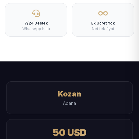
7/24 Destek
Ek Ücret Yok
WhatsApp hattı
Net tek fiyat
Kozan
Adana
50 USD