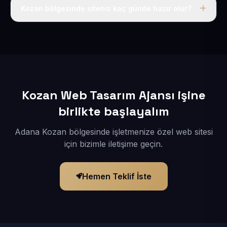
adı, hosting, SSL ve temel SEO da dahildir.
Kozan bölgesinde siteniz kaç günde hazır olur?
İçerikleriniz elimize geçtikten sonra siteniz 1-3 iş günü
içerisinde yayına alınır.
Kozan Web Tasarım Ajansı işine
birlikte başlayalım
Adana Kozan bölgesinde işletmenize özel web sitesi
için bizimle iletişime geçin.
Hemen Teklif İste