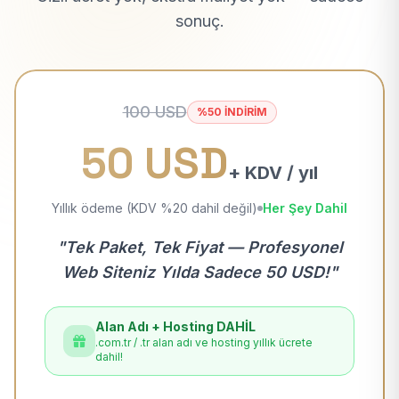
sonuç.
100 USD
%50 İNDİRİM
50 USD
+ KDV / yıl
Yıllık ödeme (KDV %20 dahil değil)
Her Şey Dahil
"Tek Paket, Tek Fiyat — Profesyonel
Web Siteniz Yılda Sadece 50 USD!"
Alan Adı + Hosting DAHİL
.com.tr / .tr alan adı ve hosting yıllık ücrete
dahil!