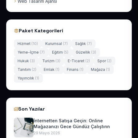
Web Tasarım Ajansı
Paket Kategorileri
Hizmet
(10)
Kurumsal
(7)
Sağlık
(7)
Yeme-İçme
(7)
Eğitim
(5)
Güzellik
(3)
Hukuk
(3)
Turizm
(3)
E-Ticaret
(2)
Spor
(2)
Tanıtım
(2)
Emlak
(1)
Finans
(1)
Mağaza
(1)
Yayıncılık
(1)
Son Yazılar
İnternetten Satışa Geçin: Online
Mağazanızı Gece Gündüz Çalıştırın
29 Mayıs 2026