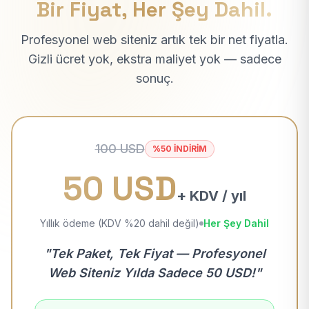
Bir Fiyat, Her Şey Dahil.
Profesyonel web siteniz artık tek bir net fiyatla.
Gizli ücret yok, ekstra maliyet yok — sadece
sonuç.
100 USD
%50 İNDİRİM
50 USD
+ KDV / yıl
Yıllık ödeme (KDV %20 dahil değil)
Her Şey Dahil
"Tek Paket, Tek Fiyat — Profesyonel
Web Siteniz Yılda Sadece 50 USD!"