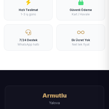
Hızlı Teslimat
Güvenli Ödeme
1-3 iş günü
Kart / Havale
7/24 Destek
Ek Ücret Yok
WhatsApp hattı
Net tek fiyat
Armutlu
Yalova