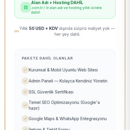
Alan Adı + Hosting DAHİL
.com.tr / .tr alan adı ve hosting yıllık ücrete
dahil!
Yıllık
50 USD + KDV
dışında sürpriz maliyet yok —
her şey dahil.
PAKETE DAHIL OLANLAR
Kurumsal & Mobil Uyumlu Web Sitesi
Admin Paneli — Kolayca Kendiniz Yönetin
SSL Güvenlik Sertifikası
Temel SEO Optimizasyonu (Google'a
hazır)
Google Maps & WhatsApp Entegrasyonu
İletişim & Teklif Formu