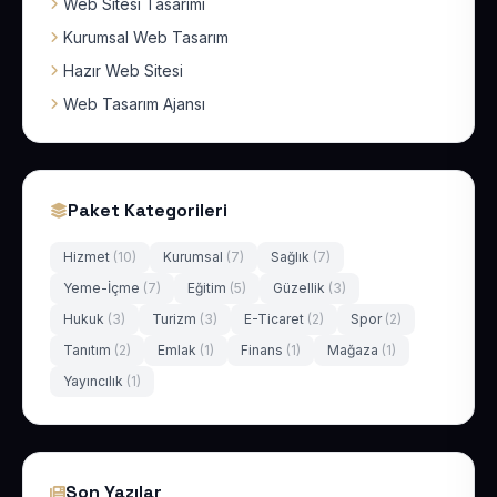
Web Sitesi Tasarımı
Kurumsal Web Tasarım
Hazır Web Sitesi
Web Tasarım Ajansı
Paket Kategorileri
Hizmet
(10)
Kurumsal
(7)
Sağlık
(7)
Yeme-İçme
(7)
Eğitim
(5)
Güzellik
(3)
Hukuk
(3)
Turizm
(3)
E-Ticaret
(2)
Spor
(2)
Tanıtım
(2)
Emlak
(1)
Finans
(1)
Mağaza
(1)
Yayıncılık
(1)
Son Yazılar