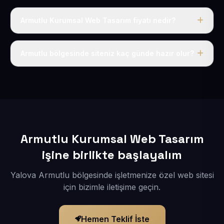
Armutlu Kurumsal Web Tasarım fiyatı nedir?
Tek fiyat uygulanır: yıllık 50 USD + KDV. Bu bedele alan
adı, hosting, SSL ve temel SEO da dahildir.
Armutlu bölgesinde siteniz kaç günde hazır olur?
İçerikleriniz elimize geçtikten sonra siteniz 1-3 iş günü
içerisinde yayına alınır.
Armutlu Kurumsal Web Tasarım
işine birlikte başlayalım
Yalova Armutlu bölgesinde işletmenize özel web sitesi
için bizimle iletişime geçin.
Hemen Teklif İste