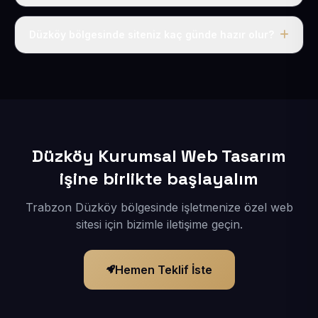
Tek fiyat uygulanır: yıllık 50 USD + KDV. Bu bedele alan
adı, hosting, SSL ve temel SEO da dahildir.
Düzköy bölgesinde siteniz kaç günde hazır olur?
İçerikleriniz elimize geçtikten sonra siteniz 1-3 iş günü
içerisinde yayına alınır.
Düzköy Kurumsal Web Tasarım
işine birlikte başlayalım
Trabzon Düzköy bölgesinde işletmenize özel web
sitesi için bizimle iletişime geçin.
Hemen Teklif İste