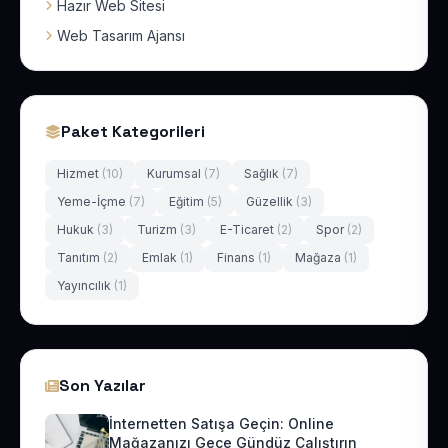
Hazır Web Sitesi
Web Tasarım Ajansı
Paket Kategorileri
Hizmet
(10)
Kurumsal
(7)
Sağlık
(7)
Yeme-İçme
(7)
Eğitim
(5)
Güzellik
(3)
Hukuk
(3)
Turizm
(3)
E-Ticaret
(2)
Spor
(2)
Tanıtım
(2)
Emlak
(1)
Finans
(1)
Mağaza
(1)
Yayıncılık
(1)
Son Yazılar
İnternetten Satışa Geçin: Online
Mağazanızı Gece Gündüz Çalıştırın