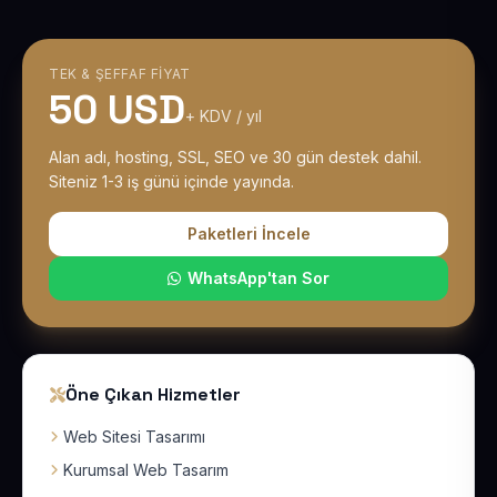
TEK & ŞEFFAF FIYAT
50 USD
+ KDV / yıl
Alan adı, hosting, SSL, SEO ve 30 gün destek dahil.
Siteniz 1-3 iş günü içinde yayında.
Paketleri İncele
WhatsApp'tan Sor
Öne Çıkan Hizmetler
Web Sitesi Tasarımı
Kurumsal Web Tasarım