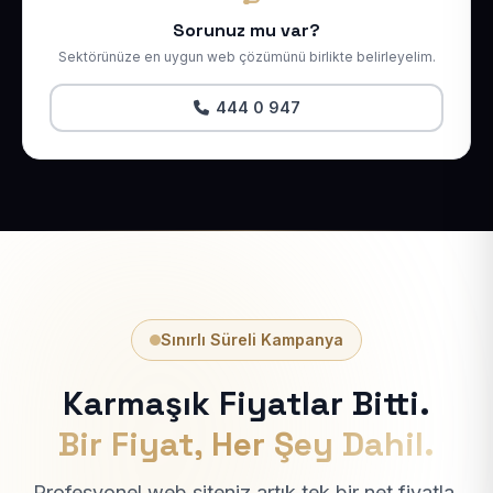
Sorunuz mu var?
Sektörünüze en uygun web çözümünü birlikte belirleyelim.
444 0 947
Sınırlı Süreli Kampanya
Karmaşık Fiyatlar Bitti.
Bir Fiyat, Her Şey Dahil.
Profesyonel web siteniz artık tek bir net fiyatla.