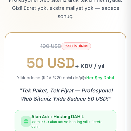
Gizli ücret yok, ekstra maliyet yok — sadece
sonuç.
100 USD
%50 İNDİRİM
50 USD
+ KDV / yıl
Yıllık ödeme (KDV %20 dahil değil)
Her Şey Dahil
"Tek Paket, Tek Fiyat — Profesyonel
Web Siteniz Yılda Sadece 50 USD!"
Alan Adı + Hosting DAHİL
.com.tr / .tr alan adı ve hosting yıllık ücrete
dahil!