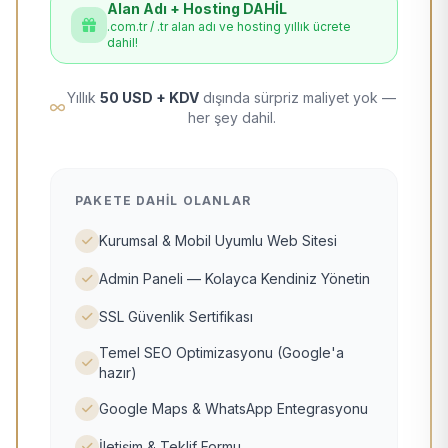
Alan Adı + Hosting DAHİL
.com.tr / .tr alan adı ve hosting yıllık ücrete
dahil!
Yıllık
50 USD + KDV
dışında sürpriz maliyet yok —
her şey dahil.
PAKETE DAHIL OLANLAR
Kurumsal & Mobil Uyumlu Web Sitesi
Admin Paneli — Kolayca Kendiniz Yönetin
SSL Güvenlik Sertifikası
Temel SEO Optimizasyonu (Google'a
hazır)
Google Maps & WhatsApp Entegrasyonu
İletişim & Teklif Formu