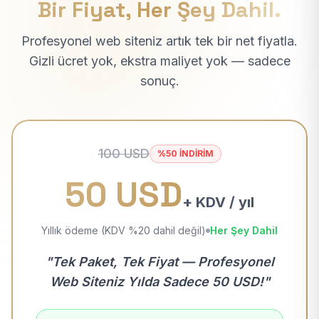
Bir Fiyat, Her Şey Dahil.
Profesyonel web siteniz artık tek bir net fiyatla.
Gizli ücret yok, ekstra maliyet yok — sadece
sonuç.
100 USD
%50 İNDİRİM
50 USD
+ KDV / yıl
Yıllık ödeme (KDV %20 dahil değil)
Her Şey Dahil
"Tek Paket, Tek Fiyat — Profesyonel
Web Siteniz Yılda Sadece 50 USD!"