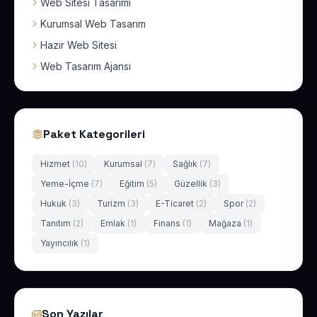
Web Sitesi Tasarımı
Kurumsal Web Tasarım
Hazır Web Sitesi
Web Tasarım Ajansı
Paket Kategorileri
Hizmet
(10)
Kurumsal
(7)
Sağlık
(7)
Yeme-İçme
(7)
Eğitim
(5)
Güzellik
(3)
Hukuk
(3)
Turizm
(3)
E-Ticaret
(2)
Spor
(2)
Tanıtım
(2)
Emlak
(1)
Finans
(1)
Mağaza
(1)
Yayıncılık
(1)
Son Yazılar