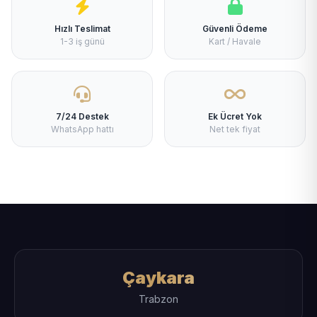
Hızlı Teslimat
Güvenli Ödeme
1-3 iş günü
Kart / Havale
7/24 Destek
Ek Ücret Yok
WhatsApp hattı
Net tek fiyat
Çaykara
Trabzon