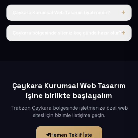
Çaykara Kurumsal Web Tasarım fiyatı nedir?
Tek fiyat uygulanır: yıllık 50 USD + KDV. Bu bedele alan
adı, hosting, SSL ve temel SEO da dahildir.
Çaykara bölgesinde siteniz kaç günde hazır olur?
İçerikleriniz elimize geçtikten sonra siteniz 1-3 iş günü
içerisinde yayına alınır.
Çaykara Kurumsal Web Tasarım
işine birlikte başlayalım
Trabzon Çaykara bölgesinde işletmenize özel web
sitesi için bizimle iletişime geçin.
Hemen Teklif İste