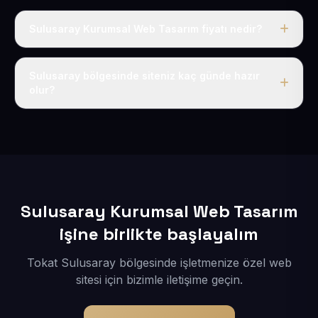
Sulusaray Kurumsal Web Tasarım fiyatı nedir?
Tek fiyat uygulanır: yıllık 50 USD + KDV. Bu bedele alan
adı, hosting, SSL ve temel SEO da dahildir.
Sulusaray bölgesinde siteniz kaç günde hazır
olur?
İçerikleriniz elimize geçtikten sonra siteniz 1-3 iş günü
içerisinde yayına alınır.
Sulusaray Kurumsal Web Tasarım
işine birlikte başlayalım
Tokat Sulusaray bölgesinde işletmenize özel web
sitesi için bizimle iletişime geçin.