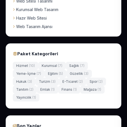
Web Sitesi Tasarımı
Kurumsal Web Tasarım
Hazır Web Sitesi
Web Tasarım Ajansı
Paket Kategorileri
Hizmet
(10)
Kurumsal
(7)
Sağlık
(7)
Yeme-İçme
(7)
Eğitim
(5)
Güzellik
(3)
Hukuk
(3)
Turizm
(3)
E-Ticaret
(2)
Spor
(2)
Tanıtım
(2)
Emlak
(1)
Finans
(1)
Mağaza
(1)
Yayıncılık
(1)
Son Yazılar