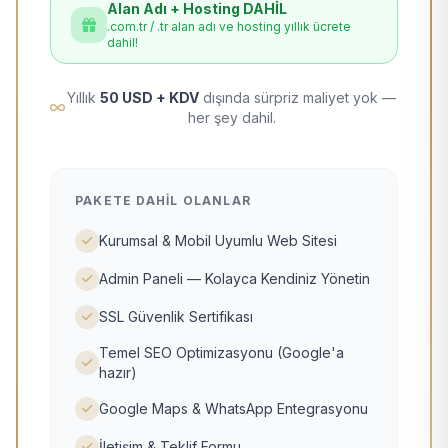
Alan Adı + Hosting DAHİL
.com.tr / .tr alan adı ve hosting yıllık ücrete
dahil!
Yıllık
50 USD + KDV
dışında sürpriz maliyet yok —
her şey dahil.
PAKETE DAHIL OLANLAR
Kurumsal & Mobil Uyumlu Web Sitesi
Admin Paneli — Kolayca Kendiniz Yönetin
SSL Güvenlik Sertifikası
Temel SEO Optimizasyonu (Google'a
hazır)
Google Maps & WhatsApp Entegrasyonu
İletişim & Teklif Formu