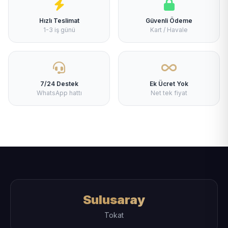
Hızlı Teslimat
Güvenli Ödeme
1-3 iş günü
Kart / Havale
7/24 Destek
Ek Ücret Yok
WhatsApp hattı
Net tek fiyat
Sulusaray
Tokat