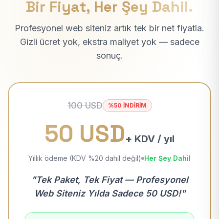
Bir Fiyat, Her Şey Dahil.
Profesyonel web siteniz artık tek bir net fiyatla.
Gizli ücret yok, ekstra maliyet yok — sadece
sonuç.
100 USD
%50 İNDİRİM
50 USD
+ KDV / yıl
Yıllık ödeme (KDV %20 dahil değil)
Her Şey Dahil
"Tek Paket, Tek Fiyat — Profesyonel
Web Siteniz Yılda Sadece 50 USD!"