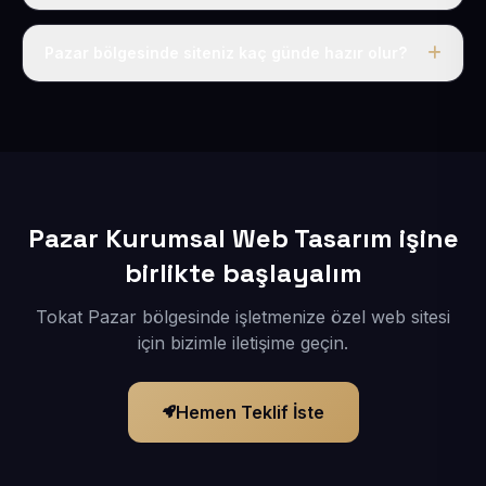
Tek fiyat uygulanır: yıllık 50 USD + KDV. Bu bedele alan
adı, hosting, SSL ve temel SEO da dahildir.
Pazar bölgesinde siteniz kaç günde hazır olur?
İçerikleriniz elimize geçtikten sonra siteniz 1-3 iş günü
içerisinde yayına alınır.
Pazar Kurumsal Web Tasarım işine
birlikte başlayalım
Tokat Pazar bölgesinde işletmenize özel web sitesi
için bizimle iletişime geçin.
Hemen Teklif İste