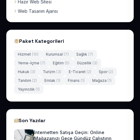
Hazır Web Sitesi
Web Tasarım Ajansı
Paket Kategorileri
Hizmet
(10)
Kurumsal
(7)
Sağlık
(7)
Yeme-İçme
(7)
Eğitim
(5)
Güzellik
(3)
Hukuk
(3)
Turizm
(3)
E-Ticaret
(2)
Spor
(2)
Tanıtım
(2)
Emlak
(1)
Finans
(1)
Mağaza
(1)
Yayıncılık
(1)
Son Yazılar
İnternetten Satışa Geçin: Online
Mağazanızı Gece Gündüz Çalıştırın