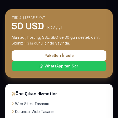
TEK & ŞEFFAF FIYAT
50 USD
+ KDV / yıl
Alan adı, hosting, SSL, SEO ve 30 gün destek dahil.
Siteniz 1-3 iş günü içinde yayında.
Paketleri İncele
WhatsApp'tan Sor
Öne Çıkan Hizmetler
Web Sitesi Tasarımı
Kurumsal Web Tasarım