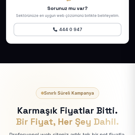
Sorunuz mu var?
Sektörünüze en uygun web çözümünü birlikte belirleyelim.
444 0 947
Sınırlı Süreli Kampanya
Karmaşık Fiyatlar Bitti.
Bir Fiyat, Her Şey Dahil.
Profesyonel web siteniz artık tek bir net fiyatla.