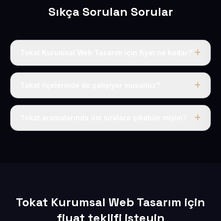
Sıkça Sorulan Sorular
Tokat Kurumsal Web Tasarım için fiyat ne kadar?
Tokat dahil Türkiye’nin her yerinde geçerli yıllık tek
fiyatımız 50 USD + KDV’dir. Alan adı, hosting, SSL ve
Tokat ilçelerinde de çalışıyor musunuz?
temel SEO bu fiyatın içindedir.
Elbette; Tokat iline bağlı bütün ilçelere uzaktan ve
eksiksiz şekilde hizmet sunuyoruz.
Tokat aramalarında üst sıralara çıkabilir miyim?
Sitenizi Tokat odaklı yerel SEO ve AEO içerikleriyle
kuruyoruz; böylece bölgesel aramalarda daha kolay
bulunur hale gelirsiniz.
Tokat Kurumsal Web Tasarım için
fiyat teklifi isteyin