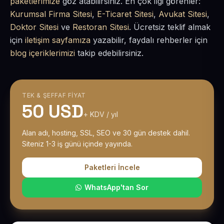
paketlerimize
göz atabilirsiniz. En çok ilgi görenler:
Kurumsal Firma Sitesi
,
E-Ticaret Sitesi
,
Avukat Sitesi
,
Doktor Sitesi
ve
Restoran Sitesi
. Ücretsiz teklif almak
için
iletişim sayfamıza
yazabilir, faydalı rehberler için
blog içeriklerimizi
takip edebilirsiniz.
TEK & ŞEFFAF FIYAT
50 USD
+ KDV / yıl
Alan adı, hosting, SSL, SEO ve 30 gün destek dahil.
Siteniz 1-3 iş günü içinde yayında.
Paketleri İncele
WhatsApp'tan Sor