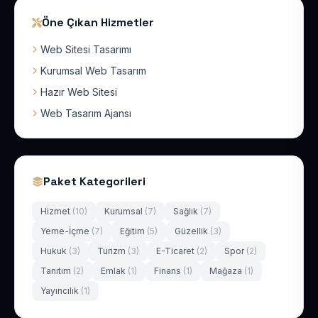
Öne Çıkan Hizmetler
Web Sitesi Tasarımı
Kurumsal Web Tasarım
Hazır Web Sitesi
Web Tasarım Ajansı
Paket Kategorileri
Hizmet
(10)
Kurumsal
(7)
Sağlık
(7)
Yeme-İçme
(7)
Eğitim
(5)
Güzellik
(3)
Hukuk
(3)
Turizm
(3)
E-Ticaret
(2)
Spor
(2)
Tanıtım
(2)
Emlak
(1)
Finans
(1)
Mağaza
(1)
Yayıncılık
(1)