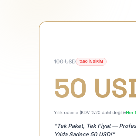
100 USD
%50 İNDİRİM
50 US
Yıllık ödeme (KDV %20 dahil değil)
Her 
"Tek Paket, Tek Fiyat — Profe
Yılda Sadece 50 USD!"