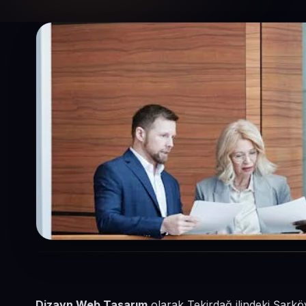
Dizayn Web Tasarım
olarak Tekirdağ ilindeki Şarkö