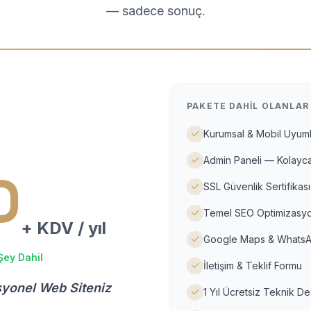
— sadece sonuç.
PAKETE DAHIL OLANLAR
Kurumsal & Mobil Uyuml
Admin Paneli — Kolayca
D
SSL Güvenlik Sertifikası
Temel SEO Optimizasyo
+ KDV / yıl
Google Maps & WhatsA
Şey Dahil
İletişim & Teklif Formu
syonel Web Siteniz
1 Yıl Ücretsiz Teknik D