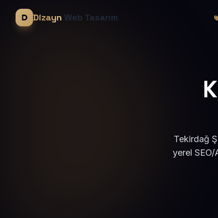
Dizayn
Web Tasarım
K
Tekirdağ Ş
yerel SEO/