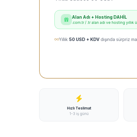
Alan Adı + Hosting DAHİL
.com.tr / .tr alan adı ve hosting yıllık 
Yıllık
50 USD + KDV
dışında sürpriz ma
Hızlı Teslimat
1-3 iş günü