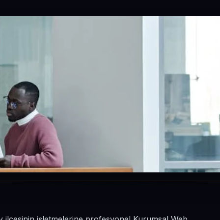
y ilçesinin işletmelerine profesyonel Kurumsal Web