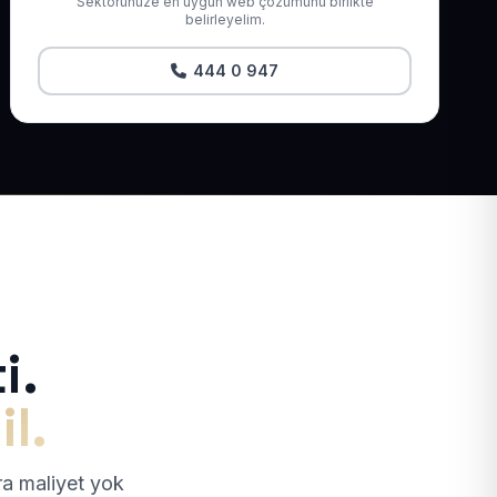
Sektörünüze en uygun web çözümünü birlikte
belirleyelim.
444 0 947
i.
il.
tra maliyet yok