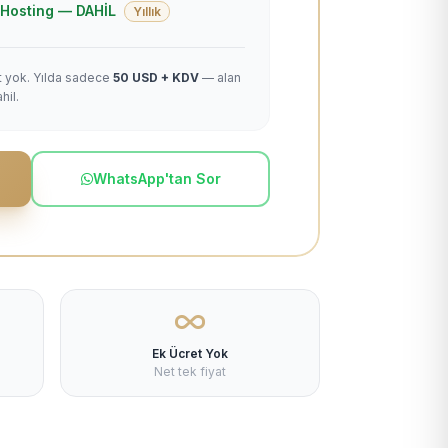
 + Hosting — DAHİL
Yıllık
et yok. Yılda sadece
50 USD + KDV
— alan
hil.
WhatsApp'tan Sor
Ek Ücret Yok
Net tek fiyat