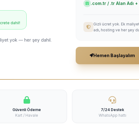
.com.tr / .tr Alan Adı
ücrete dahil!
Gizli ücret yok. Ek maliy
adı, hosting ve her şey da
liyet yok — her şey dahil.
Hemen Başlayalım
Güvenli Ödeme
7/24 Destek
Kart / Havale
WhatsApp hattı