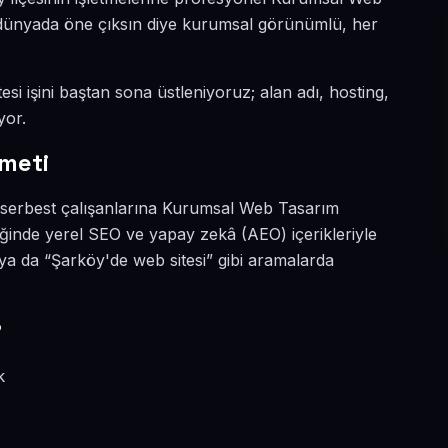
al dünyada öne çıksın diye kurumsal görünümlü, her
esi işini baştan sona üstleniyoruz; alan adı, hosting,
yor.
meti
e serbest çalışanlarına Kurumsal Web Tasarım
ğinde yerel SEO ve yapay zekâ (AEO) içerikleriyle
a da “Şarköy'de web sitesi” gibi aramalarda
?
k