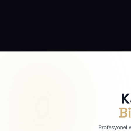
K
Bi
Profesyonel we