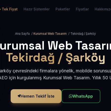
Tek Fiyat
Hazır Sistemler
Paketler
Fiyatlar
Hakkımız
Ana Sayfa
/
Kurumsal Web Tasarım
/
Tekirdağ / Şarköy
urumsal Web Tasar
Tekirdağ / Şarköy
arköy çevresindeki firmalara yönelik, mobilde sorunsuz
AEO için kurgulanmış Kurumsal Web Tasarım. Yıllık 50
Hemen Teklif İste
WhatsApp