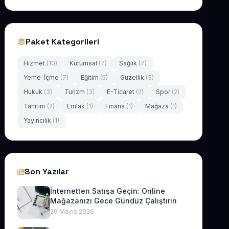
Paket Kategorileri
Hizmet
(10)
Kurumsal
(7)
Sağlık
(7)
Yeme-İçme
(7)
Eğitim
(5)
Güzellik
(3)
Hukuk
(3)
Turizm
(3)
E-Ticaret
(2)
Spor
(2)
Tanıtım
(2)
Emlak
(1)
Finans
(1)
Mağaza
(1)
Yayıncılık
(1)
Son Yazılar
İnternetten Satışa Geçin: Online
Mağazanızı Gece Gündüz Çalıştırın
29 Mayıs 2026