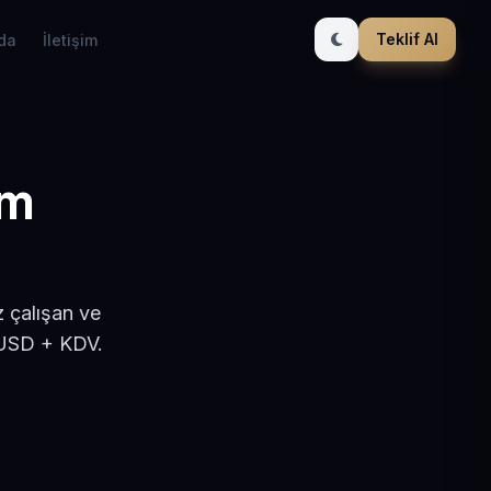
Teklif Al
da
İletişim
ım
 çalışan ve
 USD + KDV.