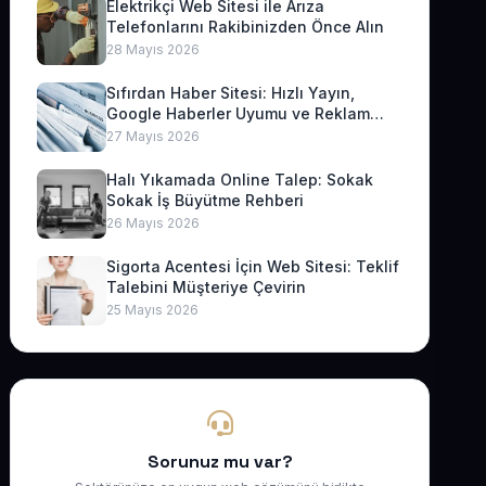
Elektrikçi Web Sitesi ile Arıza
Telefonlarını Rakibinizden Önce Alın
28 Mayıs 2026
Sıfırdan Haber Sitesi: Hızlı Yayın,
Google Haberler Uyumu ve Reklam
Geliri
27 Mayıs 2026
Halı Yıkamada Online Talep: Sokak
Sokak İş Büyütme Rehberi
26 Mayıs 2026
Sigorta Acentesi İçin Web Sitesi: Teklif
Talebini Müşteriye Çevirin
25 Mayıs 2026
Sorunuz mu var?