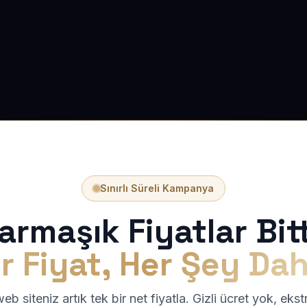
Sınırlı Süreli Kampanya
armaşık Fiyatlar Bitt
r Fiyat, Her Şey Dah
b siteniz artık tek bir net fiyatla. Gizli ücret yok, eks