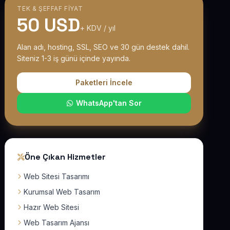
TEK & ŞEFFAF FIYAT
50 USD
+ KDV / yıl
Alan adı, hosting, SSL, SEO ve 30 gün destek dahil.
Siteniz 1-3 iş günü içinde yayında.
Paketleri İncele
WhatsApp'tan Sor
Öne Çıkan Hizmetler
Web Sitesi Tasarımı
Kurumsal Web Tasarım
Hazır Web Sitesi
Web Tasarım Ajansı