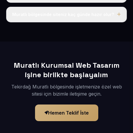
Tek fiyat uygulanır: yıllık 50 USD + KDV. Bu bedele alan
adı, hosting, SSL ve temel SEO da dahildir.
Muratlı bölgesinde siteniz kaç günde hazır olur?
İçerikleriniz elimize geçtikten sonra siteniz 1-3 iş günü
içerisinde yayına alınır.
Muratlı Kurumsal Web Tasarım
işine birlikte başlayalım
Tekirdağ Muratlı bölgesinde işletmenize özel web
sitesi için bizimle iletişime geçin.
Hemen Teklif İste