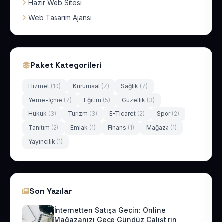
Hazır Web Sitesi
Web Tasarım Ajansı
Paket Kategorileri
Hizmet
(10)
Kurumsal
(7)
Sağlık
(7)
Yeme-İçme
(7)
Eğitim
(5)
Güzellik
(3)
Hukuk
(3)
Turizm
(3)
E-Ticaret
(2)
Spor
(2)
Tanıtım
(2)
Emlak
(1)
Finans
(1)
Mağaza
(1)
Yayıncılık
(1)
Son Yazılar
İnternetten Satışa Geçin: Online
Mağazanızı Gece Gündüz Çalıştırın