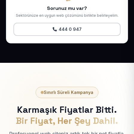
Sorunuz mu var?
Sektörünüze en uygun web çözümünü birlikte belirleyelim.
444 0 947
Sınırlı Süreli Kampanya
Karmaşık Fiyatlar Bitti.
Bir Fiyat, Her Şey Dahil.
Profesyonel web siteniz artık tek bir net fiyatla.