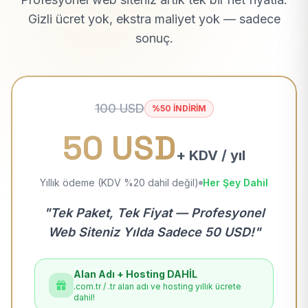
Gizli ücret yok, ekstra maliyet yok — sadece
sonuç.
100 USD
%50 İNDİRİM
50 USD
+ KDV / yıl
Yıllık ödeme (KDV %20 dahil değil)
Her Şey Dahil
"Tek Paket, Tek Fiyat — Profesyonel
Web Siteniz Yılda Sadece 50 USD!"
Alan Adı + Hosting DAHİL
.com.tr / .tr alan adı ve hosting yıllık ücrete
dahil!