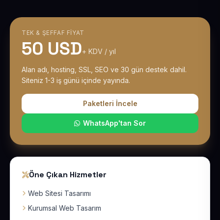
TEK & ŞEFFAF FIYAT
50 USD
+ KDV / yıl
Alan adı, hosting, SSL, SEO ve 30 gün destek dahil.
Siteniz 1-3 iş günü içinde yayında.
Paketleri İncele
WhatsApp'tan Sor
Öne Çıkan Hizmetler
Web Sitesi Tasarımı
Kurumsal Web Tasarım