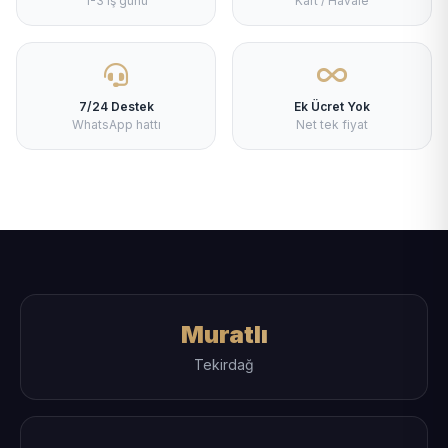
1-3 iş günü
Kart / Havale
7/24 Destek
Ek Ücret Yok
WhatsApp hattı
Net tek fiyat
Muratlı
Tekirdağ