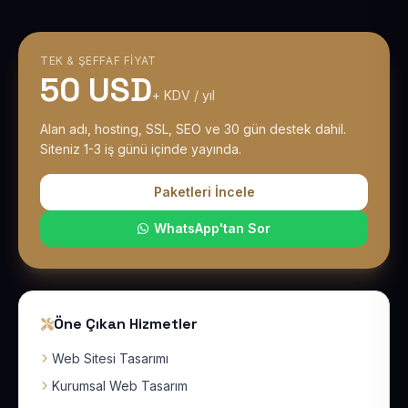
TEK & ŞEFFAF FIYAT
50 USD
+ KDV / yıl
Alan adı, hosting, SSL, SEO ve 30 gün destek dahil.
Siteniz 1-3 iş günü içinde yayında.
Paketleri İncele
WhatsApp'tan Sor
Öne Çıkan Hizmetler
Web Sitesi Tasarımı
Kurumsal Web Tasarım