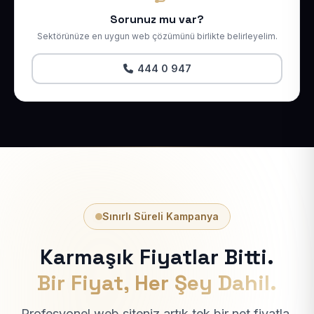
Sorunuz mu var?
Sektörünüze en uygun web çözümünü birlikte belirleyelim.
444 0 947
Sınırlı Süreli Kampanya
Karmaşık Fiyatlar Bitti.
Bir Fiyat, Her Şey Dahil.
Profesyonel web siteniz artık tek bir net fiyatla.