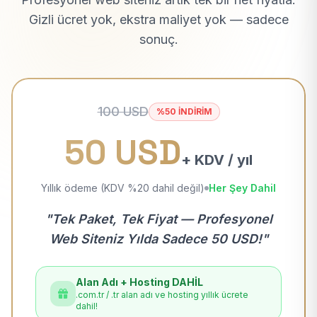
Gizli ücret yok, ekstra maliyet yok — sadece
sonuç.
100 USD
%50 İNDİRİM
50 USD
+ KDV / yıl
Yıllık ödeme (KDV %20 dahil değil)
Her Şey Dahil
"Tek Paket, Tek Fiyat — Profesyonel
Web Siteniz Yılda Sadece 50 USD!"
Alan Adı + Hosting DAHİL
.com.tr / .tr alan adı ve hosting yıllık ücrete
dahil!