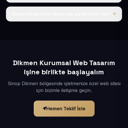
Tek fiyat uygulanır: yıllık 50 USD + KDV. Bu bedele alan
adı, hosting, SSL ve temel SEO da dahildir.
Dikmen bölgesinde siteniz kaç günde hazır olur?
İçerikleriniz elimize geçtikten sonra siteniz 1-3 iş günü
içerisinde yayına alınır.
Dikmen Kurumsal Web Tasarım
işine birlikte başlayalım
Sinop Dikmen bölgesinde işletmenize özel web sitesi
için bizimle iletişime geçin.
Hemen Teklif İste