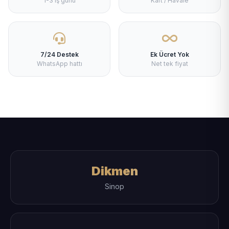
1-3 iş günü
Kart / Havale
7/24 Destek
Ek Ücret Yok
WhatsApp hattı
Net tek fiyat
Dikmen
Sinop