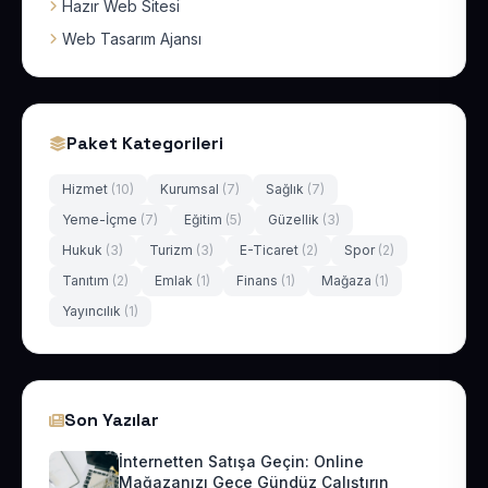
Hazır Web Sitesi
Web Tasarım Ajansı
Paket Kategorileri
Hizmet
(10)
Kurumsal
(7)
Sağlık
(7)
Yeme-İçme
(7)
Eğitim
(5)
Güzellik
(3)
Hukuk
(3)
Turizm
(3)
E-Ticaret
(2)
Spor
(2)
Tanıtım
(2)
Emlak
(1)
Finans
(1)
Mağaza
(1)
Yayıncılık
(1)
Son Yazılar
İnternetten Satışa Geçin: Online
Mağazanızı Gece Gündüz Çalıştırın