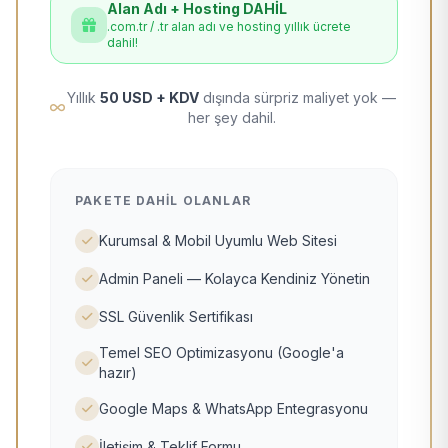
Alan Adı + Hosting DAHİL
.com.tr / .tr alan adı ve hosting yıllık ücrete
dahil!
Yıllık
50 USD + KDV
dışında sürpriz maliyet yok —
her şey dahil.
PAKETE DAHIL OLANLAR
Kurumsal & Mobil Uyumlu Web Sitesi
Admin Paneli — Kolayca Kendiniz Yönetin
SSL Güvenlik Sertifikası
Temel SEO Optimizasyonu (Google'a
hazır)
Google Maps & WhatsApp Entegrasyonu
İletişim & Teklif Formu