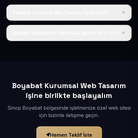
Boyabat Kurumsal Web Tasarım fiyatı nedir?
Tek fiyat uygulanır: yıllık 50 USD + KDV. Bu bedele alan
adı, hosting, SSL ve temel SEO da dahildir.
Boyabat bölgesinde siteniz kaç günde hazır olur?
İçerikleriniz elimize geçtikten sonra siteniz 1-3 iş günü
içerisinde yayına alınır.
Boyabat Kurumsal Web Tasarım
işine birlikte başlayalım
Sinop Boyabat bölgesinde işletmenize özel web sitesi
için bizimle iletişime geçin.
Hemen Teklif İste