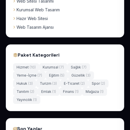
Web Sitesi Tasarımı
Kurumsal Web Tasarım
Hazır Web Sitesi
Web Tasarım Ajansı
Paket Kategorileri
Hizmet
(10)
Kurumsal
(7)
Sağlık
(7)
Yeme-İçme
(7)
Eğitim
(5)
Güzellik
(3)
Hukuk
(3)
Turizm
(3)
E-Ticaret
(2)
Spor
(2)
Tanıtım
(2)
Emlak
(1)
Finans
(1)
Mağaza
(1)
Yayıncılık
(1)
Son Yazılar