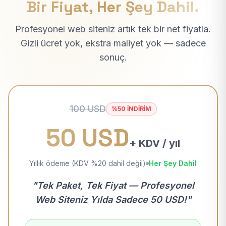
Bir Fiyat, Her Şey Dahil.
Profesyonel web siteniz artık tek bir net fiyatla.
Gizli ücret yok, ekstra maliyet yok — sadece
sonuç.
100 USD
%50 İNDİRİM
50 USD
+ KDV / yıl
Yıllık ödeme (KDV %20 dahil değil)
Her Şey Dahil
"Tek Paket, Tek Fiyat — Profesyonel
Web Siteniz Yılda Sadece 50 USD!"