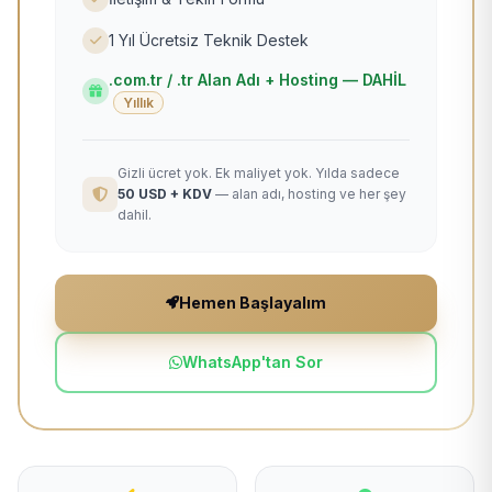
1 Yıl Ücretsiz Teknik Destek
.com.tr / .tr Alan Adı + Hosting — DAHİL
Yıllık
Gizli ücret yok. Ek maliyet yok. Yılda sadece
50 USD + KDV
— alan adı, hosting ve her şey
dahil.
Hemen Başlayalım
WhatsApp'tan Sor