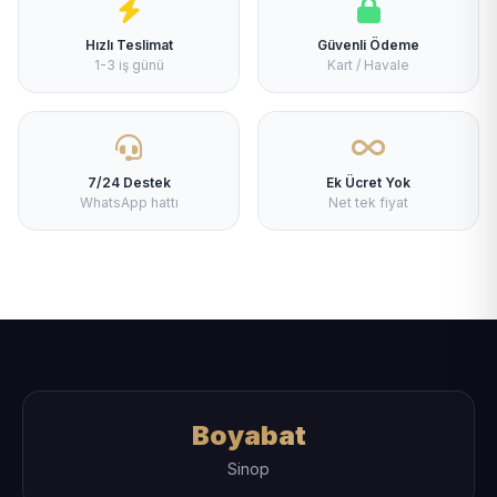
Hızlı Teslimat
Güvenli Ödeme
1-3 iş günü
Kart / Havale
7/24 Destek
Ek Ücret Yok
WhatsApp hattı
Net tek fiyat
Boyabat
Sinop