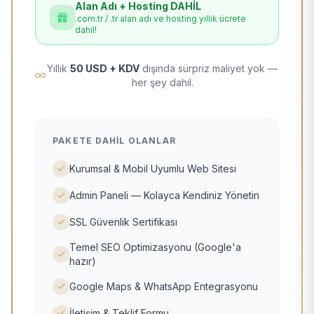
Alan Adı + Hosting DAHİL
.com.tr / .tr alan adı ve hosting yıllık ücrete
dahil!
Yıllık
50 USD + KDV
dışında sürpriz maliyet yok —
her şey dahil.
PAKETE DAHIL OLANLAR
Kurumsal & Mobil Uyumlu Web Sitesi
Admin Paneli — Kolayca Kendiniz Yönetin
SSL Güvenlik Sertifikası
Temel SEO Optimizasyonu (Google'a
hazır)
Google Maps & WhatsApp Entegrasyonu
İletişim & Teklif Formu