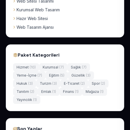
Web Sitesi Tasarımı
Kurumsal Web Tasarım
Hazır Web Sitesi
Web Tasarım Ajansı
Paket Kategorileri
Hizmet
(10)
Kurumsal
(7)
Sağlık
(7)
Yeme-İçme
(7)
Eğitim
(5)
Güzellik
(3)
Hukuk
(3)
Turizm
(3)
E-Ticaret
(2)
Spor
(2)
Tanıtım
(2)
Emlak
(1)
Finans
(1)
Mağaza
(1)
Yayıncılık
(1)
Son Yazılar