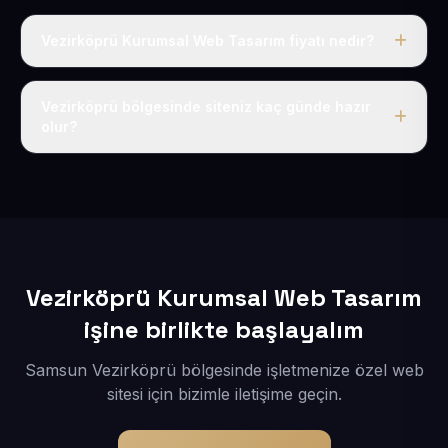
Vezirköprü Kurumsal Web Tasarım fiyatı nedir?
Tek fiyat uygulanır: yıllık 50 USD + KDV. Bu bedele alan
adı, hosting, SSL ve temel SEO da dahildir.
Vezirköprü bölgesinde siteniz kaç günde hazır
olur?
İçerikleriniz elimize geçtikten sonra siteniz 1-3 iş günü
içerisinde yayına alınır.
Vezirköprü Kurumsal Web Tasarım
işine birlikte başlayalım
Samsun Vezirköprü bölgesinde işletmenize özel web
sitesi için bizimle iletişime geçin.