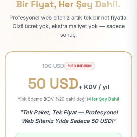
Bir Fiyat, Her Şey Dahil.
Profesyonel web siteniz artık tek bir net fiyatla.
Gizli ücret yok, ekstra maliyet yok — sadece
sonuç.
100 USD
%50 İNDİRİM
50 USD
+ KDV / yıl
Yıllık ödeme (KDV %20 dahil değil)
Her Şey Dahil
"Tek Paket, Tek Fiyat — Profesyonel
Web Siteniz Yılda Sadece 50 USD!"