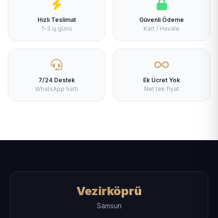
Hızlı Teslimat
Güvenli Ödeme
1-3 iş günü
Kart / Havale
7/24 Destek
Ek Ücret Yok
WhatsApp hattı
Net tek fiyat
Vezirköprü
Samsun