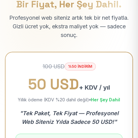
Bir Fiyat, Her Şey Dahil.
Profesyonel web siteniz artık tek bir net fiyatla.
Gizli ücret yok, ekstra maliyet yok — sadece
sonuç.
100 USD
%50 İNDİRİM
50 USD
+ KDV / yıl
Yıllık ödeme (KDV %20 dahil değil)
Her Şey Dahil
"Tek Paket, Tek Fiyat — Profesyonel
Web Siteniz Yılda Sadece 50 USD!"