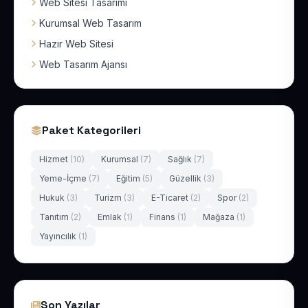
Web Sitesi Tasarımı
Kurumsal Web Tasarım
Hazır Web Sitesi
Web Tasarım Ajansı
Paket Kategorileri
Hizmet
(10)
Kurumsal
(7)
Sağlık
(7)
Yeme-İçme
(7)
Eğitim
(5)
Güzellik
(3)
Hukuk
(3)
Turizm
(3)
E-Ticaret
(2)
Spor
(2)
Tanıtım
(2)
Emlak
(1)
Finans
(1)
Mağaza
(1)
Yayıncılık
(1)
Son Yazılar