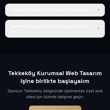
Tekkeköy Kurumsal Web Tasarım fiyatı nedir?
Tek fiyat uygulanır: yıllık 50 USD + KDV. Bu bedele alan
adı, hosting, SSL ve temel SEO da dahildir.
Tekkeköy bölgesinde siteniz kaç günde hazır
olur?
İçerikleriniz elimize geçtikten sonra siteniz 1-3 iş günü
içerisinde yayına alınır.
Tekkeköy Kurumsal Web Tasarım
işine birlikte başlayalım
Samsun Tekkeköy bölgesinde işletmenize özel web
sitesi için bizimle iletişime geçin.