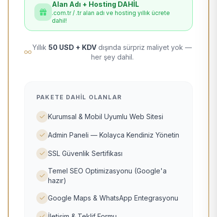
Alan Adı + Hosting DAHİL
.com.tr / .tr alan adı ve hosting yıllık ücrete
dahil!
Yıllık
50 USD + KDV
dışında sürpriz maliyet yok —
her şey dahil.
PAKETE DAHIL OLANLAR
Kurumsal & Mobil Uyumlu Web Sitesi
Admin Paneli — Kolayca Kendiniz Yönetin
SSL Güvenlik Sertifikası
Temel SEO Optimizasyonu (Google'a
hazır)
Google Maps & WhatsApp Entegrasyonu
İletişim & Teklif Formu