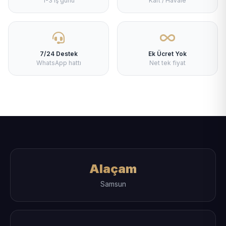
1-3 iş günü
Kart / Havale
7/24 Destek
Ek Ücret Yok
WhatsApp hattı
Net tek fiyat
Alaçam
Samsun