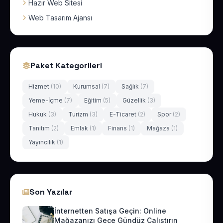
Hazır Web Sitesi
Web Tasarım Ajansı
Paket Kategorileri
Hizmet
(10)
Kurumsal
(7)
Sağlık
(7)
Yeme-İçme
(7)
Eğitim
(5)
Güzellik
(3)
Hukuk
(3)
Turizm
(3)
E-Ticaret
(2)
Spor
(2)
Tanıtım
(2)
Emlak
(1)
Finans
(1)
Mağaza
(1)
Yayıncılık
(1)
Son Yazılar
İnternetten Satışa Geçin: Online
Mağazanızı Gece Gündüz Çalıştırın