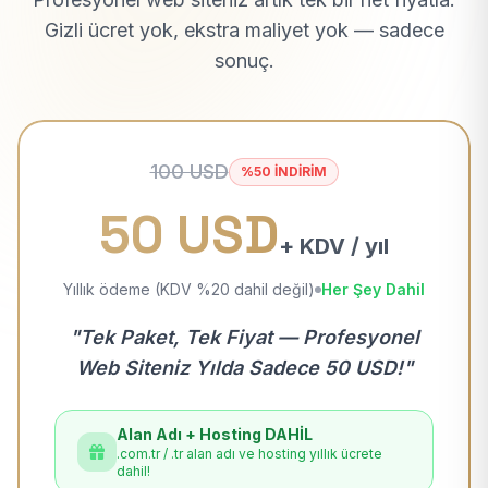
Gizli ücret yok, ekstra maliyet yok — sadece
sonuç.
100 USD
%50 İNDİRİM
50 USD
+ KDV / yıl
Yıllık ödeme (KDV %20 dahil değil)
Her Şey Dahil
"Tek Paket, Tek Fiyat — Profesyonel
Web Siteniz Yılda Sadece 50 USD!"
Alan Adı + Hosting DAHİL
.com.tr / .tr alan adı ve hosting yıllık ücrete
dahil!