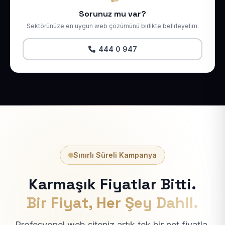
Sorunuz mu var?
Sektörünüze en uygun web çözümünü birlikte belirleyelim.
444 0 947
Sınırlı Süreli Kampanya
Karmaşık Fiyatlar Bitti.
Bir Fiyat, Her Şey Dahil.
Profesyonel web siteniz artık tek bir net fiyatla.