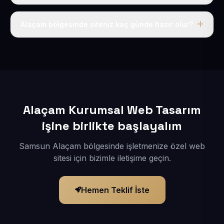
Tek fiyat uygulanır: yıllık 50 USD + KDV. Bu bedele alan
adı, hosting, SSL ve temel SEO da dahildir.
Alaçam bölgesinde siteniz kaç günde hazır olur?
İçerikleriniz elimize geçtikten sonra siteniz 1-3 iş günü
içerisinde yayına alınır.
Alaçam Kurumsal Web Tasarım
işine birlikte başlayalım
Samsun Alaçam bölgesinde işletmenize özel web
sitesi için bizimle iletişime geçin.
Hemen Teklif İste