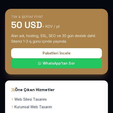
TEK & ŞEFFAF FIYAT
50 USD
+ KDV / yıl
Alan adı, hosting, SSL, SEO ve 30 gün destek dahil.
Siteniz 1-3 iş günü içinde yayında.
Paketleri İncele
WhatsApp'tan Sor
Öne Çıkan Hizmetler
Web Sitesi Tasarımı
Kurumsal Web Tasarım