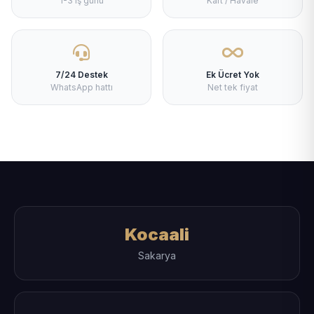
1-3 iş günü
Kart / Havale
7/24 Destek
Ek Ücret Yok
WhatsApp hattı
Net tek fiyat
Kocaali
Sakarya