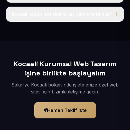
Tek fiyat uygulanır: yıllık 50 USD + KDV. Bu bedele alan
adı, hosting, SSL ve temel SEO da dahildir.
Kocaali bölgesinde siteniz kaç günde hazır olur?
İçerikleriniz elimize geçtikten sonra siteniz 1-3 iş günü
içerisinde yayına alınır.
Kocaali Kurumsal Web Tasarım
işine birlikte başlayalım
Sakarya Kocaali bölgesinde işletmenize özel web
sitesi için bizimle iletişime geçin.
Hemen Teklif İste