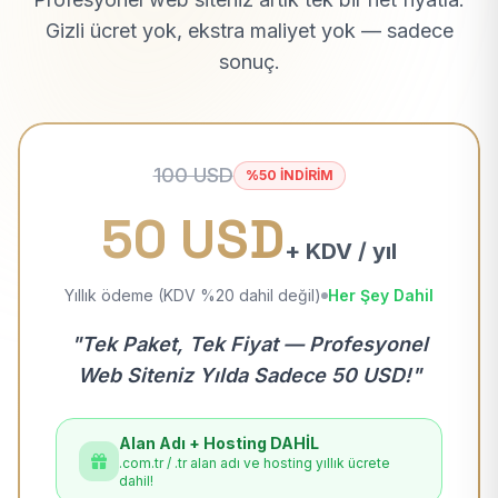
Gizli ücret yok, ekstra maliyet yok — sadece
sonuç.
100 USD
%50 İNDİRİM
50 USD
+ KDV / yıl
Yıllık ödeme (KDV %20 dahil değil)
Her Şey Dahil
"Tek Paket, Tek Fiyat — Profesyonel
Web Siteniz Yılda Sadece 50 USD!"
Alan Adı + Hosting DAHİL
.com.tr / .tr alan adı ve hosting yıllık ücrete
dahil!