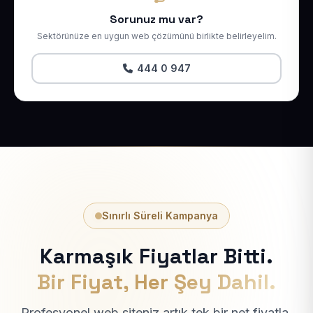
Sorunuz mu var?
Sektörünüze en uygun web çözümünü birlikte belirleyelim.
444 0 947
Sınırlı Süreli Kampanya
Karmaşık Fiyatlar Bitti.
Bir Fiyat, Her Şey Dahil.
Profesyonel web siteniz artık tek bir net fiyatla.