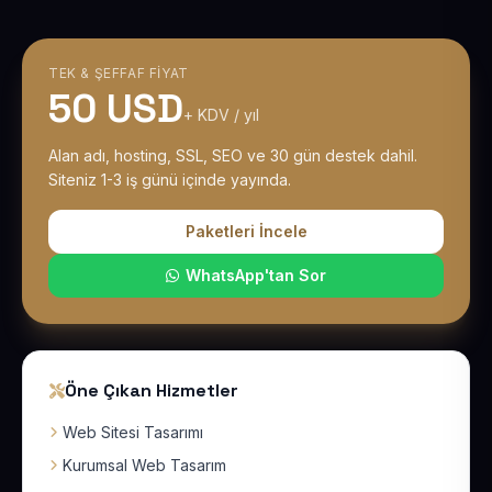
TEK & ŞEFFAF FIYAT
50 USD
+ KDV / yıl
Alan adı, hosting, SSL, SEO ve 30 gün destek dahil.
Siteniz 1-3 iş günü içinde yayında.
Paketleri İncele
WhatsApp'tan Sor
Öne Çıkan Hizmetler
Web Sitesi Tasarımı
Kurumsal Web Tasarım