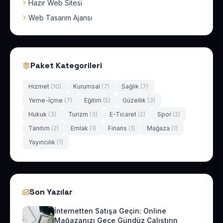
Hazır Web Sitesi
Web Tasarım Ajansı
Paket Kategorileri
Hizmet
(10)
Kurumsal
(7)
Sağlık
(7)
Yeme-İçme
(7)
Eğitim
(5)
Güzellik
(3)
Hukuk
(3)
Turizm
(3)
E-Ticaret
(2)
Spor
(2)
Tanıtım
(2)
Emlak
(1)
Finans
(1)
Mağaza
(1)
Yayıncılık
(1)
Son Yazılar
İnternetten Satışa Geçin: Online
Mağazanızı Gece Gündüz Çalıştırın