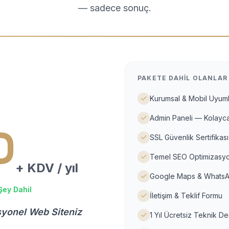
— sadece sonuç.
PAKETE DAHIL OLANLAR
Kurumsal & Mobil Uyuml
Admin Paneli — Kolayca
D
SSL Güvenlik Sertifikası
Temel SEO Optimizasyo
+ KDV / yıl
Google Maps & WhatsA
Şey Dahil
İletişim & Teklif Formu
syonel Web Siteniz
1 Yıl Ücretsiz Teknik D