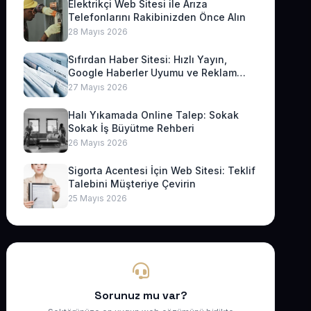
Elektrikçi Web Sitesi ile Arıza
Telefonlarını Rakibinizden Önce Alın
28 Mayıs 2026
Sıfırdan Haber Sitesi: Hızlı Yayın,
Google Haberler Uyumu ve Reklam
Geliri
27 Mayıs 2026
Halı Yıkamada Online Talep: Sokak
Sokak İş Büyütme Rehberi
26 Mayıs 2026
Sigorta Acentesi İçin Web Sitesi: Teklif
Talebini Müşteriye Çevirin
25 Mayıs 2026
Sorunuz mu var?