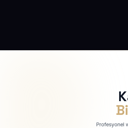
K
Bi
Profesyonel we