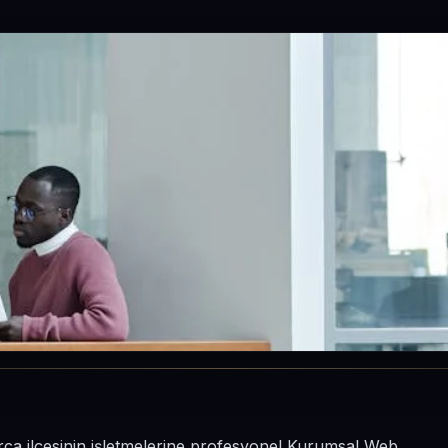
rca ilçesinin işletmelerine profesyonel Kurumsal Web