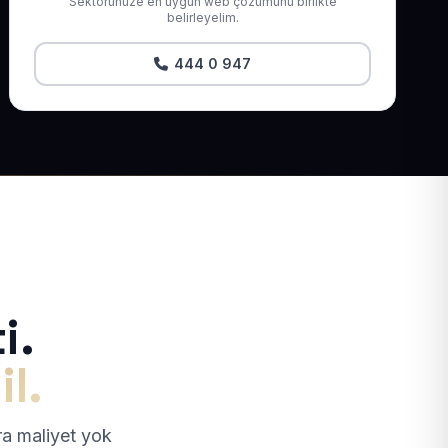
Sektörünüze en uygun web çözümünü birlikte
belirleyelim.
444 0 947
i.
il.
tra maliyet yok