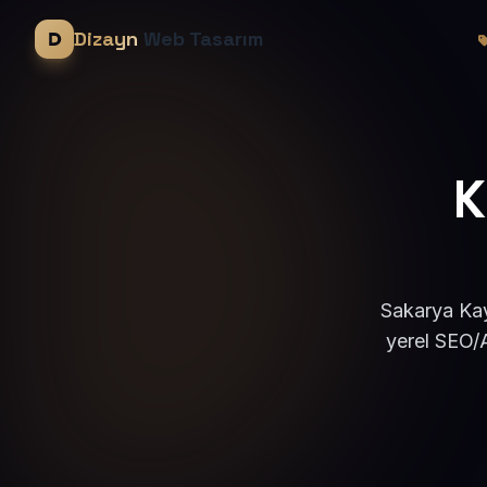
Dizayn
Web Tasarım
K
Sakarya Kay
yerel SEO/