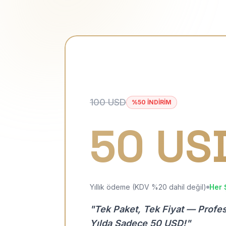
100 USD
%50 İNDİRİM
50 US
Yıllık ödeme (KDV %20 dahil değil)
Her 
"Tek Paket, Tek Fiyat — Profe
Yılda Sadece 50 USD!"