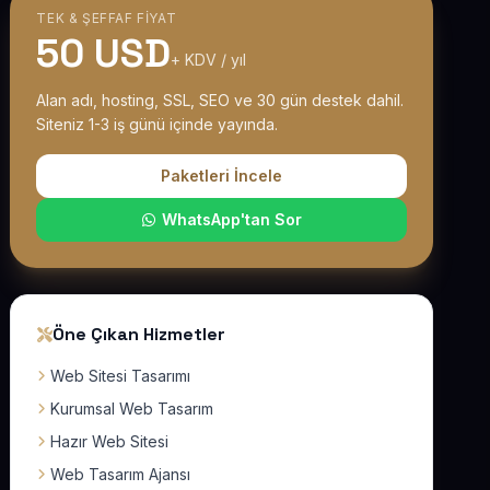
TEK & ŞEFFAF FIYAT
50 USD
+ KDV / yıl
Alan adı, hosting, SSL, SEO ve 30 gün destek dahil.
Siteniz 1-3 iş günü içinde yayında.
Paketleri İncele
WhatsApp'tan Sor
Öne Çıkan Hizmetler
Web Sitesi Tasarımı
Kurumsal Web Tasarım
Hazır Web Sitesi
Web Tasarım Ajansı