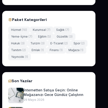
Paket Kategorileri
Hizmet
(10)
Kurumsal
(7)
Sağlık
(7)
Yeme-İçme
(7)
Eğitim
(5)
Güzellik
(3)
Hukuk
(3)
Turizm
(3)
E-Ticaret
(2)
Spor
(2)
Tanıtım
(2)
Emlak
(1)
Finans
(1)
Mağaza
(1)
Yayıncılık
(1)
Son Yazılar
İnternetten Satışa Geçin: Online
Mağazanızı Gece Gündüz Çalıştırın
29 Mayıs 2026