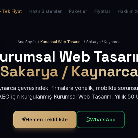
Tek Fiyat
Hazır Sistemler
Paketler
Fiyatlar
Hakkımız
Ana Sayfa
/
Kurumsal Web Tasarım
/
Sakarya / Kaynarca
urumsal Web Tasar
Sakarya / Kaynarc
narca çevresindeki firmalara yönelik, mobilde sorunsu
AEO için kurgulanmış Kurumsal Web Tasarım. Yıllık 50
Hemen Teklif İste
WhatsApp