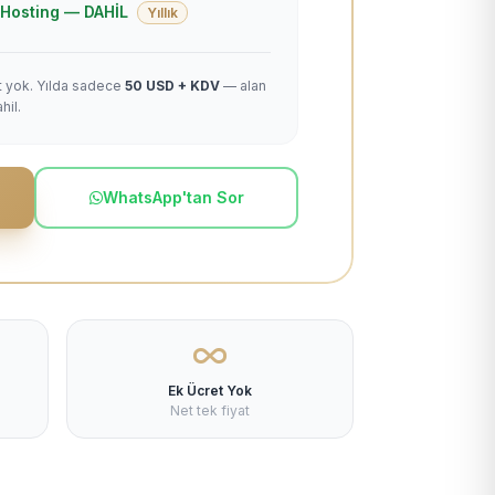
 + Hosting — DAHİL
Yıllık
et yok. Yılda sadece
50 USD + KDV
— alan
hil.
WhatsApp'tan Sor
Ek Ücret Yok
Net tek fiyat