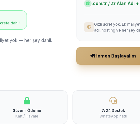
.com.tr / .tr Alan Adı
ücrete dahil!
Gizli ücret yok. Ek maliy
adı, hosting ve her şey da
liyet yok — her şey dahil.
Hemen Başlayalım
Güvenli Ödeme
7/24 Destek
Kart / Havale
WhatsApp hattı