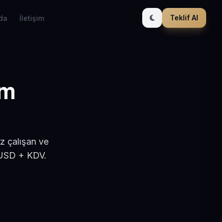
Teklif Al
da
İletişim
ım
a
z çalışan ve
 USD + KDV.