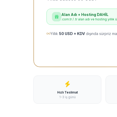
Alan Adı + Hosting DAHİL
.com.tr / .tr alan adı ve hosting yıllık 
Yıllık
50 USD + KDV
dışında sürpriz ma
Hızlı Teslimat
1-3 iş günü