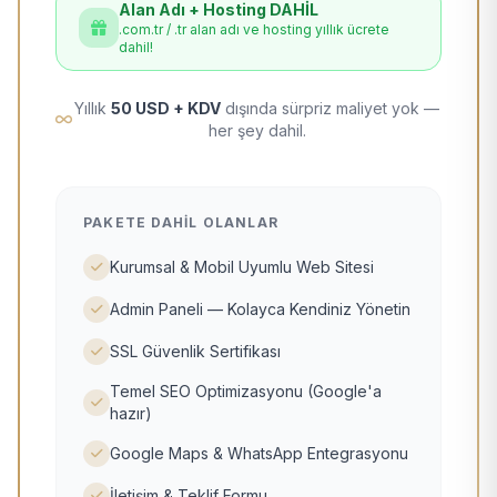
Alan Adı + Hosting DAHİL
.com.tr / .tr alan adı ve hosting yıllık ücrete
dahil!
Yıllık
50 USD + KDV
dışında sürpriz maliyet yok —
her şey dahil.
PAKETE DAHIL OLANLAR
Kurumsal & Mobil Uyumlu Web Sitesi
Admin Paneli — Kolayca Kendiniz Yönetin
SSL Güvenlik Sertifikası
Temel SEO Optimizasyonu (Google'a
hazır)
Google Maps & WhatsApp Entegrasyonu
İletişim & Teklif Formu