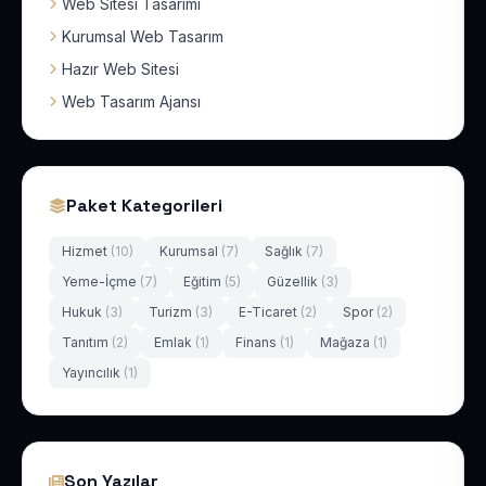
Web Sitesi Tasarımı
Kurumsal Web Tasarım
Hazır Web Sitesi
Web Tasarım Ajansı
Paket Kategorileri
Hizmet
(10)
Kurumsal
(7)
Sağlık
(7)
Yeme-İçme
(7)
Eğitim
(5)
Güzellik
(3)
Hukuk
(3)
Turizm
(3)
E-Ticaret
(2)
Spor
(2)
Tanıtım
(2)
Emlak
(1)
Finans
(1)
Mağaza
(1)
Yayıncılık
(1)
Son Yazılar