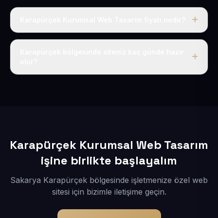
Karapürçek Kurumsal Web Tasarım fiyatı nedir?
Tek fiyat uygulanır: yıllık 50 USD + KDV. Bu bedele alan
adı, hosting, SSL ve temel SEO da dahildir.
Karapürçek bölgesinde siteniz kaç günde hazır
olur?
İçerikleriniz elimize geçtikten sonra siteniz 1-3 iş günü
içerisinde yayına alınır.
Karapürçek Kurumsal Web Tasarım
işine birlikte başlayalım
Sakarya Karapürçek bölgesinde işletmenize özel web
sitesi için bizimle iletişime geçin.