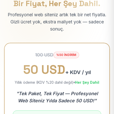
Bir Fiyat, Her Şey Dahil.
Profesyonel web siteniz artık tek bir net fiyatla.
Gizli ücret yok, ekstra maliyet yok — sadece
sonuç.
100 USD
%50 İNDİRİM
50 USD
+ KDV / yıl
Yıllık ödeme (KDV %20 dahil değil)
Her Şey Dahil
"Tek Paket, Tek Fiyat — Profesyonel
Web Siteniz Yılda Sadece 50 USD!"