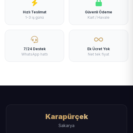
Hızlı Teslimat
Güvenli Ödeme
1-3 iş günü
Kart / Havale
7/24 Destek
Ek Ücret Yok
WhatsApp hattı
Net tek fiyat
Karapürçek
Sakarya