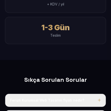
+ KDV / yıl
1-3 Gün
Teslim
Sıkça Sorulan Sorular
Ferizli Kurumsal Web Tasarım fiyatı nedir?
Tek fiyat uygulanır: yıllık 50 USD + KDV. Bu bedele alan