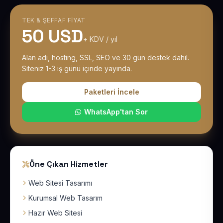
TEK & ŞEFFAF FIYAT
50 USD
+ KDV / yıl
Alan adı, hosting, SSL, SEO ve 30 gün destek dahil.
Siteniz 1-3 iş günü içinde yayında.
Paketleri İncele
WhatsApp'tan Sor
Öne Çıkan Hizmetler
Web Sitesi Tasarımı
Kurumsal Web Tasarım
Hazır Web Sitesi