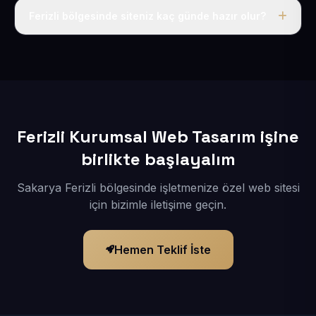
adı, hosting, SSL ve temel SEO da dahildir.
Ferizli bölgesinde siteniz kaç günde hazır olur?
İçerikleriniz elimize geçtikten sonra siteniz 1-3 iş günü
içerisinde yayına alınır.
Ferizli Kurumsal Web Tasarım işine
birlikte başlayalım
Sakarya Ferizli bölgesinde işletmenize özel web sitesi
için bizimle iletişime geçin.
Hemen Teklif İste