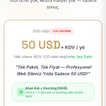
Gizli ücret yok, ekstra maliyet yok — sadece
sonuç.
100 USD
%50 İNDİRİM
50 USD
+ KDV / yıl
Yıllık ödeme (KDV %20 dahil değil)
Her Şey Dahil
"Tek Paket, Tek Fiyat — Profesyonel
Web Siteniz Yılda Sadece 50 USD!"
Alan Adı + Hosting DAHİL
.com.tr / .tr alan adı ve hosting yıllık ücrete
dahil!