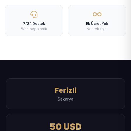
7/24 Destek
Ek Ücret Yok
WhatsApp hattı
Net tek fiyat
Ferizli
Sakarya
50 USD