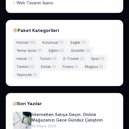
Web Tasarım Ajansı
Paket Kategorileri
Hizmet
(10)
Kurumsal
(7)
Sağlık
(7)
Yeme-İçme
(7)
Eğitim
(5)
Güzellik
(3)
Hukuk
(3)
Turizm
(3)
E-Ticaret
(2)
Spor
(2)
Tanıtım
(2)
Emlak
(1)
Finans
(1)
Mağaza
(1)
Yayıncılık
(1)
Son Yazılar
İnternetten Satışa Geçin: Online
Mağazanızı Gece Gündüz Çalıştırın
29 Mayıs 2026